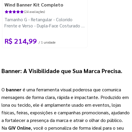
Wind Banner Kit Completo
(24 avaliações)
Tamanho G - Retangular - Colorido
Frente e Verso - Dupla-Face Costurado -
Base Plástica - Haste Desmontável
Retângular
R$ 214,99
/ 1 unidade
Banner
: A Visibilidade que Sua Marca Precisa.
O
banner
é uma ferramenta visual poderosa que comunica
mensagens de forma clara, rápida e impactante. Produzido em
lona ou tecido, ele é amplamente usado em eventos, lojas
físicas, feiras, exposições e campanhas promocionais, ajudando
a fortalecer a presença da marca e atrair o olhar do público.
Na
GIV Online
, você o personaliza de forma ideal para o seu