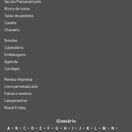
Sacola Personalizada
Bloco de notas
Talão de pedidos
Caneta
Chaveiro
Brindes
Calendário
Embalagens
Agenda
Cardápio
Revista Impressa
Livro personalizado
Feiras e eventos
Lançamentos
Black Friday
Glossário
A
B
C
D
E
F
G
H
I
J
K
L
M
N