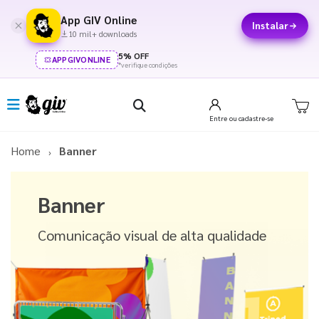
App GIV Online
Instalar
10 mil+ downloads
5% OFF
APPGIVONLINE
*verifique condições
Entre
ou cadastre-se
Home
Banner
Banner
Comunicação visual de alta qualidade