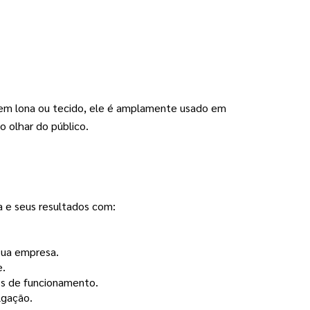
 em lona ou tecido, ele é amplamente usado em
o olhar do público.
a e seus resultados com:
sua empresa.
e.
os de funcionamento.
lgação.