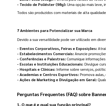
- Tecido de Poliéster (98g):
Uma opção mais leve, im
Todos
são produzidos com materiais de alta qualidad
7 Ambientes para Potencializar sua Marca
Devido a sua versatilidade
pode ser utilizado em diver
- Eventos Corporativos, Feiras e Exposições:
Atrai
- Estabelecimentos Comerciais:
Anuncie promoções,
- Conferências e Palestras:
Comunique informações i
- Escolas e Instituições Educacionais:
Divulgue curs
- Hospitais e Clínicas:
Informe sobre serviços, polít
- Academias e Centros Esportivos:
Promova aulas, 
- Ações de Marketing e Divulgação em Geral:
Qualq
Perguntas Frequentes (FAQ) sobre Banne
1.
O que é e qual sua função principal?