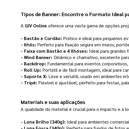
Tipos de
Banner
: Encontre o Formato Ideal p
A
GIV Online
oferece uma vasta gama de opções
pro
- Bastão e Cordão:
Prático e ideal para pequenos est
- Ilhós:
Perfeito para fixação segura em muros, portõe
- Faixa com Bastão e 4 Ilhóses:
Ideal para grandes f
- Wind Banner:
Dinâmico e chamativo, excelente para
- Backdrop:
Fundamental para eventos corporativos, c
- Roll Up:
Portátil e de fácil montagem, ideal para c
- Suporte X:
Leve e versátil, usado em ambientes int
- Tripé:
Flexível e ajustável, perfeito para festas, p
Materiais e suas aplicações
A qualidade do material é crucial para o impacto e a 
- Lona Brilho (340g):
Ideal para ambientes comerciai
- Lona Fosca (340g):
Perfeita para fundos de fotos e