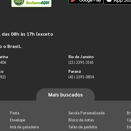
 das 08h às 17h (exceto
 o Brasil.
arina
Rio de Janeiro
9406
(21) 2391-3161
co
Paraná
0921
(41) 2391-0834
Mais buscados
Pasta
Sacola Personalizada
Br
Envelope
Bloco de notas
Ca
Imã de geladeira
Talão de pedidos
E