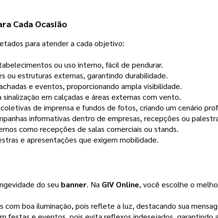
ara Cada Ocasião
jetados para atender a cada objetivo:
abelecimentos ou uso interno, fácil de pendurar.
s ou estruturas externas, garantindo durabilidade.
achadas e eventos, proporcionando ampla visibilidade.
 sinalização em calçadas e áreas externas com vento.
oletivas de imprensa e fundos de fotos, criando um cenário profi
ampanhas informativas dentro de empresas, recepções ou palestra
ernos como recepções de salas comerciais ou stands.
alestras e apresentações que exigem mobilidade.
longevidade do seu
banner
. Na
GIV Online
, você escolhe o melho
s com boa iluminação, pois reflete a luz, destacando sua mensa
m festas e eventos, pois evita reflexos indesejados, garantindo a