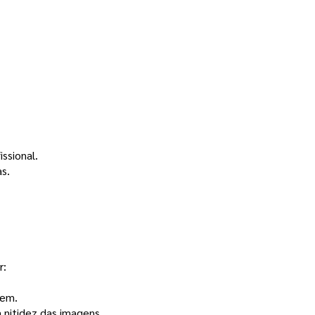
ssional.
s.
r:
gem.
 nitidez das imagens.