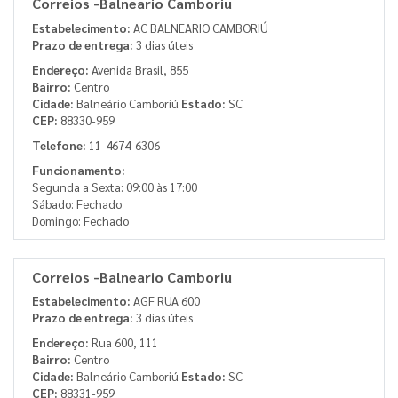
Correios -Balneario Camboriu
Estabelecimento:
AC BALNEARIO CAMBORIÚ
Prazo de entrega:
3 dias úteis
Endereço:
Avenida Brasil, 855
Bairro:
Centro
Cidade:
Balneário Camboriú
Estado:
SC
CEP:
88330-959
Telefone:
11-4674-6306
Funcionamento:
Segunda a Sexta: 09:00 às 17:00
Sábado: Fechado
Domingo: Fechado
Correios -Balneario Camboriu
Estabelecimento:
AGF RUA 600
Prazo de entrega:
3 dias úteis
Endereço:
Rua 600, 111
Bairro:
Centro
Cidade:
Balneário Camboriú
Estado:
SC
CEP:
88331-959