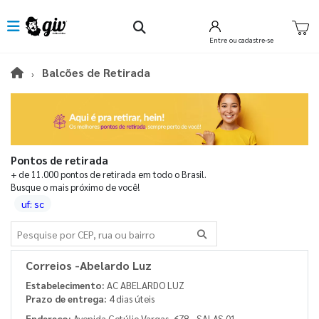
Entre
ou cadastre-se
Balcões de Retirada
Pontos de retirada
+ de 11.000 pontos de retirada em todo o Brasil.
Busque o mais próximo de você!
uf: sc
Buscar
Correios -Abelardo Luz
Estabelecimento:
AC ABELARDO LUZ
Prazo de entrega:
4 dias úteis
Endereço:
Avenida Getúlio Vargas, 678 - SALAS 01