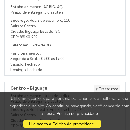
Estabelecimento:
AC BIGUAÇU
Prazo de entrega:
3 dias úteis
Endereço:
Rua 7 de Setembro, 110
Bairro:
Centro
Cidade:
Biguaçu
Estado:
SC
CEP:
88160-959
Telefone:
11-4674-6306
Funcionamento:
Segunda a Sexta: 09:00 às 17:00
Sábado: Fechado
Domingo: Fechado
Centro - Biguaçu
Traçar rota
Estabelecimento:
Unidade Jadlog
Utilizamos cookies para personalizar anúncios e melhorar a sua
Prazo de entrega:
2 dias úteis
experiência no site. Ao continuar navegando, você concorda com
Endereço:
Rua Doutor Frank Traebert, 4280
a nossa
Política de privacidade
Bairro:
Centro
Cidade:
Biguaçu
Estado:
SC
Li e aceito a Política de privacidade.
CEP:
88160-140