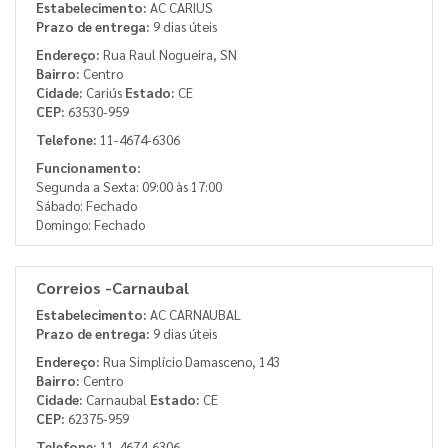
Estabelecimento:
AC CARIUS
Prazo de entrega:
9 dias úteis
Endereço:
Rua Raul Nogueira, SN
Bairro:
Centro
Cidade:
Cariús
Estado:
CE
CEP:
63530-959
Telefone:
11-4674-6306
Funcionamento:
Segunda a Sexta: 09:00 às 17:00
Sábado: Fechado
Domingo: Fechado
Correios -Carnaubal
Estabelecimento:
AC CARNAUBAL
Prazo de entrega:
9 dias úteis
Endereço:
Rua Simplício Damasceno, 143
Bairro:
Centro
Cidade:
Carnaubal
Estado:
CE
CEP:
62375-959
Telefone:
11-4674-6306