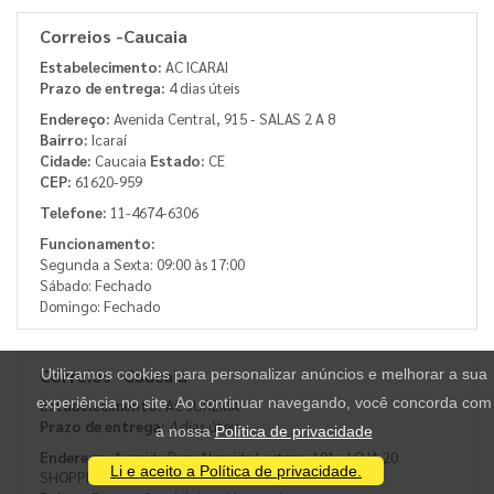
Correios -Caucaia
Estabelecimento:
AC ICARAI
Prazo de entrega:
4 dias úteis
Endereço:
Avenida Central, 915 - SALAS 2 A 8
Bairro:
Icaraí
Cidade:
Caucaia
Estado:
CE
CEP:
61620-959
Telefone:
11-4674-6306
Funcionamento:
Segunda a Sexta: 09:00 às 17:00
Sábado: Fechado
Domingo: Fechado
Correios -Caucaia
Utilizamos cookies para personalizar anúncios e melhorar a sua
experiência no site. Ao continuar navegando, você concorda com
Estabelecimento:
AC JUREMA
Prazo de entrega:
4 dias úteis
a nossa
Política de privacidade
Endereço:
Avenida Dom Almeida Lustosa, 101 - LOJA 20
Li e aceito a Política de privacidade.
SHOPPING JUREMA