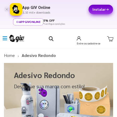
App GIV Online
Instalar
10 mil+ downloads
5% OFF
APPGIVONLINE
*verifique condições
Entre
ou cadastre-se
Home
Adesivo Redondo
Adesivo Redondo
Destaque sua marca com estilo!