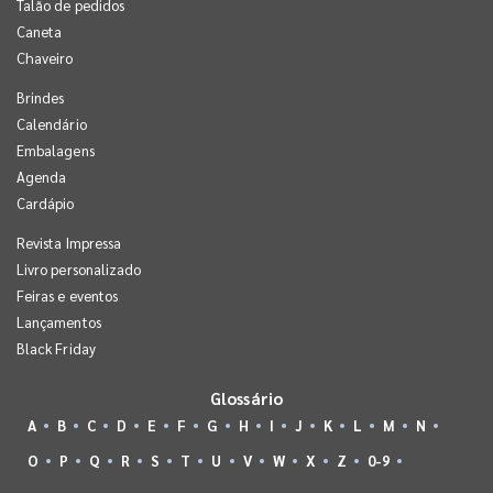
Talão de pedidos
Caneta
Chaveiro
Brindes
Calendário
Embalagens
Agenda
Cardápio
Revista Impressa
Livro personalizado
Feiras e eventos
Lançamentos
Black Friday
Glossário
A
B
C
D
E
F
G
H
I
J
K
L
M
N
O
P
Q
R
S
T
U
V
W
X
Z
0-9