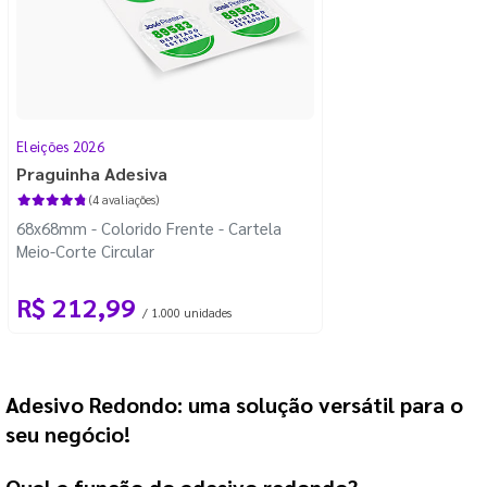
Eleições 2026
Praguinha Adesiva
(4 avaliações)
68x68mm - Colorido Frente - Cartela
Meio-Corte Circular
R$ 212,99
/ 1.000 unidades
Adesivo Redondo
: uma solução versátil para o 
seu negócio!
Qual a função do 
adesivo redondo
?