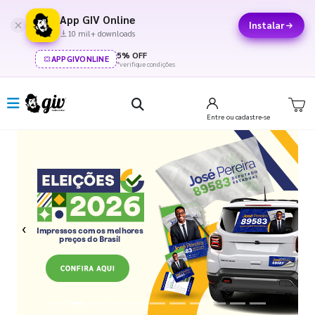
App GIV Online
Instalar
10 mil+ downloads
5% OFF
APPGIVONLINE
*verifique condições
Entre
ou cadastre-se
Previous
Next