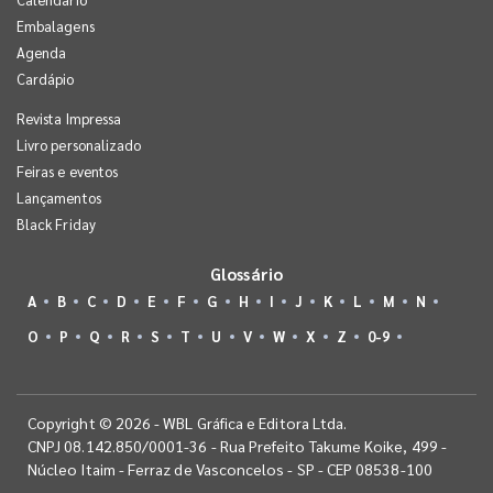
Embalagens
Agenda
Cardápio
Revista Impressa
Livro personalizado
Feiras e eventos
Lançamentos
Black Friday
Glossário
A
B
C
D
E
F
G
H
I
J
K
L
M
N
O
P
Q
R
S
T
U
V
W
X
Z
0-9
Copyright © 2026 - WBL Gráfica e Editora Ltda.
CNPJ 08.142.850/0001-36 - Rua Prefeito Takume Koike, 499 -
Núcleo Itaim - Ferraz de Vasconcelos - SP - CEP 08538-100