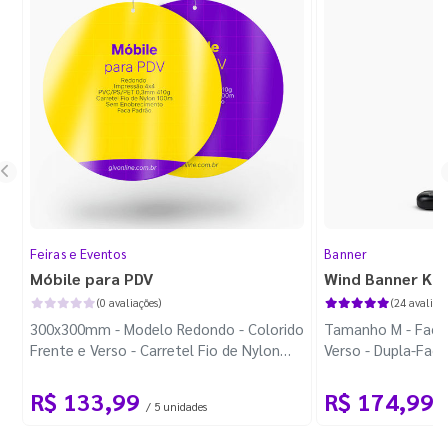
Feiras e Eventos
Banner
Móbile para PDV
Wind Banner Ki
(0 avaliações)
(24 avaliaçõ
300x300mm - Modelo Redondo - Colorido
Tamanho M - Faca 
Frente e Verso - Carretel Fio de Nylon
Verso - Dupla-Fac
com 100m - Faca Padrão
Plástica - Haste 
R$ 133,99
R$ 174,99
/ 5 unidades
/