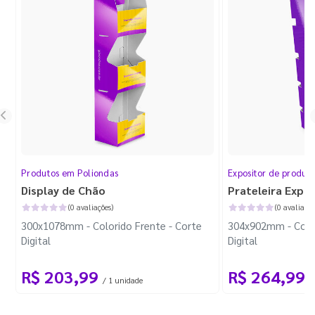
Produtos em Poliondas
Expositor de produt
Display de Chão
Prateleira Expo
(0 avaliações)
(0 avaliaçõe
300x1078mm - Colorido Frente - Corte
304x902mm - Color
Digital
Digital
R$ 203,99
R$ 264,99
/ 1 unidade
/