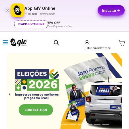
App GIV Online
Instalar
10 mil+ downloads
5% OFF
APPGIVONLINE
*verifique condições
Entre
ou cadastre-se
Previous
Next