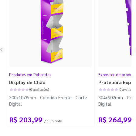
Produtos em Poliondas
Expositor de produt
Display de Chão
Prateleira Expo
(0 avaliações)
(0 avaliaçõe
300x1078mm - Colorido Frente - Corte
304x902mm - Color
Digital
Digital
R$ 203,99
R$ 264,99
/ 1 unidade
/