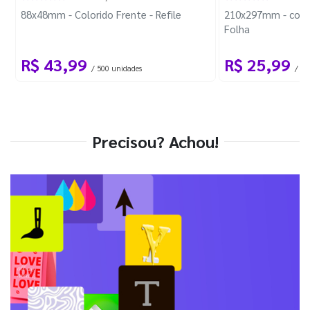
88x48mm - Colorido Frente - Refile
210x297mm - com 
Folha
R$ 43,99
R$ 25,99
/ 500 unidades
/ 1 
Precisou? Achou!