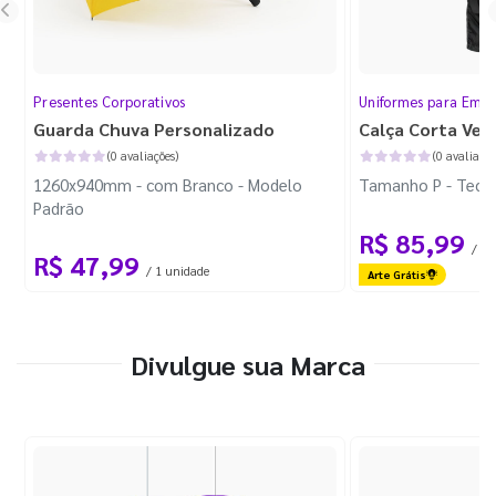
Presentes Corporativos
Uniformes para Empr
Guarda Chuva Personalizado
Calça Corta Ven
(0 avaliações)
(0 avaliaçõe
1260x940mm - com Branco - Modelo
Tamanho P - Tecid
Padrão
R$ 85,99
/ 1 
R$ 47,99
/ 1 unidade
Arte Grátis
Divulgue sua Marca