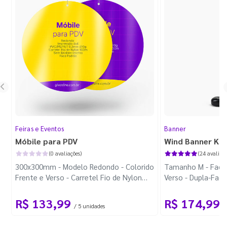
Feiras e Eventos
Banner
Móbile para PDV
Wind Banner Ki
(0 avaliações)
(24 avaliaçõ
300x300mm - Modelo Redondo - Colorido
Tamanho M - Faca 
Frente e Verso - Carretel Fio de Nylon
Verso - Dupla-Fac
com 100m - Faca Padrão
Plástica - Haste 
R$ 133,99
R$ 174,99
/ 5 unidades
/