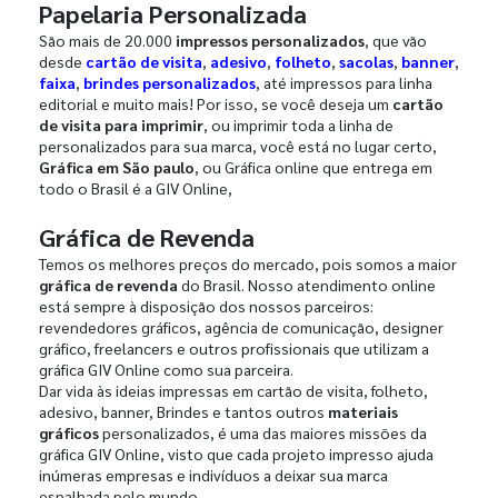
Papelaria Personalizada
São mais de 20.000
impressos personalizados
, que vão
desde
cartão de visita
,
adesivo
,
folheto
,
sacolas
,
banner
,
faixa
,
brindes personalizados
, até impressos para linha
editorial e muito mais! Por isso, se você deseja um
cartão
de visita para imprimir
, ou imprimir toda a linha de
personalizados para sua marca, você está no lugar certo,
Gráfica em São paulo
, ou Gráfica online que entrega em
todo o Brasil é a GIV Online,
Gráfica de Revenda
Temos os melhores preços do mercado, pois somos a maior
gráfica de revenda
do Brasil. Nosso atendimento online
está sempre à disposição dos nossos parceiros:
revendedores gráficos, agência de comunicação, designer
gráfico, freelancers e outros profissionais que utilizam a
gráfica GIV Online como sua parceira.
Dar vida às ideias impressas em cartão de visita, folheto,
adesivo, banner, Brindes e tantos outros
materiais
gráficos
personalizados, é uma das maiores missões da
gráfica GIV Online, visto que cada projeto impresso ajuda
inúmeras empresas e indivíduos a deixar sua marca
espalhada pelo mundo.