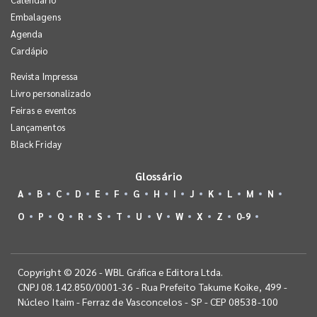
Embalagens
Agenda
Cardápio
Revista Impressa
Livro personalizado
Feiras e eventos
Lançamentos
Black Friday
Glossário
A
B
C
D
E
F
G
H
I
J
K
L
M
N
O
P
Q
R
S
T
U
V
W
X
Z
0-9
Copyright © 2026 - WBL Gráfica e Editora Ltda.
CNPJ 08.142.850/0001-36 - Rua Prefeito Takume Koike, 499 -
Núcleo Itaim - Ferraz de Vasconcelos - SP - CEP 08538-100