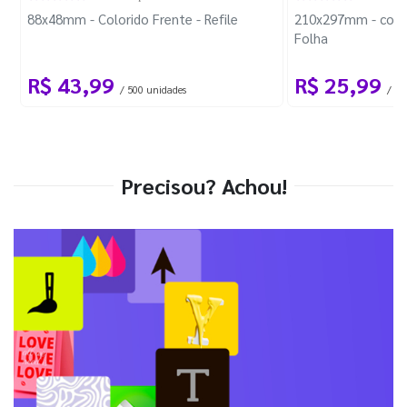
88x48mm - Colorido Frente - Refile
210x297mm - com 
Folha
R$ 43,99
R$ 25,99
/ 500 unidades
/ 1 
Precisou? Achou!