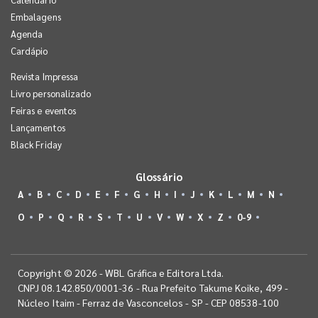
Embalagens
Agenda
Cardápio
Revista Impressa
Livro personalizado
Feiras e eventos
Lançamentos
Black Friday
Glossário
A
B
C
D
E
F
G
H
I
J
K
L
M
N
O
P
Q
R
S
T
U
V
W
X
Z
0-9
Copyright © 2026 - WBL Gráfica e Editora Ltda.
CNPJ 08.142.850/0001-36 - Rua Prefeito Takume Koike, 499 -
Núcleo Itaim - Ferraz de Vasconcelos - SP - CEP 08538-100