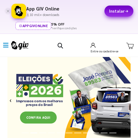
App GIV Online
Instalar
10 mil+ downloads
5% OFF
APPGIVONLINE
*verifique condições
Entre
ou cadastre-se
Previous
Next