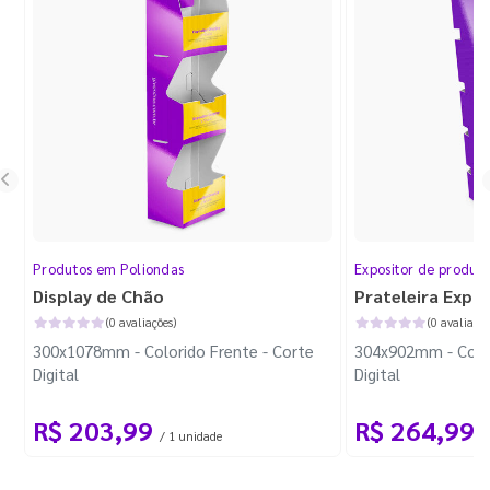
Produtos em Poliondas
Expositor de produt
Display de Chão
Prateleira Expo
(0 avaliações)
(0 avaliaçõe
300x1078mm - Colorido Frente - Corte
304x902mm - Color
Digital
Digital
R$ 203,99
R$ 264,99
/ 1 unidade
/