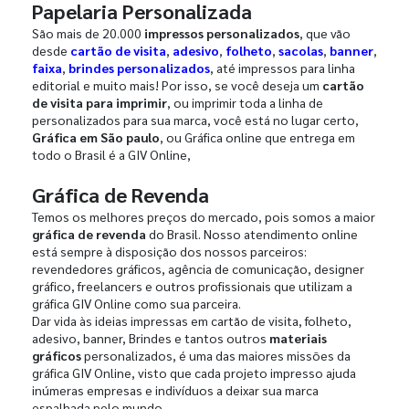
Papelaria Personalizada
São mais de 20.000
impressos personalizados
, que vão
desde
cartão de visita
,
adesivo
,
folheto
,
sacolas
,
banner
,
faixa
,
brindes personalizados
, até impressos para linha
editorial e muito mais! Por isso, se você deseja um
cartão
de visita para imprimir
, ou imprimir toda a linha de
personalizados para sua marca, você está no lugar certo,
Gráfica em São paulo
, ou Gráfica online que entrega em
todo o Brasil é a GIV Online,
Gráfica de Revenda
Temos os melhores preços do mercado, pois somos a maior
gráfica de revenda
do Brasil. Nosso atendimento online
está sempre à disposição dos nossos parceiros:
revendedores gráficos, agência de comunicação, designer
gráfico, freelancers e outros profissionais que utilizam a
gráfica GIV Online como sua parceira.
Dar vida às ideias impressas em cartão de visita, folheto,
adesivo, banner, Brindes e tantos outros
materiais
gráficos
personalizados, é uma das maiores missões da
gráfica GIV Online, visto que cada projeto impresso ajuda
inúmeras empresas e indivíduos a deixar sua marca
espalhada pelo mundo.