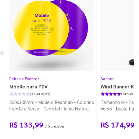
Feiras e Eventos
Banner
Móbile para PDV
Wind Banner Ki
(0 avaliações)
(24 avaliaçõ
300x300mm - Modelo Redondo - Colorido
Tamanho M - Faca 
Frente e Verso - Carretel Fio de Nylon
Verso - Dupla-Fac
com 100m - Faca Padrão
Plástica - Haste 
R$ 133,99
R$ 174,99
/ 5 unidades
/