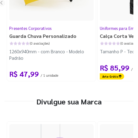
Presentes Corporativos
Uniformes para Empr
Guarda Chuva Personalizado
Calça Corta Ven
(0 avaliações)
(0 avaliaçõe
1260x940mm - com Branco - Modelo
Tamanho P - Tecid
Padrão
R$ 85,99
/ 1 
R$ 47,99
/ 1 unidade
Arte Grátis
Divulgue sua Marca