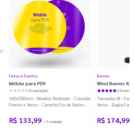
Feiras e Eventos
Banner
Móbile para PDV
Wind Banner Ki
(0 avaliações)
(24 avaliaçõ
300x300mm - Modelo Redondo - Colorido
Tamanho M - Faca 
Frente e Verso - Carretel Fio de Nylon
Verso - Dupla-Fac
com 100m - Faca Padrão
Plástica - Haste 
R$ 133,99
R$ 174,99
/ 5 unidades
/