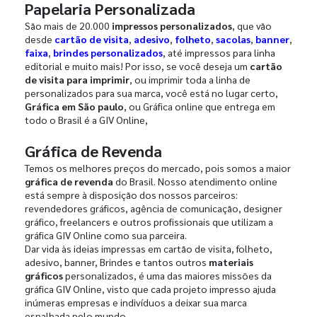
Papelaria Personalizada
São mais de 20.000
impressos personalizados
, que vão
desde
cartão de visita
,
adesivo
,
folheto
,
sacolas
,
banner
,
faixa
,
brindes personalizados
, até impressos para linha
editorial e muito mais! Por isso, se você deseja um
cartão
de visita para imprimir
, ou imprimir toda a linha de
personalizados para sua marca, você está no lugar certo,
Gráfica em São paulo
, ou Gráfica online que entrega em
todo o Brasil é a GIV Online,
Gráfica de Revenda
Temos os melhores preços do mercado, pois somos a maior
gráfica de revenda
do Brasil. Nosso atendimento online
está sempre à disposição dos nossos parceiros:
revendedores gráficos, agência de comunicação, designer
gráfico, freelancers e outros profissionais que utilizam a
gráfica GIV Online como sua parceira.
Dar vida às ideias impressas em cartão de visita, folheto,
adesivo, banner, Brindes e tantos outros
materiais
gráficos
personalizados, é uma das maiores missões da
gráfica GIV Online, visto que cada projeto impresso ajuda
inúmeras empresas e indivíduos a deixar sua marca
espalhada pelo mundo.