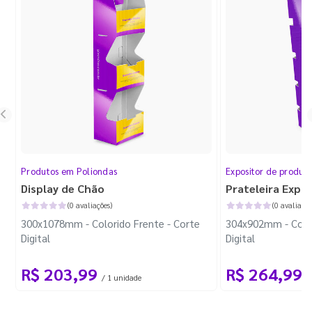
Produtos em Poliondas
Expositor de produt
Display de Chão
Prateleira Expo
(0 avaliações)
(0 avaliaçõe
300x1078mm - Colorido Frente - Corte
304x902mm - Color
Digital
Digital
R$ 203,99
R$ 264,99
/ 1 unidade
/