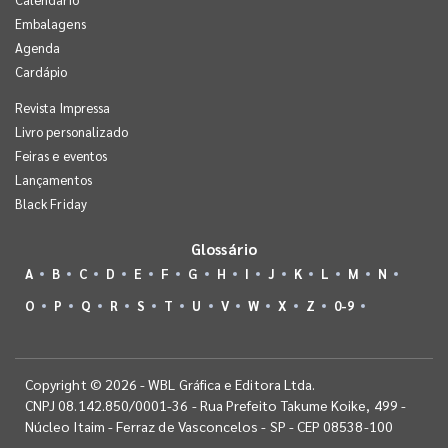
Embalagens
Agenda
Cardápio
Revista Impressa
Livro personalizado
Feiras e eventos
Lançamentos
Black Friday
Glossário
A
B
C
D
E
F
G
H
I
J
K
L
M
N
O
P
Q
R
S
T
U
V
W
X
Z
0-9
Copyright © 2026 - WBL Gráfica e Editora Ltda.
CNPJ 08.142.850/0001-36 - Rua Prefeito Takume Koike, 499 -
Núcleo Itaim - Ferraz de Vasconcelos - SP - CEP 08538-100