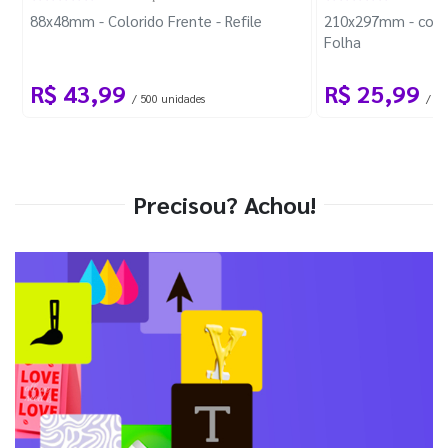
88x48mm - Colorido Frente - Refile
210x297mm - com 
Folha
R$ 43,99
R$ 25,99
/ 500 unidades
/ 1 
Precisou? Achou!