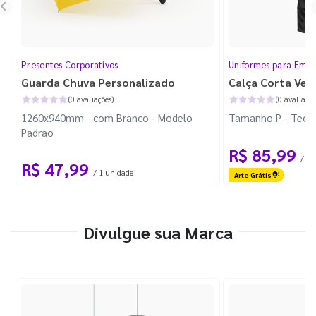
Presentes Corporativos
Uniformes para Empr
Guarda Chuva Personalizado
Calça Corta Ven
(0 avaliações)
(0 avaliaçõe
1260x940mm - com Branco - Modelo
Tamanho P - Tecid
Padrão
R$ 85,99
/ 1 
R$ 47,99
/ 1 unidade
Arte Grátis
Divulgue sua Marca