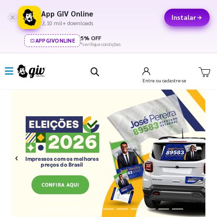
App GIV Online
Instalar
10 mil+ downloads
5% OFF
APPGIVONLINE
*verifique condições
Entre
ou cadastre-se
Previous
Next