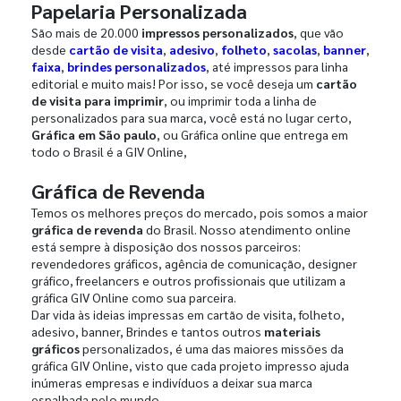
Papelaria Personalizada
São mais de 20.000
impressos personalizados
, que vão
desde
cartão de visita
,
adesivo
,
folheto
,
sacolas
,
banner
,
faixa
,
brindes personalizados
, até impressos para linha
editorial e muito mais! Por isso, se você deseja um
cartão
de visita para imprimir
, ou imprimir toda a linha de
personalizados para sua marca, você está no lugar certo,
Gráfica em São paulo
, ou Gráfica online que entrega em
todo o Brasil é a GIV Online,
Gráfica de Revenda
Temos os melhores preços do mercado, pois somos a maior
gráfica de revenda
do Brasil. Nosso atendimento online
está sempre à disposição dos nossos parceiros:
revendedores gráficos, agência de comunicação, designer
gráfico, freelancers e outros profissionais que utilizam a
gráfica GIV Online como sua parceira.
Dar vida às ideias impressas em cartão de visita, folheto,
adesivo, banner, Brindes e tantos outros
materiais
gráficos
personalizados, é uma das maiores missões da
gráfica GIV Online, visto que cada projeto impresso ajuda
inúmeras empresas e indivíduos a deixar sua marca
espalhada pelo mundo.