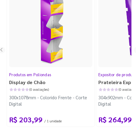
Produtos em Poliondas
Expositor de produt
Display de Chão
Prateleira Expo
(0 avaliações)
(0 avaliaçõe
300x1078mm - Colorido Frente - Corte
304x902mm - Color
Digital
Digital
R$ 203,99
R$ 264,99
/ 1 unidade
/