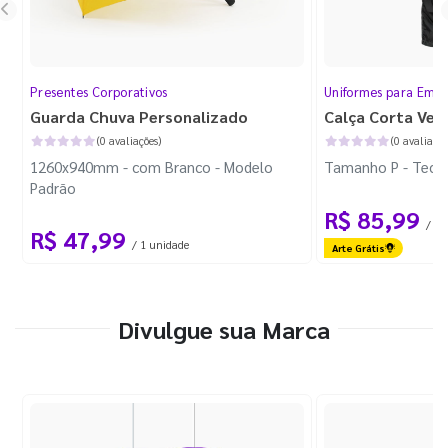
Presentes Corporativos
Uniformes para Empr
Guarda Chuva Personalizado
Calça Corta Ven
(0 avaliações)
(0 avaliaçõe
1260x940mm - com Branco - Modelo
Tamanho P - Tecid
Padrão
R$ 85,99
/ 1 
R$ 47,99
/ 1 unidade
Arte Grátis
Divulgue sua Marca