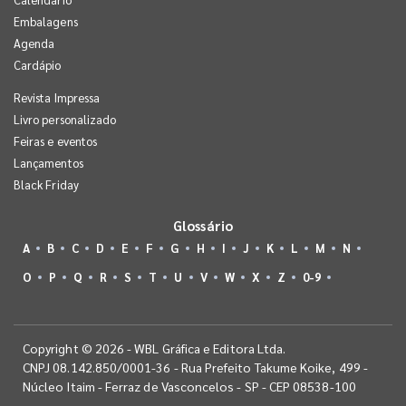
Embalagens
Agenda
Cardápio
Revista Impressa
Livro personalizado
Feiras e eventos
Lançamentos
Black Friday
Glossário
A
B
C
D
E
F
G
H
I
J
K
L
M
N
O
P
Q
R
S
T
U
V
W
X
Z
0-9
Copyright © 2026 - WBL Gráfica e Editora Ltda.
CNPJ 08.142.850/0001-36 - Rua Prefeito Takume Koike, 499 -
Núcleo Itaim - Ferraz de Vasconcelos - SP - CEP 08538-100