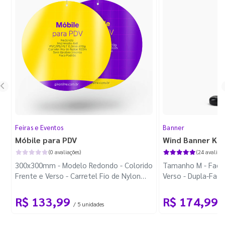
Feiras e Eventos
Banner
Móbile para PDV
Wind Banner Ki
(0 avaliações)
(24 avaliaçõ
300x300mm - Modelo Redondo - Colorido
Tamanho M - Faca 
Frente e Verso - Carretel Fio de Nylon
Verso - Dupla-Fac
com 100m - Faca Padrão
Plástica - Haste 
R$ 133,99
R$ 174,99
/ 5 unidades
/