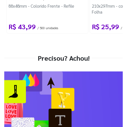
88x48mm - Colorido Frente - Refile
210x297mm - com 
Folha
R$ 43,99
R$ 25,99
/ 500 unidades
/ 1 
Precisou? Achou!