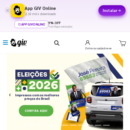
App GIV Online
Instalar
10 mil+ downloads
5% OFF
APPGIVONLINE
*verifique condições
Entre
ou cadastre-se
Previous
Next