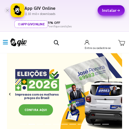
App GIV Online
Instalar
10 mil+ downloads
5% OFF
APPGIVONLINE
*verifique condições
Entre
ou cadastre-se
Previous
Next