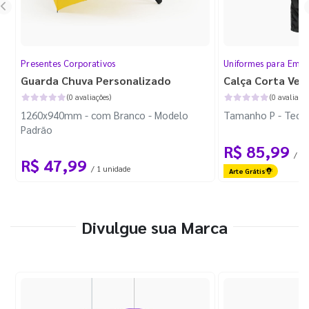
Presentes Corporativos
Uniformes para Empr
Guarda Chuva Personalizado
Calça Corta Ven
(0 avaliações)
(0 avaliaçõe
1260x940mm - com Branco - Modelo
Tamanho P - Tecid
Padrão
R$ 85,99
/ 1 
R$ 47,99
/ 1 unidade
Arte Grátis
Divulgue sua Marca