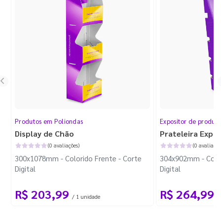
Produtos em Poliondas
Expositor de produt
Display de Chão
Prateleira Expo
(0 avaliações)
(0 avaliaçõe
300x1078mm - Colorido Frente - Corte
304x902mm - Color
Digital
Digital
R$ 203,99
R$ 264,99
/ 1 unidade
/