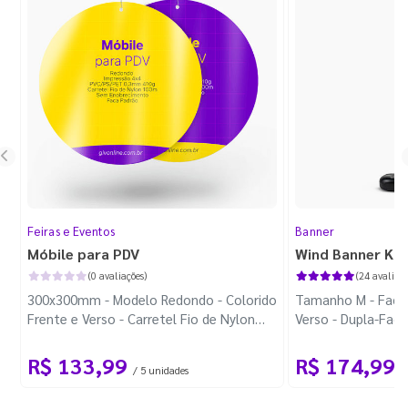
Feiras e Eventos
Banner
Móbile para PDV
Wind Banner Ki
(0 avaliações)
(24 avaliaçõ
300x300mm - Modelo Redondo - Colorido
Tamanho M - Faca 
Frente e Verso - Carretel Fio de Nylon
Verso - Dupla-Fac
com 100m - Faca Padrão
Plástica - Haste 
R$ 133,99
R$ 174,99
/ 5 unidades
/