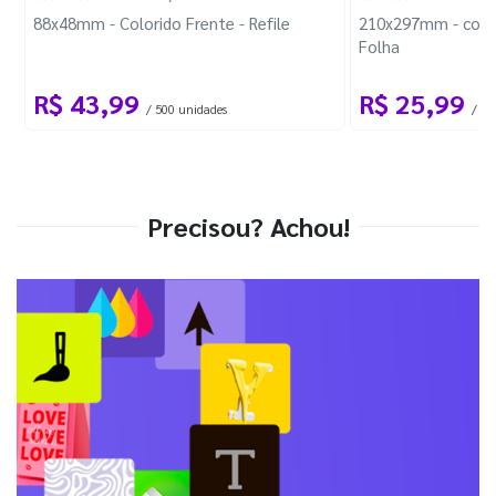
88x48mm - Colorido Frente - Refile
210x297mm - com 
Folha
R$ 43,99
R$ 25,99
/ 500 unidades
/ 1 
Precisou? Achou!