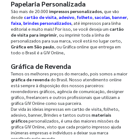
Papelaria Personalizada
São mais de 20.000
impressos personalizados
, que vão
desde
cartão de visita
,
adesivo
,
folheto
,
sacolas
,
banner
,
faixa
,
brindes personalizados
, até impressos para linha
editorial e muito mais! Por isso, se você deseja um
cartão
de visita para imprimir
, ou imprimir toda a linha de
personalizados para sua marca, você está no lugar certo,
Gráfica em São paulo
, ou Gráfica online que entrega em
todo o Brasil é a GIV Online,
Gráfica de Revenda
Temos os melhores preços do mercado, pois somos a maior
gráfica de revenda
do Brasil. Nosso atendimento online
está sempre à disposição dos nossos parceiros:
revendedores gráficos, agência de comunicação, designer
gráfico, freelancers e outros profissionais que utilizam a
gráfica GIV Online como sua parceira.
Dar vida às ideias impressas em cartão de visita, folheto,
adesivo, banner, Brindes e tantos outros
materiais
gráficos
personalizados, é uma das maiores missões da
gráfica GIV Online, visto que cada projeto impresso ajuda
inúmeras empresas e indivíduos a deixar sua marca
espalhada pelo mundo.