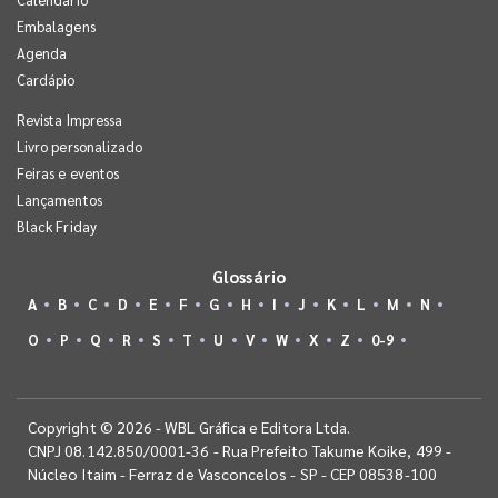
Embalagens
Agenda
Cardápio
Revista Impressa
Livro personalizado
Feiras e eventos
Lançamentos
Black Friday
Glossário
A
B
C
D
E
F
G
H
I
J
K
L
M
N
O
P
Q
R
S
T
U
V
W
X
Z
0-9
Copyright © 2026 - WBL Gráfica e Editora Ltda.
CNPJ 08.142.850/0001-36 - Rua Prefeito Takume Koike, 499 -
Núcleo Itaim - Ferraz de Vasconcelos - SP - CEP 08538-100