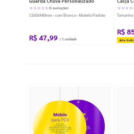
Guarda Chuva Personalizado
Calça C
(0 avaliações)
1260x940mm - com Branco - Modelo Padrão
Tamanho P
R$ 8
R$ 47,99
/ 1 unidade
Arte Gráti