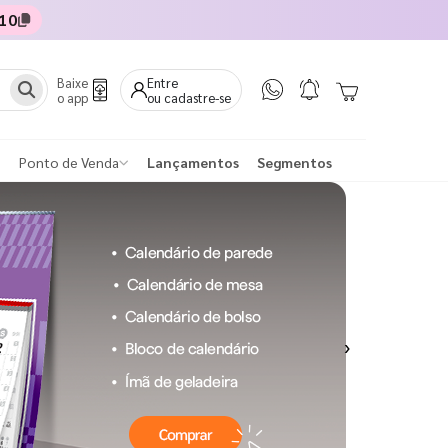
10
Baixe
Entre
o app
ou cadastre-se
Ponto de Venda
Lançamentos
Segmentos
Next