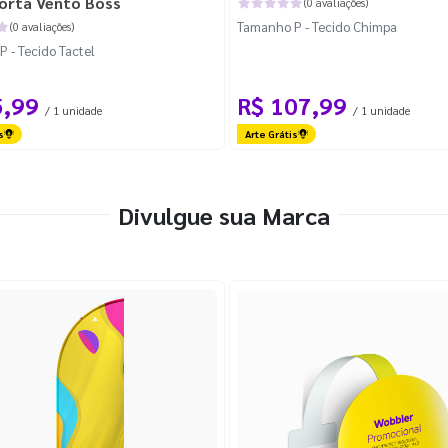
orta Vento Boss
(0 avaliações)
Tamanho P - Tecido Chimpa
(0 avaliações)
 - Tecido Tactel
5,99
R$ 107,99
/ 1 unidade
/ 1 unidade
s
Arte Grátis
Divulgue sua Marca