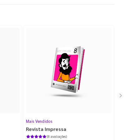
Mais Vendidos
Cartão de V
Revista Impressa
Cartão d
com Lami
(8 avaliações)