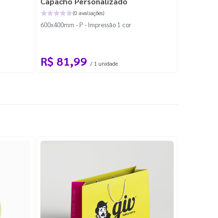
Capacho Personalizado
Adesivo 
(0 avaliações)
600x400mm - P - Impressão 1 cor
204x184mm -
Corte Perso
R$ 81,99
R$ 10
/ 1 unidade