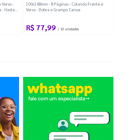
Localiza
 Verso -
100x148mm - 8 Páginas - Colorido Frente e
a - Haste
Verso - Dobra e Grampo Canoa
88x48mm - Co
R$ 77,99
R$ 88
/ 10 unidades