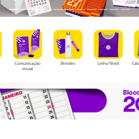
Comunicação
Brindes
Linha Têxtil
Cal
visual