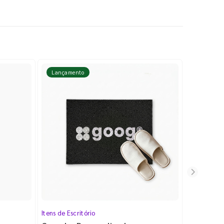
Lançamento
Lançame
Itens de Escritório
Cartela de 