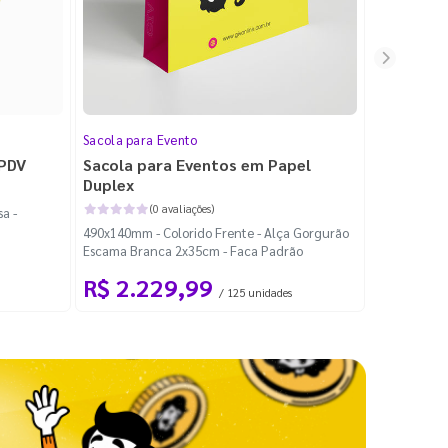
Sacola para Evento
Folheto
 PDV
Sacola para Eventos em Papel
Folheto 
Duplex
(0 avaliações)
a -
100x140mm -
490x140mm - Colorido Frente - Alça Gorgurão
Escama Branca 2x35cm - Faca Padrão
R$ 2.229,99
R$ 99
/ 125 unidades