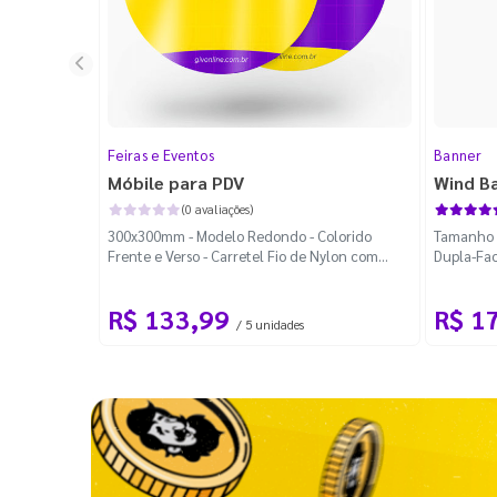
Feiras e Eventos
Banner
Móbile para PDV
Wind B
(0 avaliações)
300x300mm - Modelo Redondo - Colorido
Tamanho M
Frente e Verso - Carretel Fio de Nylon com
Dupla-Fac
100m - Faca Padrão
Desmontá
R$ 133,99
R$ 1
/ 5 unidades