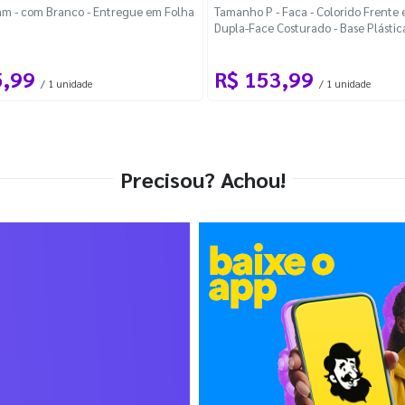
m - com Branco - Entregue em Folha
Tamanho P - Faca - Colorido Frente e
Dupla-Face Costurado - Base Plástic
Desmontável Curva
5,99
R$ 153,99
/ 1 unidade
/ 1 unidade
Precisou? Achou!