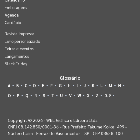
Embalagens
Agenda
Cardápio
Revista Impressa
Livro personalizado
Feiras e eventos
Lançamentos
Black Friday
Glossário
A
B
C
D
E
F
G
H
I
J
K
L
M
N
O
P
Q
R
S
T
U
V
W
X
Z
0-9
Copyright © 2026 - WBL Gráfica e Editora Ltda.
CNPJ 08.142.850/0001-36 - Rua Prefeito Takume Koike, 499 -
Núcleo Itaim - Ferraz de Vasconcelos - SP - CEP 08538-100