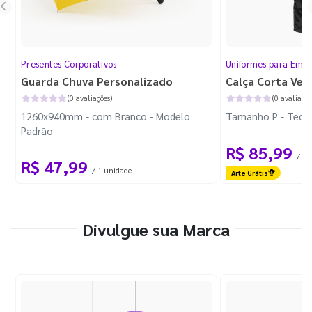
Presentes Corporativos
Uniformes para Empr
Guarda Chuva Personalizado
Calça Corta Ven
(0 avaliações)
(0 avaliaçõe
1260x940mm - com Branco - Modelo
Tamanho P - Tecid
Padrão
R$ 85,99
/ 1 
R$ 47,99
/ 1 unidade
Arte Grátis
Divulgue sua Marca