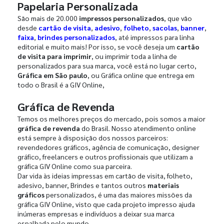
Papelaria Personalizada
São mais de 20.000
impressos personalizados
, que vão
desde
cartão de visita
,
adesivo
,
folheto
,
sacolas
,
banner
,
faixa
,
brindes personalizados
, até impressos para linha
editorial e muito mais! Por isso, se você deseja um
cartão
de visita para imprimir
, ou imprimir toda a linha de
personalizados para sua marca, você está no lugar certo,
Gráfica em São paulo
, ou Gráfica online que entrega em
todo o Brasil é a GIV Online,
Gráfica de Revenda
Temos os melhores preços do mercado, pois somos a maior
gráfica de revenda
do Brasil. Nosso atendimento online
está sempre à disposição dos nossos parceiros:
revendedores gráficos, agência de comunicação, designer
gráfico, freelancers e outros profissionais que utilizam a
gráfica GIV Online como sua parceira.
Dar vida às ideias impressas em cartão de visita, folheto,
adesivo, banner, Brindes e tantos outros
materiais
gráficos
personalizados, é uma das maiores missões da
gráfica GIV Online, visto que cada projeto impresso ajuda
inúmeras empresas e indivíduos a deixar sua marca
espalhada pelo mundo.