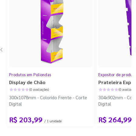
Produtos em Poliondas
Expositor de produt
Display de Chão
Prateleira Expo
(0 avaliações)
(0 avaliaçõe
300x1078mm - Colorido Frente - Corte
304x902mm - Color
Digital
Digital
R$ 203,99
R$ 264,99
/ 1 unidade
/