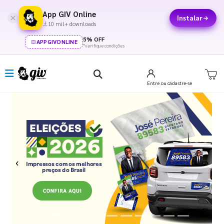
App GIV Online
Instalar
10 mil+ downloads
5% OFF
APPGIVONLINE
*verifique condições
Entre
ou cadastre-se
Previous
Next