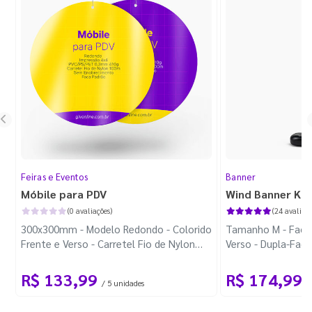
Feiras e Eventos
Banner
Móbile para PDV
Wind Banner Ki
(0 avaliações)
(24 avaliaçõ
300x300mm - Modelo Redondo - Colorido
Tamanho M - Faca 
Frente e Verso - Carretel Fio de Nylon
Verso - Dupla-Fac
com 100m - Faca Padrão
Plástica - Haste 
R$ 133,99
R$ 174,99
/ 5 unidades
/