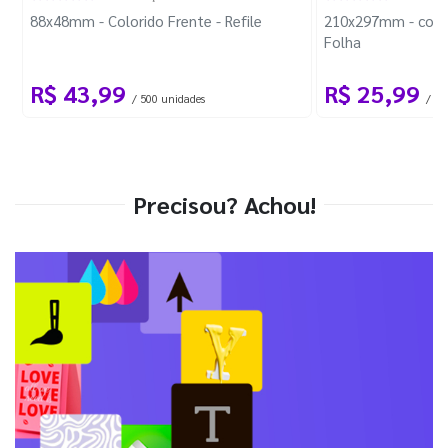
88x48mm - Colorido Frente - Refile
210x297mm - com 
Folha
R$ 43,99
R$ 25,99
/ 500 unidades
/ 1 
Precisou? Achou!