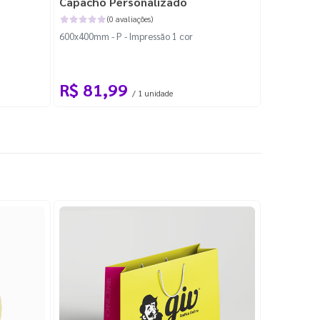
Capacho Personalizado
Adesivo 
(0 avaliações)
600x400mm - P - Impressão 1 cor
204x184mm -
Corte Perso
R$ 81,99
R$ 10
/ 1 unidade