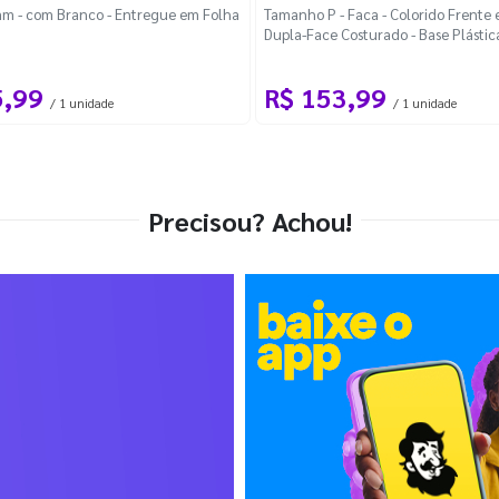
m - com Branco - Entregue em Folha
Tamanho P - Faca - Colorido Frente e
Dupla-Face Costurado - Base Plástic
Desmontável Curva
5,99
R$ 153,99
/ 1 unidade
/ 1 unidade
Precisou? Achou!