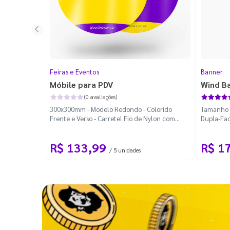
Feiras e Eventos
Banner
Móbile para PDV
Wind B
(0 avaliações)
300x300mm - Modelo Redondo - Colorido
Tamanho M
Frente e Verso - Carretel Fio de Nylon com
Dupla-Fac
100m - Faca Padrão
Desmontá
R$ 133,99
R$ 1
/ 5 unidades