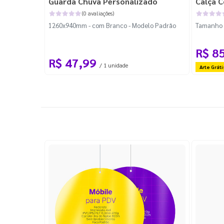
Guarda Chuva Personalizado
Calça C
(0 avaliações)
1260x940mm - com Branco - Modelo Padrão
Tamanho P
R$ 8
R$ 47,99
/ 1 unidade
Arte Gráti