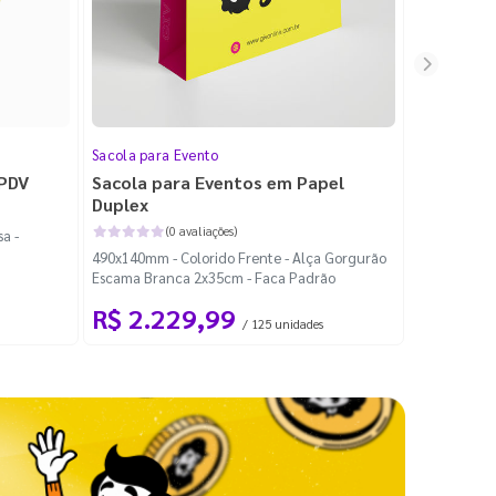
Sacola para Evento
Folheto
 PDV
Sacola para Eventos em Papel
Folheto 
Duplex
(0 avaliações)
a -
100x140mm -
490x140mm - Colorido Frente - Alça Gorgurão
Escama Branca 2x35cm - Faca Padrão
R$ 2.229,99
R$ 99
/ 125 unidades