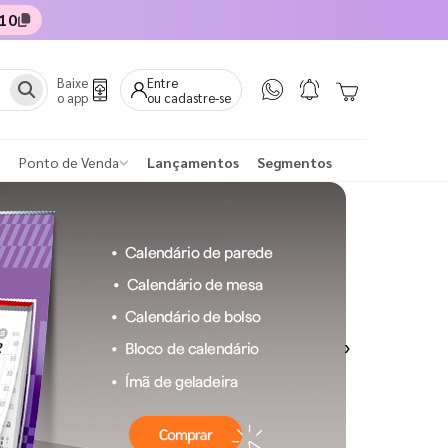
10
Baixe
Entre
o app
ou cadastre-se
Ponto de Venda
Lançamentos
Segmentos
Next