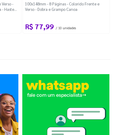
Localiza
 Verso -
100x148mm - 8 Páginas - Colorido Frente e
a - Haste
Verso - Dobra e Grampo Canoa
88x48mm - Co
R$ 77,99
R$ 88
/ 10 unidades