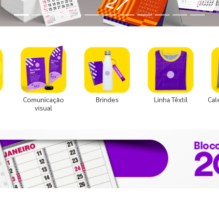
Comunicação
Brindes
Linha Têxtil
Cal
visual