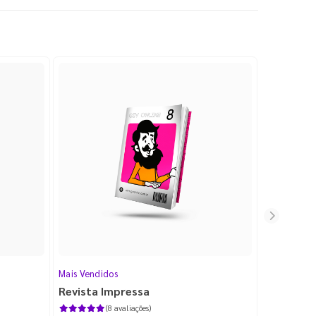
Mais Vendidos
Cartão de V
Revista Impressa
Cartão d
com Lami
(8 avaliações)