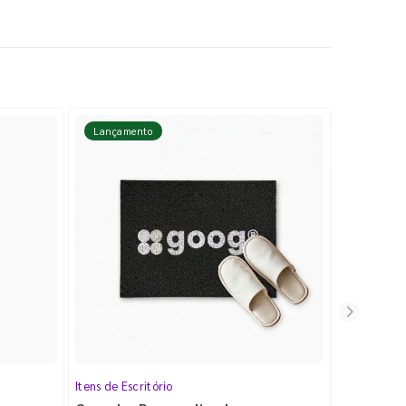
Lançamento
Lançame
Itens de Escritório
Cartela de 