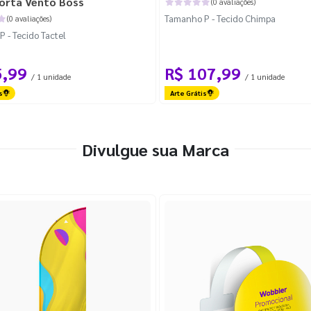
orta Vento Boss
(0 avaliações)
Tamanho P - Tecido Chimpa
(0 avaliações)
 - Tecido Tactel
5,99
R$ 107,99
/ 1 unidade
/ 1 unidade
s
Arte Grátis
Divulgue sua Marca