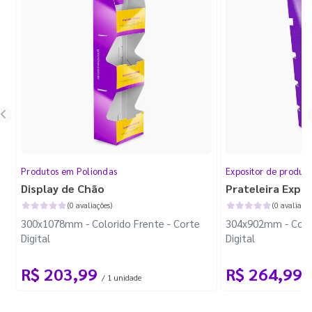
Produtos em Poliondas
Expositor de produt
Display de Chão
Prateleira Expo
(0 avaliações)
(0 avaliaçõe
300x1078mm - Colorido Frente - Corte
304x902mm - Color
Digital
Digital
R$ 203,99
R$ 264,99
/ 1 unidade
/