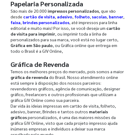
Papelaria Personalizada
São mais de 20.000
impressos personalizados
, que vão
desde
cartão de visita
,
adesivo
,
folheto
,
sacolas
,
banner
,
faixa
,
brindes personalizados
, até impressos para linha
editorial e muito mais! Por isso, se você deseja um
cartão
de visita para imprimir
, ou imprimir toda a linha de
personalizados para sua marca, você está no lugar certo,
Gráfica em São paulo
, ou Gráfica online que entrega em
todo o Brasil é a GIV Online,
Gráfica de Revenda
Temos os melhores preços do mercado, pois somos a maior
gráfica de revenda
do Brasil. Nosso atendimento online
está sempre à disposição dos nossos parceiros:
revendedores gráficos, agência de comunicação, designer
gráfico, freelancers e outros profissionais que utilizam a
gráfica GIV Online como sua parceira.
Dar vida às ideias impressas em cartão de visita, folheto,
adesivo, banner, Brindes e tantos outros
materiais
gráficos
personalizados, é uma das maiores missões da
gráfica GIV Online, visto que cada projeto impresso ajuda
inúmeras empresas e indivíduos a deixar sua marca
espalhada pelo mundo.