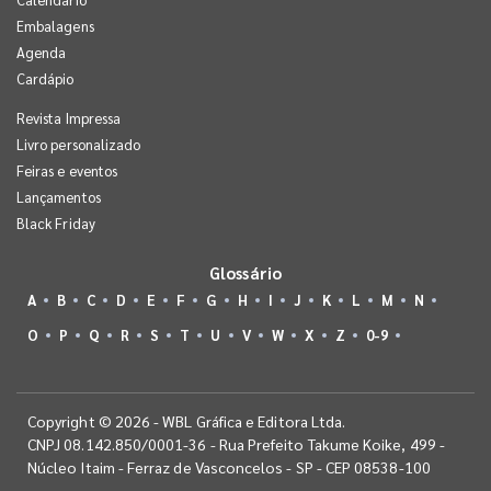
Embalagens
Agenda
Cardápio
Revista Impressa
Livro personalizado
Feiras e eventos
Lançamentos
Black Friday
Glossário
A
B
C
D
E
F
G
H
I
J
K
L
M
N
O
P
Q
R
S
T
U
V
W
X
Z
0-9
Copyright © 2026 - WBL Gráfica e Editora Ltda.
CNPJ 08.142.850/0001-36 - Rua Prefeito Takume Koike, 499 -
Núcleo Itaim - Ferraz de Vasconcelos - SP - CEP 08538-100