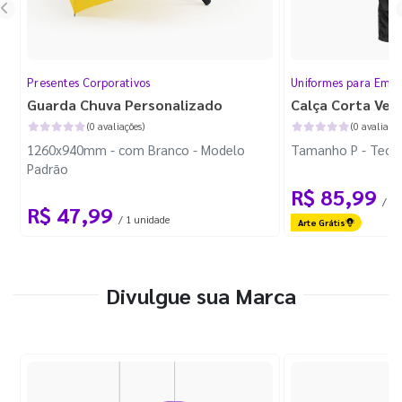
Presentes Corporativos
Uniformes para Empr
Guarda Chuva Personalizado
Calça Corta Ven
(0 avaliações)
(0 avaliaçõe
1260x940mm - com Branco - Modelo
Tamanho P - Tecid
Padrão
R$ 85,99
/ 1 
R$ 47,99
/ 1 unidade
Arte Grátis
Divulgue sua Marca