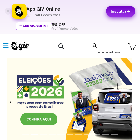
App GIV Online
Instalar
10 mil+ downloads
5% OFF
APPGIVONLINE
*verifique condições
Entre
ou cadastre-se
Previous
Next