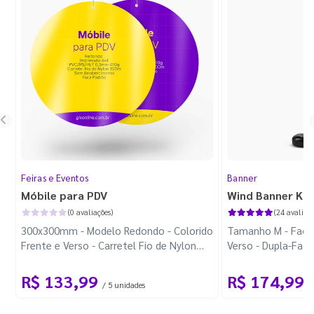
Feiras e Eventos
Banner
Móbile para PDV
Wind Banner Ki
(0 avaliações)
(24 avaliaçõ
300x300mm - Modelo Redondo - Colorido
Tamanho M - Faca 
Frente e Verso - Carretel Fio de Nylon
Verso - Dupla-Fac
com 100m - Faca Padrão
Plástica - Haste 
R$ 133,99
R$ 174,99
/ 5 unidades
/