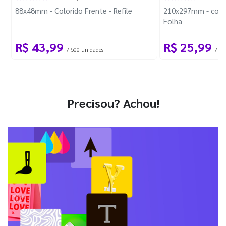
88x48mm - Colorido Frente - Refile
210x297mm - com 
Folha
R$ 43,99
R$ 25,99
/ 500 unidades
/ 1 
Precisou? Achou!