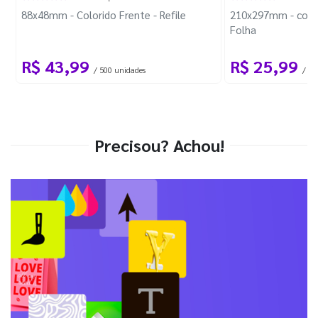
88x48mm - Colorido Frente - Refile
210x297mm - com 
Folha
R$ 43,99
R$ 25,99
/ 500 unidades
/ 1 
Precisou? Achou!