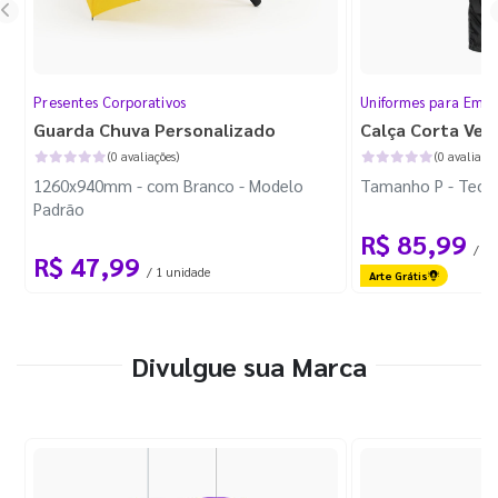
Presentes Corporativos
Uniformes para Empr
Guarda Chuva Personalizado
Calça Corta Ven
(0 avaliações)
(0 avaliaçõe
1260x940mm - com Branco - Modelo
Tamanho P - Tecid
Padrão
R$ 85,99
/ 1 
R$ 47,99
/ 1 unidade
Arte Grátis
Divulgue sua Marca