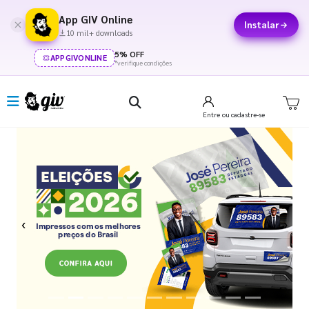
App GIV Online
Instalar
10 mil+ downloads
5% OFF
APPGIVONLINE
*verifique condições
Entre
ou cadastre-se
Previous
Next