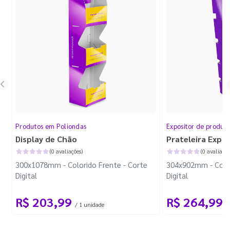
Produtos em Poliondas
Expositor de produt
Display de Chão
Prateleira Expo
(0 avaliações)
(0 avaliaçõe
300x1078mm - Colorido Frente - Corte
304x902mm - Color
Digital
Digital
R$ 203,99
R$ 264,99
/ 1 unidade
/