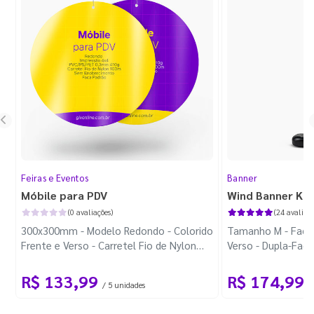
Feiras e Eventos
Banner
Móbile para PDV
Wind Banner Ki
(0 avaliações)
(24 avaliaçõ
300x300mm - Modelo Redondo - Colorido
Tamanho M - Faca 
Frente e Verso - Carretel Fio de Nylon
Verso - Dupla-Fac
com 100m - Faca Padrão
Plástica - Haste 
R$ 133,99
R$ 174,99
/ 5 unidades
/