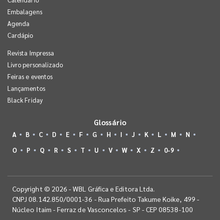
Embalagens
Agenda
Cardápio
Revista Impressa
Livro personalizado
Feiras e eventos
Lançamentos
Black Friday
Glossário
A
B
C
D
E
F
G
H
I
J
K
L
M
N
O
P
Q
R
S
T
U
V
W
X
Z
0-9
Copyright © 2026 - WBL Gráfica e Editora Ltda.
CNPJ 08.142.850/0001-36 - Rua Prefeito Takume Koike, 499 -
Núcleo Itaim - Ferraz de Vasconcelos - SP - CEP 08538-100