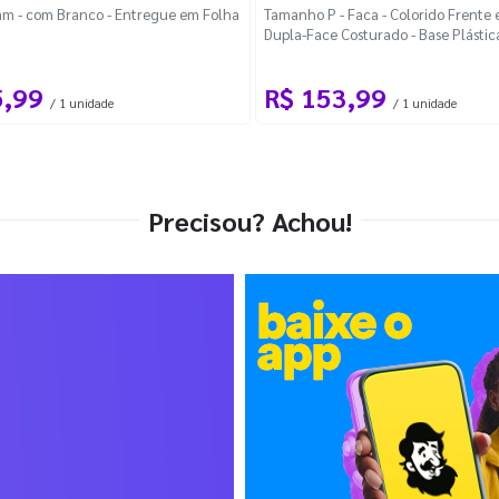
m - com Branco - Entregue em Folha
Tamanho P - Faca - Colorido Frente e
Dupla-Face Costurado - Base Plástic
Desmontável Curva
5,99
R$ 153,99
/ 1 unidade
/ 1 unidade
Precisou? Achou!