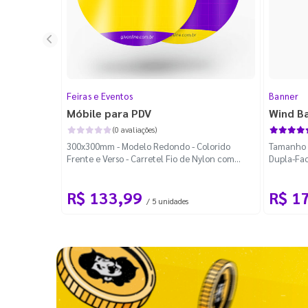
Feiras e Eventos
Banner
Móbile para PDV
Wind B
(0 avaliações)
300x300mm - Modelo Redondo - Colorido
Tamanho M
Frente e Verso - Carretel Fio de Nylon com
Dupla-Fac
100m - Faca Padrão
Desmontá
R$ 133,99
R$ 1
/ 5 unidades