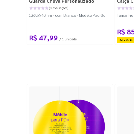
Guarda Chuva Personalizado
Calça C
(0 avaliações)
1260x940mm - com Branco - Modelo Padrão
Tamanho P
R$ 8
R$ 47,99
/ 1 unidade
Arte Gráti