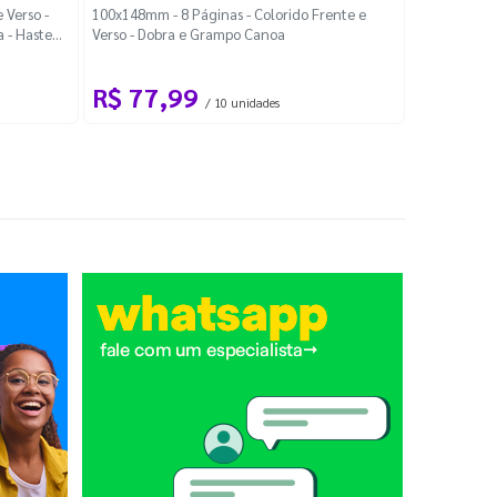
Localiza
 Verso -
100x148mm - 8 Páginas - Colorido Frente e
a - Haste
Verso - Dobra e Grampo Canoa
88x48mm - Co
R$ 77,99
R$ 88
/ 10 unidades