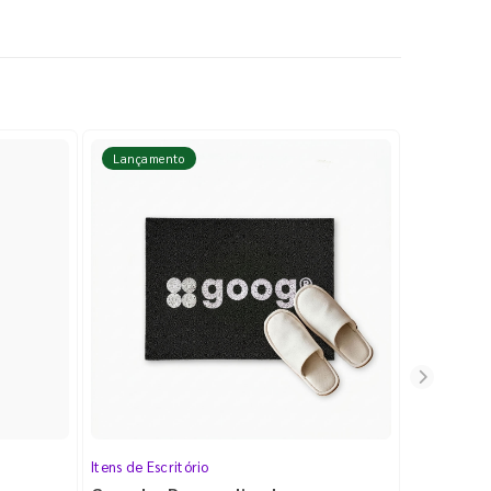
Lançamento
Lançame
Itens de Escritório
Cartela de 