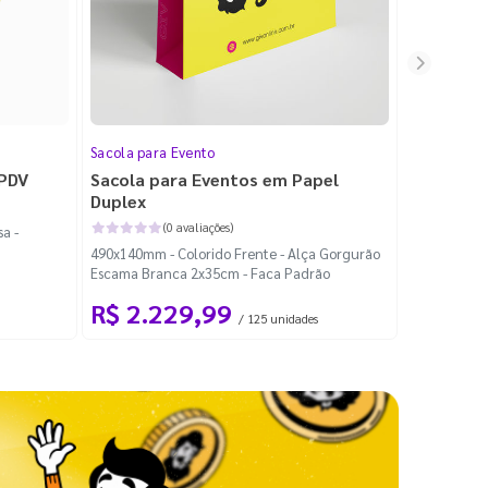
Sacola para Evento
Folheto
 PDV
Sacola para Eventos em Papel
Folheto 
Duplex
(0 avaliações)
a -
100x140mm -
490x140mm - Colorido Frente - Alça Gorgurão
Escama Branca 2x35cm - Faca Padrão
R$ 2.229,99
R$ 99
/ 125 unidades