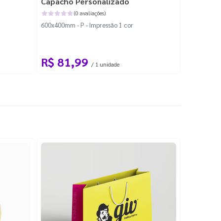
Capacho Personalizado
Adesivo 
(0 avaliações)
600x400mm - P - Impressão 1 cor
204x184mm -
Corte Perso
R$ 81,99
R$ 10
/ 1 unidade