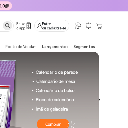
10
Baixe
Entre
o app
ou cadastre-se
Ponto de Venda
Lançamentos
Segmentos
Next