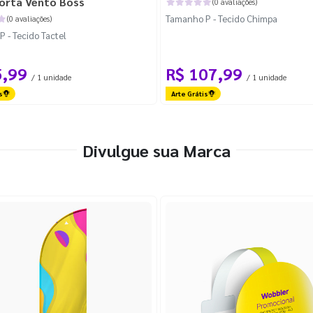
orta Vento Boss
(0 avaliações)
Tamanho P - Tecido Chimpa
(0 avaliações)
 - Tecido Tactel
5,99
R$ 107,99
/ 1 unidade
/ 1 unidade
s
Arte Grátis
Divulgue sua Marca