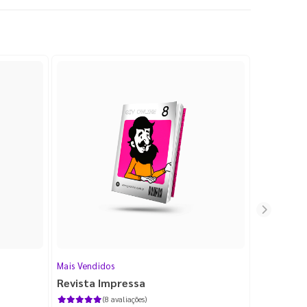
Mais Vendidos
Cartão de V
Revista Impressa
Cartão d
com Lami
(8 avaliações)