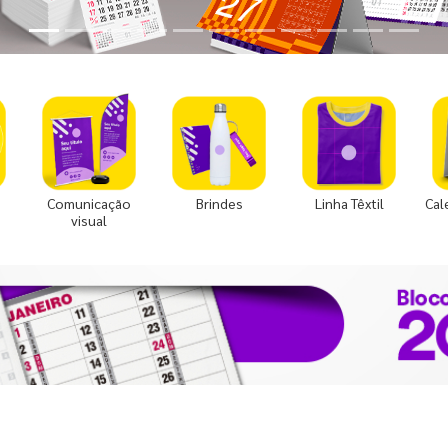
Comunicação
Brindes
Linha Têxtil
Cal
visual