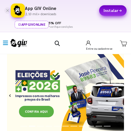
App GIV Online
Instalar
10 mil+ downloads
5% OFF
APPGIVONLINE
*verifique condições
Entre
ou cadastre-se
Previous
Next