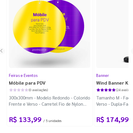
Feiras e Eventos
Banner
Móbile para PDV
Wind Banner Ki
(0 avaliações)
(24 avaliaçõ
300x300mm - Modelo Redondo - Colorido
Tamanho M - Faca 
Frente e Verso - Carretel Fio de Nylon
Verso - Dupla-Fac
com 100m - Faca Padrão
Plástica - Haste 
R$ 133,99
R$ 174,99
/ 5 unidades
/