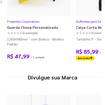
Presentes Corporativos
Uniformes para Empr
Guarda Chuva Personalizado
Calça Corta Ven
(0 avaliações)
(0 avaliaçõe
1260x940mm - com Branco - Modelo
Tamanho P - Tecid
Padrão
R$ 85,99
/ 1 
R$ 47,99
/ 1 unidade
Arte Grátis
Divulgue sua Marca