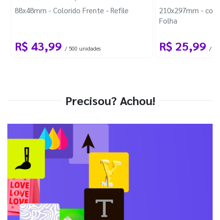
88x48mm - Colorido Frente - Refile
210x297mm - com 
Folha
R$ 43,99
R$ 25,99
/ 500 unidades
/ 1 
Precisou? Achou!