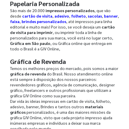
Papelaria Personalizada
São mais de 20.000
impressos personalizados
, que vão
desde
cartão de visita
,
adesivo
,
folheto
,
sacolas
,
banner
,
faixa
,
brindes personalizados
, até impressos para linha
editorial e muito mais! Por isso, se você deseja um
cartão
de visita para imprimir
, ou imprimir toda a linha de
personalizados para sua marca, você está no lugar certo,
Gráfica em São paulo
, ou Gráfica online que entrega em
todo o Brasil é a GIV Online,
Gráfica de Revenda
Temos os melhores preços do mercado, pois somos a maior
gráfica de revenda
do Brasil. Nosso atendimento online
está sempre à disposição dos nossos parceiros:
revendedores gráficos, agência de comunicação, designer
gráfico, freelancers e outros profissionais que utilizam a
gráfica GIV Online como sua parceira.
Dar vida às ideias impressas em cartão de visita, folheto,
adesivo, banner, Brindes e tantos outros
materiais
gráficos
personalizados, é uma das maiores missões da
gráfica GIV Online, visto que cada projeto impresso ajuda
inúmeras empresas e indivíduos a deixar sua marca
espalhada pelo mundo.