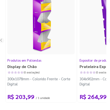
Produtos em Poliondas
Expositor de produt
Display de Chão
Prateleira Expo
(0 avaliações)
(0 avaliaçõe
300x1078mm - Colorido Frente - Corte
304x902mm - Color
Digital
Digital
R$ 203,99
R$ 264,99
/ 1 unidade
/