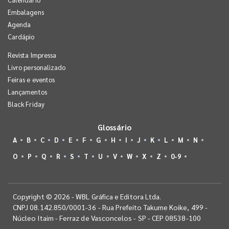
Embalagens
Agenda
Cardápio
Revista Impressa
Livro personalizado
Feiras e eventos
Lançamentos
Black Friday
Glossário
A
B
C
D
E
F
G
H
I
J
K
L
M
N
O
P
Q
R
S
T
U
V
W
X
Z
0-9
Copyright © 2026 - WBL Gráfica e Editora Ltda.
CNPJ 08.142.850/0001-36 - Rua Prefeito Takume Koike, 499 -
Núcleo Itaim - Ferraz de Vasconcelos - SP - CEP 08538-100