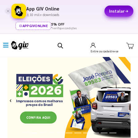
App GIV Online
Instalar
10 mil+ downloads
5% OFF
APPGIVONLINE
*verifique condições
Entre
ou cadastre-se
Previous
Next