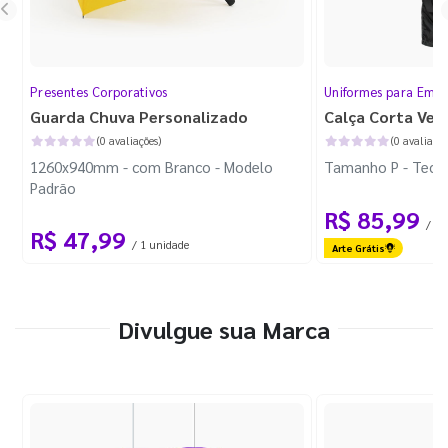
Presentes Corporativos
Uniformes para Empr
Guarda Chuva Personalizado
Calça Corta Ven
(0 avaliações)
(0 avaliaçõe
1260x940mm - com Branco - Modelo
Tamanho P - Tecid
Padrão
R$ 85,99
/ 1 
R$ 47,99
/ 1 unidade
Arte Grátis
Divulgue sua Marca