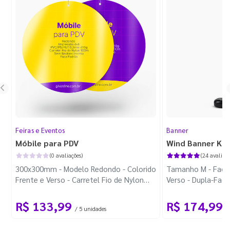
Feiras e Eventos
Banner
Móbile para PDV
Wind Banner Ki
(0 avaliações)
(24 avaliaçõ
300x300mm - Modelo Redondo - Colorido
Tamanho M - Faca 
Frente e Verso - Carretel Fio de Nylon
Verso - Dupla-Fac
com 100m - Faca Padrão
Plástica - Haste 
R$ 133,99
R$ 174,99
/ 5 unidades
/