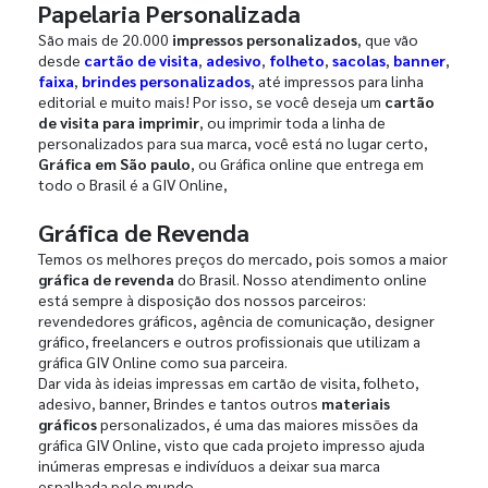
Papelaria Personalizada
São mais de 20.000
impressos personalizados
, que vão
desde
cartão de visita
,
adesivo
,
folheto
,
sacolas
,
banner
,
faixa
,
brindes personalizados
, até impressos para linha
editorial e muito mais! Por isso, se você deseja um
cartão
de visita para imprimir
, ou imprimir toda a linha de
personalizados para sua marca, você está no lugar certo,
Gráfica em São paulo
, ou Gráfica online que entrega em
todo o Brasil é a GIV Online,
Gráfica de Revenda
Temos os melhores preços do mercado, pois somos a maior
gráfica de revenda
do Brasil. Nosso atendimento online
está sempre à disposição dos nossos parceiros:
revendedores gráficos, agência de comunicação, designer
gráfico, freelancers e outros profissionais que utilizam a
gráfica GIV Online como sua parceira.
Dar vida às ideias impressas em cartão de visita, folheto,
adesivo, banner, Brindes e tantos outros
materiais
gráficos
personalizados, é uma das maiores missões da
gráfica GIV Online, visto que cada projeto impresso ajuda
inúmeras empresas e indivíduos a deixar sua marca
espalhada pelo mundo.