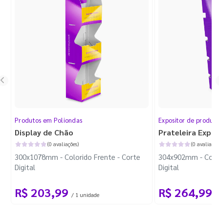
Produtos em Poliondas
Expositor de produt
Display de Chão
Prateleira Expo
(0 avaliações)
(0 avaliaçõe
300x1078mm - Colorido Frente - Corte
304x902mm - Color
Digital
Digital
R$ 203,99
R$ 264,99
/ 1 unidade
/