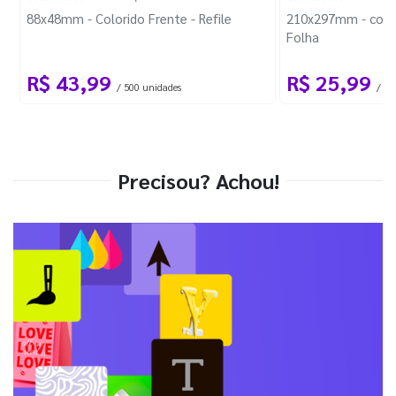
88x48mm - Colorido Frente - Refile
210x297mm - com 
Folha
R$ 43,99
R$ 25,99
/ 500 unidades
/ 1 
Precisou? Achou!