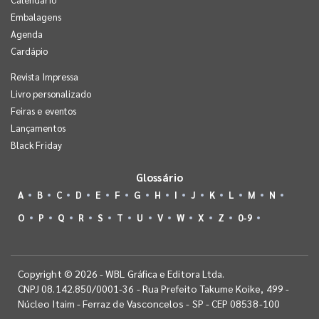
Embalagens
Agenda
Cardápio
Revista Impressa
Livro personalizado
Feiras e eventos
Lançamentos
Black Friday
Glossário
A
B
C
D
E
F
G
H
I
J
K
L
M
N
O
P
Q
R
S
T
U
V
W
X
Z
0-9
Copyright © 2026 - WBL Gráfica e Editora Ltda.
CNPJ 08.142.850/0001-36 - Rua Prefeito Takume Koike, 499 -
Núcleo Itaim - Ferraz de Vasconcelos - SP - CEP 08538-100