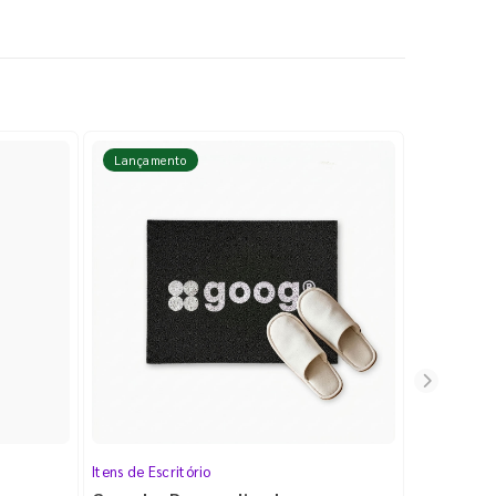
Lançamento
Lançame
Itens de Escritório
Cartela de 