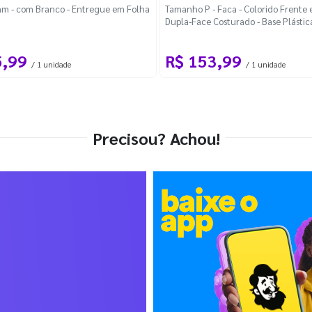
m - com Branco - Entregue em Folha
Tamanho P - Faca - Colorido Frente e
Dupla-Face Costurado - Base Plástic
Desmontável Curva
5,99
R$ 153,99
/ 1 unidade
/ 1 unidade
Precisou? Achou!