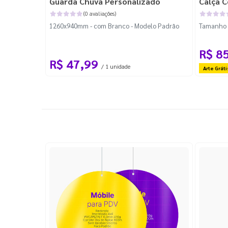
Guarda Chuva Personalizado
Calça C
(0 avaliações)
1260x940mm - com Branco - Modelo Padrão
Tamanho P
R$ 8
R$ 47,99
/ 1 unidade
Arte Gráti