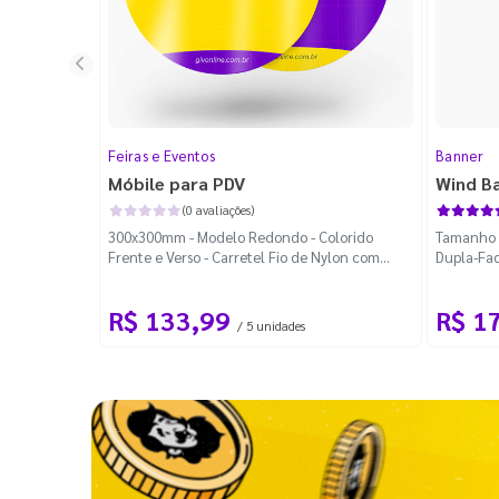
Feiras e Eventos
Banner
Móbile para PDV
Wind B
(0 avaliações)
300x300mm - Modelo Redondo - Colorido
Tamanho M
Frente e Verso - Carretel Fio de Nylon com
Dupla-Fac
100m - Faca Padrão
Desmontá
R$ 133,99
R$ 1
/ 5 unidades