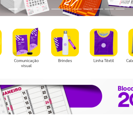
Comunicação
Brindes
Linha Têxtil
Cal
visual