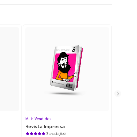
Mais Vendidos
Cartão de V
Revista Impressa
Cartão d
com Lami
(8 avaliações)