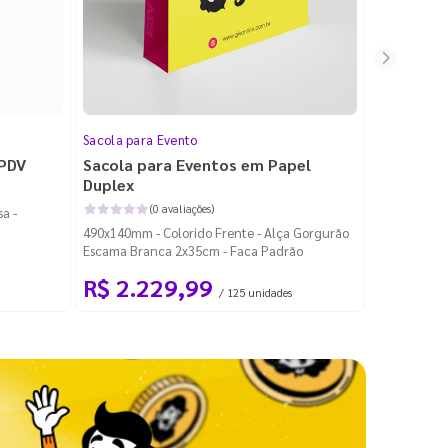
Sacola para Evento
Folheto
 PDV
Sacola para Eventos em Papel
Folheto 
Duplex
(0 avaliações)
a -
100x140mm -
490x140mm - Colorido Frente - Alça Gorgurão
Escama Branca 2x35cm - Faca Padrão
R$ 2.229,99
R$ 99
/ 125 unidades