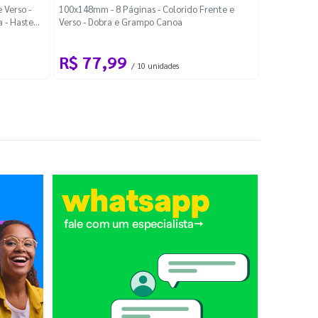
Localiza
 Verso -
100x148mm - 8 Páginas - Colorido Frente e
a - Haste
Verso - Dobra e Grampo Canoa
88x48mm - Co
R$ 77,99
R$ 88
/ 10 unidades