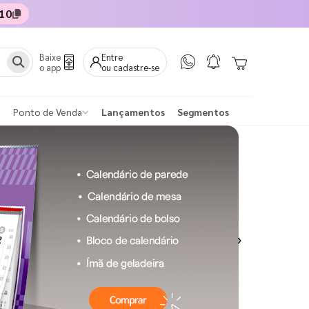
10
Baixe
Entre
o app
ou cadastre-se
Ponto de Venda
Lançamentos
Segmentos
Next