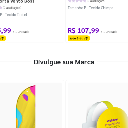
orta Vento Boss
(0 avaliações)
Tamanho P - Tecido Chimpa
(0 avaliações)
 - Tecido Tactel
5,99
R$ 107,99
/ 1 unidade
/ 1 unidade
s
Arte Grátis
Divulgue sua Marca