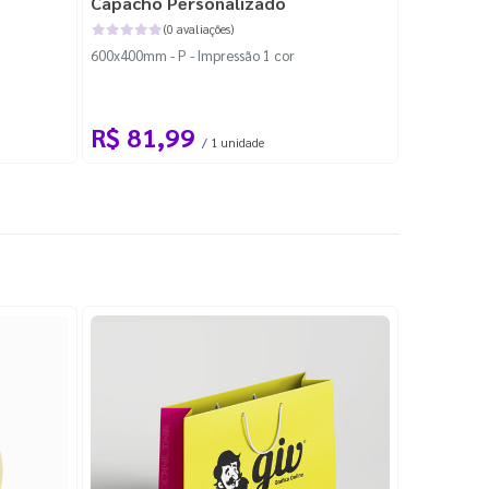
Capacho Personalizado
Adesivo 
(0 avaliações)
600x400mm - P - Impressão 1 cor
204x184mm -
Corte Perso
R$ 81,99
R$ 10
/ 1 unidade