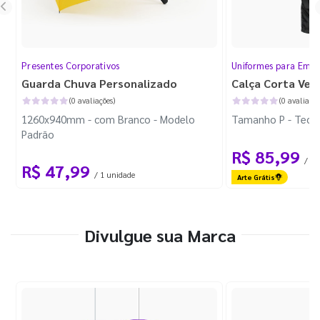
Presentes Corporativos
Uniformes para Empr
Guarda Chuva Personalizado
Calça Corta Ven
(0 avaliações)
(0 avaliaçõe
1260x940mm - com Branco - Modelo
Tamanho P - Tecid
Padrão
R$ 85,99
/ 1 
R$ 47,99
/ 1 unidade
Arte Grátis
Divulgue sua Marca