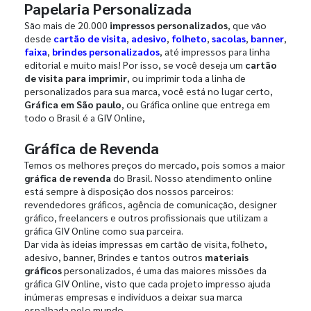
Papelaria Personalizada
São mais de 20.000
impressos personalizados
, que vão
desde
cartão de visita
,
adesivo
,
folheto
,
sacolas
,
banner
,
faixa
,
brindes personalizados
, até impressos para linha
editorial e muito mais! Por isso, se você deseja um
cartão
de visita para imprimir
, ou imprimir toda a linha de
personalizados para sua marca, você está no lugar certo,
Gráfica em São paulo
, ou Gráfica online que entrega em
todo o Brasil é a GIV Online,
Gráfica de Revenda
Temos os melhores preços do mercado, pois somos a maior
gráfica de revenda
do Brasil. Nosso atendimento online
está sempre à disposição dos nossos parceiros:
revendedores gráficos, agência de comunicação, designer
gráfico, freelancers e outros profissionais que utilizam a
gráfica GIV Online como sua parceira.
Dar vida às ideias impressas em cartão de visita, folheto,
adesivo, banner, Brindes e tantos outros
materiais
gráficos
personalizados, é uma das maiores missões da
gráfica GIV Online, visto que cada projeto impresso ajuda
inúmeras empresas e indivíduos a deixar sua marca
espalhada pelo mundo.