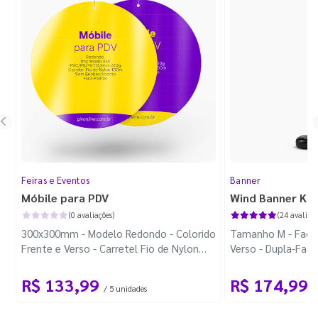
Feiras e Eventos
Banner
Móbile para PDV
Wind Banner Ki
(0 avaliações)
(24 avaliaçõ
300x300mm - Modelo Redondo - Colorido
Tamanho M - Faca 
Frente e Verso - Carretel Fio de Nylon
Verso - Dupla-Fac
com 100m - Faca Padrão
Plástica - Haste 
R$ 133,99
R$ 174,99
/ 5 unidades
/