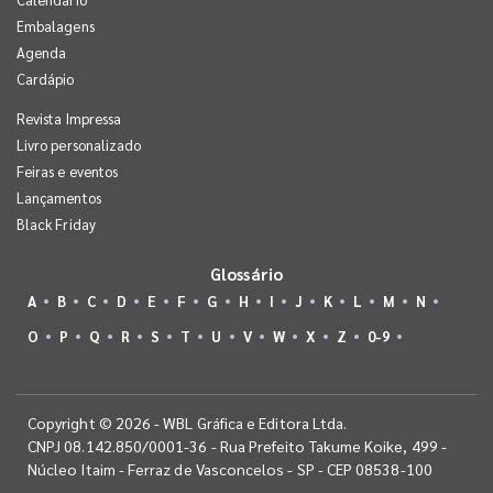
Embalagens
Agenda
Cardápio
Revista Impressa
Livro personalizado
Feiras e eventos
Lançamentos
Black Friday
Glossário
A
B
C
D
E
F
G
H
I
J
K
L
M
N
O
P
Q
R
S
T
U
V
W
X
Z
0-9
Copyright © 2026 - WBL Gráfica e Editora Ltda.
CNPJ 08.142.850/0001-36 - Rua Prefeito Takume Koike, 499 -
Núcleo Itaim - Ferraz de Vasconcelos - SP - CEP 08538-100