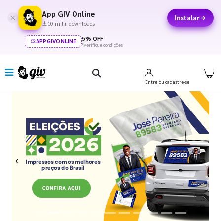
App GIV Online
Instalar
10 mil+ downloads
5% OFF
APPGIVONLINE
*verifique condições
Entre
ou cadastre-se
Previous
Next