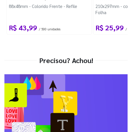
88x48mm - Colorido Frente - Refile
210x297mm - com 
Folha
R$ 43,99
R$ 25,99
/ 500 unidades
/ 1 
Precisou? Achou!