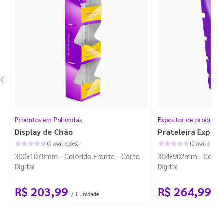
Produtos em Poliondas
Expositor de produt
Display de Chão
Prateleira Expo
(0 avaliações)
(0 avaliaçõe
300x1078mm - Colorido Frente - Corte
304x902mm - Color
Digital
Digital
R$ 203,99
R$ 264,99
/ 1 unidade
/