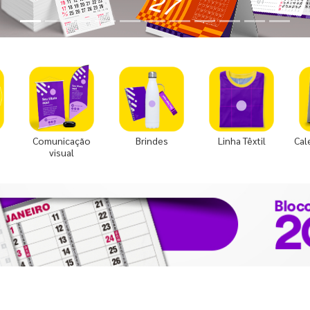
Comunicação
Brindes
Linha Têxtil
Cal
visual