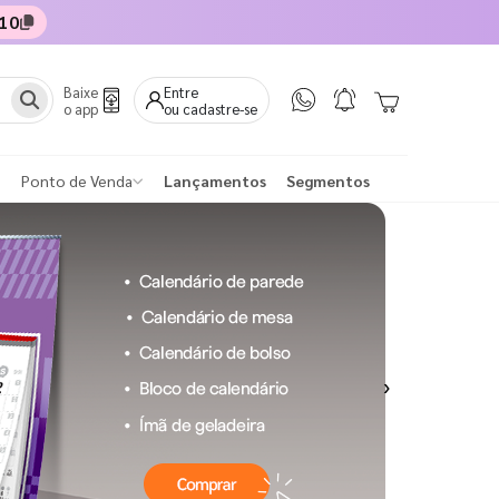
10
Baixe
Entre
o app
ou cadastre-se
Ponto de Venda
Lançamentos
Segmentos
Next