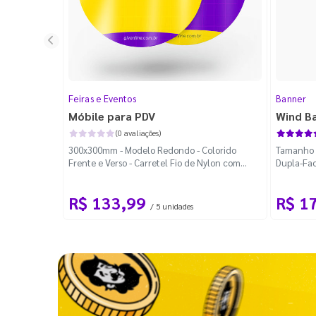
Feiras e Eventos
Banner
Móbile para PDV
Wind B
(0 avaliações)
300x300mm - Modelo Redondo - Colorido
Tamanho M
Frente e Verso - Carretel Fio de Nylon com
Dupla-Fac
100m - Faca Padrão
Desmontá
R$ 133,99
R$ 1
/ 5 unidades