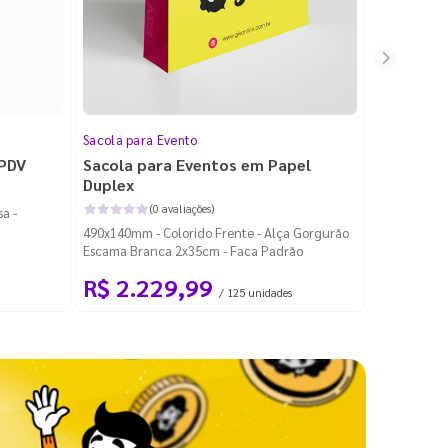
Sacola para Evento
Folheto
 PDV
Sacola para Eventos em Papel
Folheto 
Duplex
(0 avaliações)
a -
100x140mm -
490x140mm - Colorido Frente - Alça Gorgurão
Escama Branca 2x35cm - Faca Padrão
R$ 2.229,99
R$ 99
/ 125 unidades