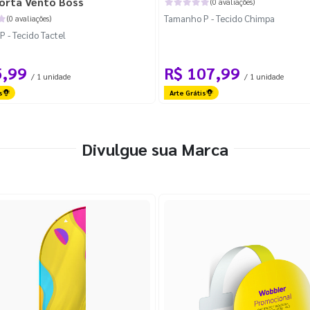
orta Vento Boss
(0 avaliações)
Tamanho P - Tecido Chimpa
(0 avaliações)
 - Tecido Tactel
5,99
R$ 107,99
/ 1 unidade
/ 1 unidade
s
Arte Grátis
Divulgue sua Marca