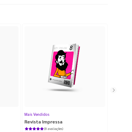
Mais Vendidos
Cartão de V
Revista Impressa
Cartão d
com Lami
(8 avaliações)