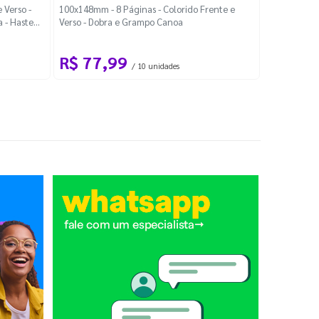
Localiza
 Verso -
100x148mm - 8 Páginas - Colorido Frente e
a - Haste
Verso - Dobra e Grampo Canoa
88x48mm - Co
R$ 77,99
R$ 88
/ 10 unidades