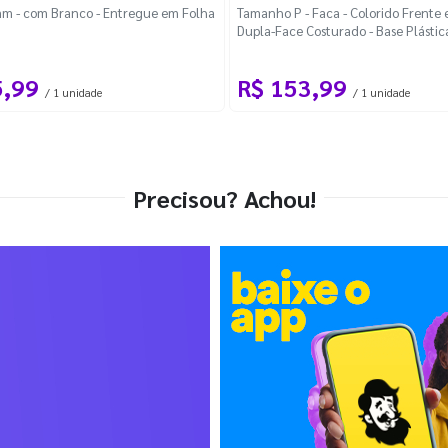
m - com Branco - Entregue em Folha
Tamanho P - Faca - Colorido Frente e
Dupla-Face Costurado - Base Plástic
Desmontável Curva
5,99
R$ 153,99
/ 1 unidade
/ 1 unidade
Precisou? Achou!