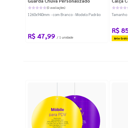
Guarda Chuva Personalizado
Calça C
(0 avaliações)
1260x940mm - com Branco - Modelo Padrão
Tamanho P
R$ 8
R$ 47,99
/ 1 unidade
Arte Gráti