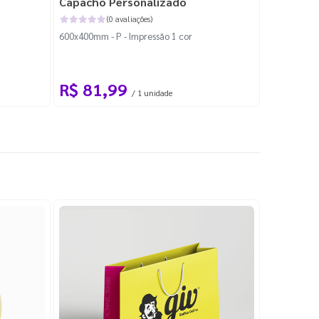
Capacho Personalizado
Adesivo 
(0 avaliações)
600x400mm - P - Impressão 1 cor
204x184mm -
Corte Perso
R$ 81,99
R$ 10
/ 1 unidade