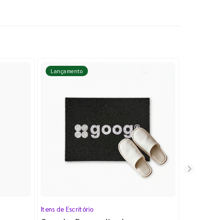
Lançamento
Lançame
Itens de Escritório
Cartela de 