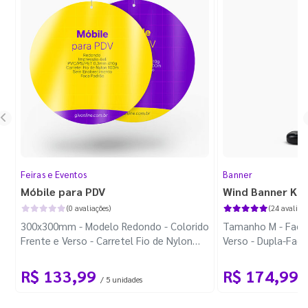
Feiras e Eventos
Banner
Móbile para PDV
Wind Banner Ki
(0 avaliações)
(24 avaliaçõ
300x300mm - Modelo Redondo - Colorido
Tamanho M - Faca 
Frente e Verso - Carretel Fio de Nylon
Verso - Dupla-Fac
com 100m - Faca Padrão
Plástica - Haste 
R$ 133,99
R$ 174,99
/ 5 unidades
/