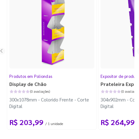
Produtos em Poliondas
Expositor de produt
Display de Chão
Prateleira Expo
(0 avaliações)
(0 avaliaçõe
300x1078mm - Colorido Frente - Corte
304x902mm - Color
Digital
Digital
R$ 203,99
R$ 264,99
/ 1 unidade
/