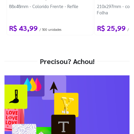
88x48mm - Colorido Frente - Refile
210x297mm - com 
Folha
R$ 43,99
R$ 25,99
/ 500 unidades
/ 1 
Precisou? Achou!