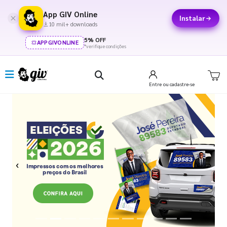
App GIV Online
Instalar
10 mil+ downloads
5% OFF
APPGIVONLINE
*verifique condições
Entre
ou cadastre-se
Previous
Next