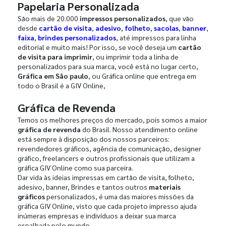
Papelaria Personalizada
São mais de 20.000
impressos personalizados
, que vão
desde
cartão de visita
,
adesivo
,
folheto
,
sacolas
,
banner
,
faixa
,
brindes personalizados
, até impressos para linha
editorial e muito mais! Por isso, se você deseja um
cartão
de visita para imprimir
, ou imprimir toda a linha de
personalizados para sua marca, você está no lugar certo,
Gráfica em São paulo
, ou Gráfica online que entrega em
todo o Brasil é a GIV Online,
Gráfica de Revenda
Temos os melhores preços do mercado, pois somos a maior
gráfica de revenda
do Brasil. Nosso atendimento online
está sempre à disposição dos nossos parceiros:
revendedores gráficos, agência de comunicação, designer
gráfico, freelancers e outros profissionais que utilizam a
gráfica GIV Online como sua parceira.
Dar vida às ideias impressas em cartão de visita, folheto,
adesivo, banner, Brindes e tantos outros
materiais
gráficos
personalizados, é uma das maiores missões da
gráfica GIV Online, visto que cada projeto impresso ajuda
inúmeras empresas e indivíduos a deixar sua marca
espalhada pelo mundo.