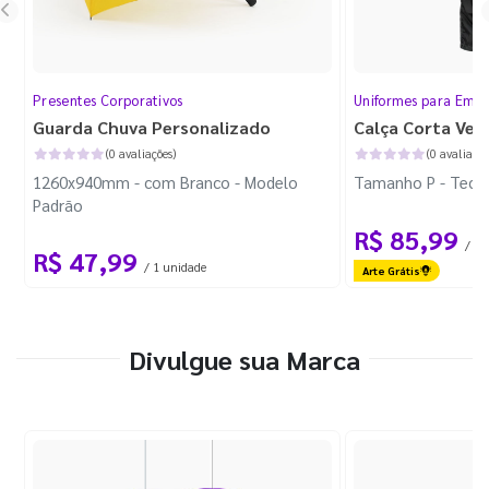
Presentes Corporativos
Uniformes para Empr
Guarda Chuva Personalizado
Calça Corta Ven
(0 avaliações)
(0 avaliaçõe
1260x940mm - com Branco - Modelo
Tamanho P - Tecid
Padrão
R$ 85,99
/ 1 
R$ 47,99
/ 1 unidade
Arte Grátis
Divulgue sua Marca