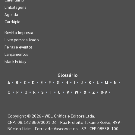
Embalagens
Agenda
Cardápio
Revista Impressa
Livro personalizado
Feiras e eventos
Lançamentos
Black Friday
Glossário
A
B
C
D
E
F
G
H
I
J
K
L
M
N
O
P
Q
R
S
T
U
V
W
X
Z
0-9
Copyright © 2026 - WBL Gráfica e Editora Ltda.
CNPJ 08.142.850/0001-36 - Rua Prefeito Takume Koike, 499 -
Núcleo Itaim - Ferraz de Vasconcelos - SP - CEP 08538-100