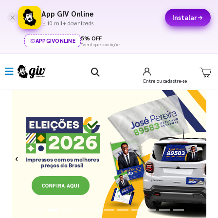
App GIV Online
Instalar
10 mil+ downloads
5% OFF
APPGIVONLINE
*verifique condições
Entre
ou cadastre-se
Previous
Next