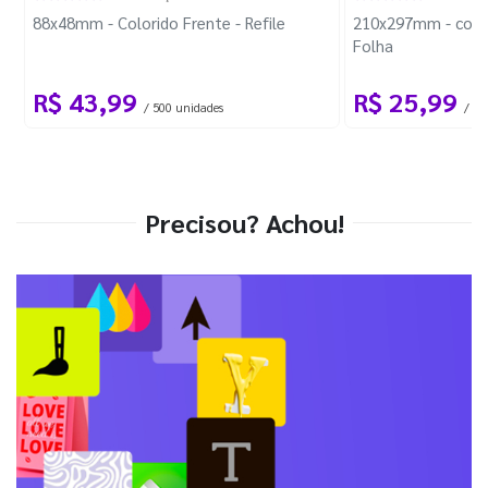
88x48mm - Colorido Frente - Refile
210x297mm - com 
Folha
R$ 43,99
R$ 25,99
/ 500 unidades
/ 1 
Precisou? Achou!