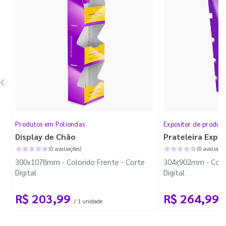
Produtos em Poliondas
Expositor de produt
Display de Chão
Prateleira Expo
(0 avaliações)
(0 avaliaçõe
300x1078mm - Colorido Frente - Corte
304x902mm - Color
Digital
Digital
R$ 203,99
R$ 264,99
/ 1 unidade
/