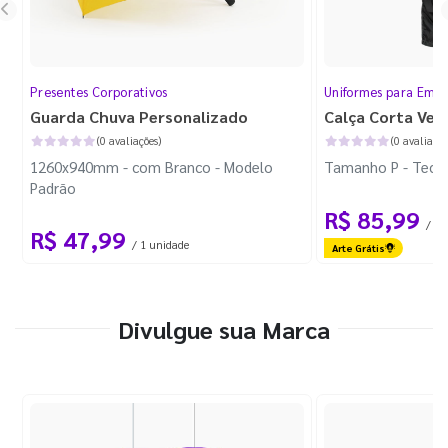
Presentes Corporativos
Uniformes para Empr
Guarda Chuva Personalizado
Calça Corta Ven
(0 avaliações)
(0 avaliaçõe
1260x940mm - com Branco - Modelo
Tamanho P - Tecid
Padrão
R$ 85,99
/ 1 
R$ 47,99
/ 1 unidade
Arte Grátis
Divulgue sua Marca