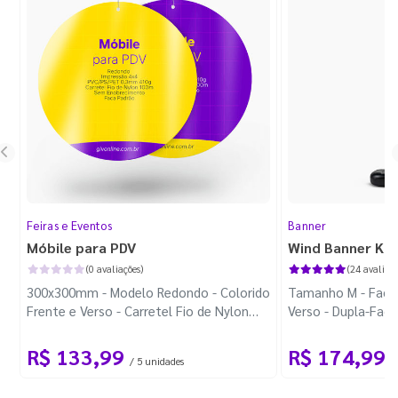
Feiras e Eventos
Banner
Móbile para PDV
Wind Banner Ki
(0 avaliações)
(24 avaliaçõ
300x300mm - Modelo Redondo - Colorido
Tamanho M - Faca 
Frente e Verso - Carretel Fio de Nylon
Verso - Dupla-Fac
com 100m - Faca Padrão
Plástica - Haste 
R$ 133,99
R$ 174,99
/ 5 unidades
/