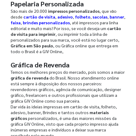
Papelaria Personalizada
São mais de 20.000
impressos personalizados
, que vão
desde
cartão de visita
,
adesivo
,
folheto
,
sacolas
,
banner
,
faixa
,
brindes personalizados
, até impressos para linha
editorial e muito mais! Por isso, se você deseja um
cartão
de visita para imprimir
, ou imprimir toda a linha de
personalizados para sua marca, você está no lugar certo,
Gráfica em São paulo
, ou Gráfica online que entrega em
todo o Brasil é a GIV Online,
Gráfica de Revenda
Temos os melhores preços do mercado, pois somos a maior
gráfica de revenda
do Brasil. Nosso atendimento online
está sempre à disposição dos nossos parceiros:
revendedores gráficos, agência de comunicação, designer
gráfico, freelancers e outros profissionais que utilizam a
gráfica GIV Online como sua parceira.
Dar vida às ideias impressas em cartão de visita, folheto,
adesivo, banner, Brindes e tantos outros
materiais
gráficos
personalizados, é uma das maiores missões da
gráfica GIV Online, visto que cada projeto impresso ajuda
inúmeras empresas e indivíduos a deixar sua marca
espalhada pelo mundo.