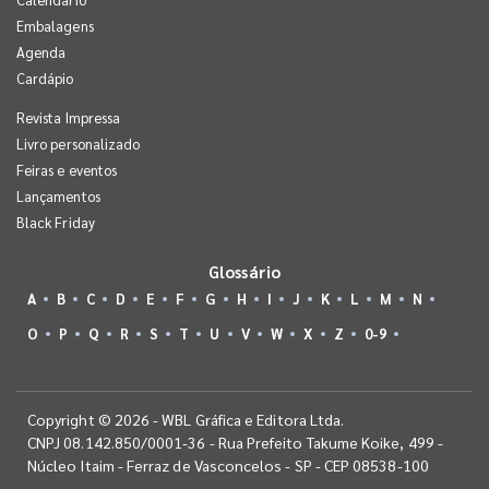
Embalagens
Agenda
Cardápio
Revista Impressa
Livro personalizado
Feiras e eventos
Lançamentos
Black Friday
Glossário
A
B
C
D
E
F
G
H
I
J
K
L
M
N
O
P
Q
R
S
T
U
V
W
X
Z
0-9
Copyright © 2026 - WBL Gráfica e Editora Ltda.
CNPJ 08.142.850/0001-36 - Rua Prefeito Takume Koike, 499 -
Núcleo Itaim - Ferraz de Vasconcelos - SP - CEP 08538-100