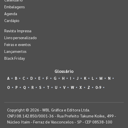
Embalagens
Agenda
Cardápio
Revista Impressa
Livro personalizado
Feiras e eventos
Lançamentos
Black Friday
Glossário
A
B
C
D
E
F
G
H
I
J
K
L
M
N
O
P
Q
R
S
T
U
V
W
X
Z
0-9
Copyright © 2026 - WBL Gráfica e Editora Ltda.
CNPJ 08.142.850/0001-36 - Rua Prefeito Takume Koike, 499 -
Núcleo Itaim - Ferraz de Vasconcelos - SP - CEP 08538-100