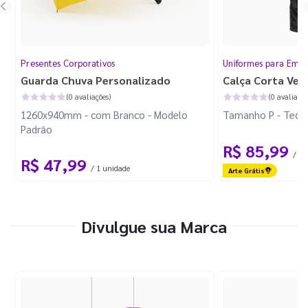
Presentes Corporativos
Uniformes para Empr
Guarda Chuva Personalizado
Calça Corta Ven
(0 avaliações)
(0 avaliaçõe
1260x940mm - com Branco - Modelo
Tamanho P - Tecid
Padrão
R$ 85,99
/ 1 
R$ 47,99
/ 1 unidade
Arte Grátis
Divulgue sua Marca