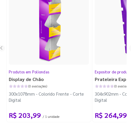
Produtos em Poliondas
Expositor de produt
Display de Chão
Prateleira Expo
(0 avaliações)
(0 avaliaçõe
300x1078mm - Colorido Frente - Corte
304x902mm - Color
Digital
Digital
R$ 203,99
R$ 264,99
/ 1 unidade
/