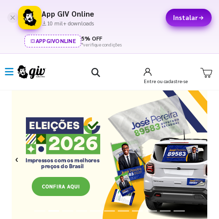
App GIV Online
Instalar
10 mil+ downloads
5% OFF
APPGIVONLINE
*verifique condições
Entre
ou cadastre-se
Previous
Next