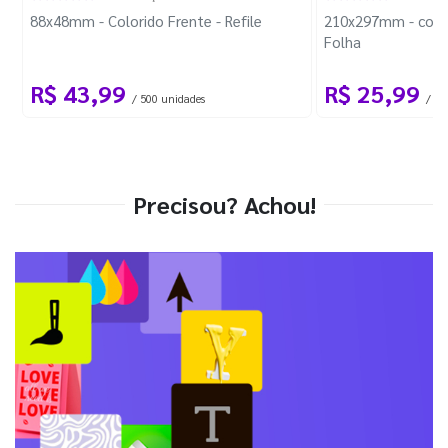
88x48mm - Colorido Frente - Refile
210x297mm - com 
Folha
R$ 43,99
R$ 25,99
/ 500 unidades
/ 1 
Precisou? Achou!