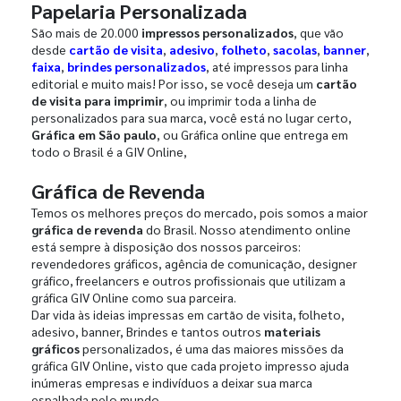
Papelaria Personalizada
São mais de 20.000
impressos personalizados
, que vão
desde
cartão de visita
,
adesivo
,
folheto
,
sacolas
,
banner
,
faixa
,
brindes personalizados
, até impressos para linha
editorial e muito mais! Por isso, se você deseja um
cartão
de visita para imprimir
, ou imprimir toda a linha de
personalizados para sua marca, você está no lugar certo,
Gráfica em São paulo
, ou Gráfica online que entrega em
todo o Brasil é a GIV Online,
Gráfica de Revenda
Temos os melhores preços do mercado, pois somos a maior
gráfica de revenda
do Brasil. Nosso atendimento online
está sempre à disposição dos nossos parceiros:
revendedores gráficos, agência de comunicação, designer
gráfico, freelancers e outros profissionais que utilizam a
gráfica GIV Online como sua parceira.
Dar vida às ideias impressas em cartão de visita, folheto,
adesivo, banner, Brindes e tantos outros
materiais
gráficos
personalizados, é uma das maiores missões da
gráfica GIV Online, visto que cada projeto impresso ajuda
inúmeras empresas e indivíduos a deixar sua marca
espalhada pelo mundo.