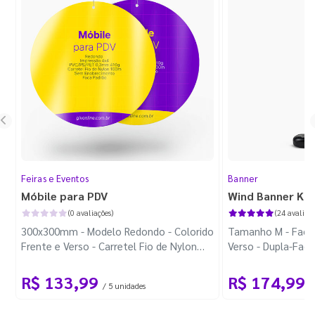
Feiras e Eventos
Banner
Móbile para PDV
Wind Banner Ki
(0 avaliações)
(24 avaliaçõ
300x300mm - Modelo Redondo - Colorido
Tamanho M - Faca 
Frente e Verso - Carretel Fio de Nylon
Verso - Dupla-Fac
com 100m - Faca Padrão
Plástica - Haste 
R$ 133,99
R$ 174,99
/ 5 unidades
/