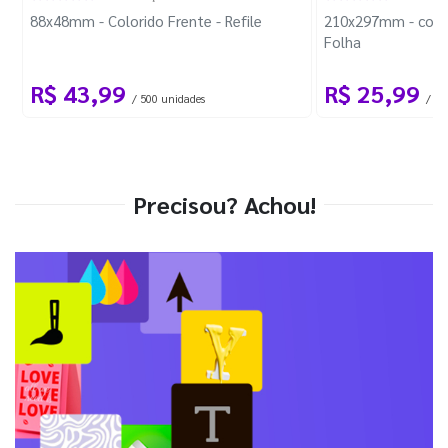
88x48mm - Colorido Frente - Refile
210x297mm - com 
Folha
R$ 43,99
R$ 25,99
/ 500 unidades
/ 1 
Precisou? Achou!