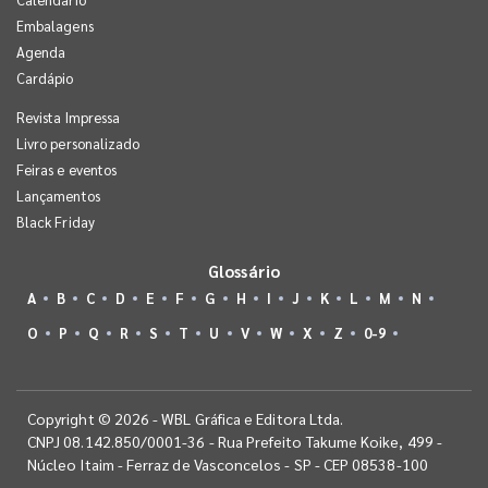
Embalagens
Agenda
Cardápio
Revista Impressa
Livro personalizado
Feiras e eventos
Lançamentos
Black Friday
Glossário
A
B
C
D
E
F
G
H
I
J
K
L
M
N
O
P
Q
R
S
T
U
V
W
X
Z
0-9
Copyright © 2026 - WBL Gráfica e Editora Ltda.
CNPJ 08.142.850/0001-36 - Rua Prefeito Takume Koike, 499 -
Núcleo Itaim - Ferraz de Vasconcelos - SP - CEP 08538-100