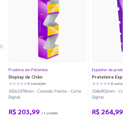
Produtos em Poliondas
Expositor de produt
Display de Chão
Prateleira Expo
(0 avaliações)
(0 avaliaçõe
300x1078mm - Colorido Frente - Corte
304x902mm - Color
Digital
Digital
R$ 203,99
R$ 264,99
/ 1 unidade
/