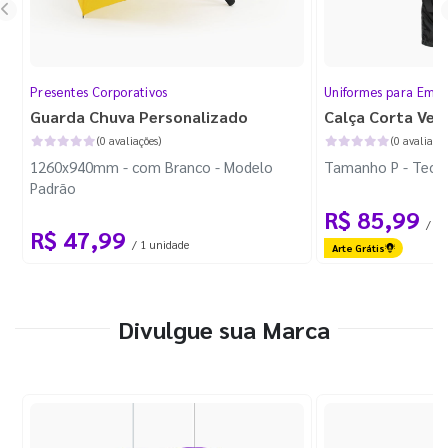
Presentes Corporativos
Uniformes para Empr
Guarda Chuva Personalizado
Calça Corta Ven
(0 avaliações)
(0 avaliaçõe
1260x940mm - com Branco - Modelo
Tamanho P - Tecid
Padrão
R$ 85,99
/ 1 
R$ 47,99
/ 1 unidade
Arte Grátis
Divulgue sua Marca