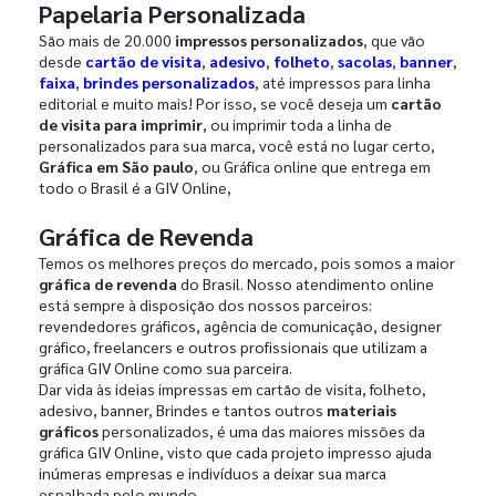
Papelaria Personalizada
São mais de 20.000
impressos personalizados
, que vão
desde
cartão de visita
,
adesivo
,
folheto
,
sacolas
,
banner
,
faixa
,
brindes personalizados
, até impressos para linha
editorial e muito mais! Por isso, se você deseja um
cartão
de visita para imprimir
, ou imprimir toda a linha de
personalizados para sua marca, você está no lugar certo,
Gráfica em São paulo
, ou Gráfica online que entrega em
todo o Brasil é a GIV Online,
Gráfica de Revenda
Temos os melhores preços do mercado, pois somos a maior
gráfica de revenda
do Brasil. Nosso atendimento online
está sempre à disposição dos nossos parceiros:
revendedores gráficos, agência de comunicação, designer
gráfico, freelancers e outros profissionais que utilizam a
gráfica GIV Online como sua parceira.
Dar vida às ideias impressas em cartão de visita, folheto,
adesivo, banner, Brindes e tantos outros
materiais
gráficos
personalizados, é uma das maiores missões da
gráfica GIV Online, visto que cada projeto impresso ajuda
inúmeras empresas e indivíduos a deixar sua marca
espalhada pelo mundo.