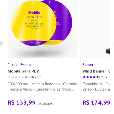
Feiras e Eventos
Banner
Móbile para PDV
Wind Banner Ki
(0 avaliações)
(24 avaliaçõ
300x300mm - Modelo Redondo - Colorido
Tamanho M - Faca 
Frente e Verso - Carretel Fio de Nylon
Verso - Dupla-Fac
com 100m - Faca Padrão
Plástica - Haste 
R$ 133,99
R$ 174,99
/ 5 unidades
/