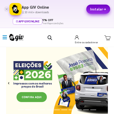
App GIV Online
Instalar
10 mil+ downloads
5% OFF
APPGIVONLINE
*verifique condições
Entre
ou cadastre-se
Previous
Next