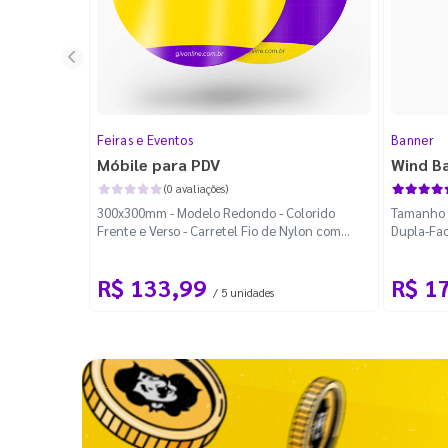
Feiras e Eventos
Banner
Móbile para PDV
Wind B
(0 avaliações)
300x300mm - Modelo Redondo - Colorido
Tamanho M
Frente e Verso - Carretel Fio de Nylon com
Dupla-Fac
100m - Faca Padrão
Desmontá
R$ 133,99
R$ 1
/ 5 unidades