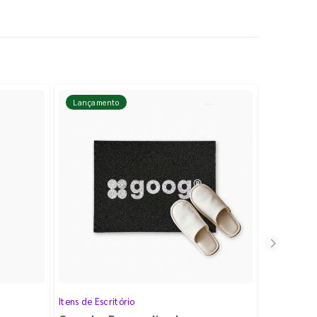
Lançamento
Lançame
Itens de Escritório
Cartela de 