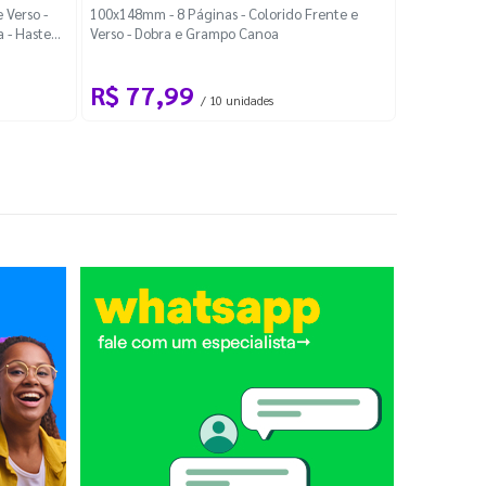
Localiza
 Verso -
100x148mm - 8 Páginas - Colorido Frente e
a - Haste
Verso - Dobra e Grampo Canoa
88x48mm - Co
R$ 77,99
R$ 88
/ 10 unidades