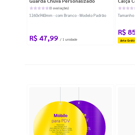
Guarda Chuva Personalizado
Calça C
(0 avaliações)
1260x940mm - com Branco - Modelo Padrão
Tamanho P
R$ 8
R$ 47,99
/ 1 unidade
Arte Gráti