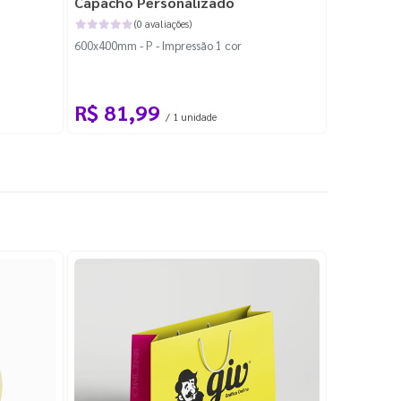
Capacho Personalizado
Adesivo 
(0 avaliações)
600x400mm - P - Impressão 1 cor
204x184mm -
Corte Perso
R$ 81,99
R$ 10
/ 1 unidade