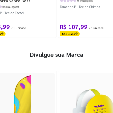
orta Vento Boss
(0 avaliações)
Tamanho P - Tecido Chimpa
(0 avaliações)
 - Tecido Tactel
5,99
R$ 107,99
/ 1 unidade
/ 1 unidade
s
Arte Grátis
Divulgue sua Marca