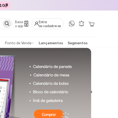
10
Baixe
Entre
o app
ou cadastre-se
Ponto de Venda
Lançamentos
Segmentos
Next