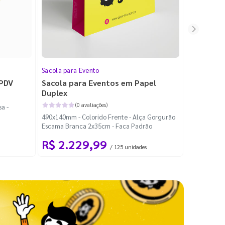
Sacola para Evento
Folheto
 PDV
Sacola para Eventos em Papel
Folheto 
Duplex
(0 avaliações)
a -
100x140mm -
490x140mm - Colorido Frente - Alça Gorgurão
Escama Branca 2x35cm - Faca Padrão
R$ 2.229,99
R$ 99
/ 125 unidades