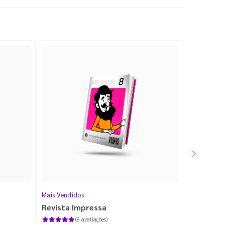
Mais Vendidos
Cartão de V
Revista Impressa
Cartão d
com Lami
(8 avaliações)