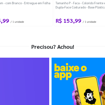
m - com Branco - Entregue em Folha
Tamanho P - Faca - Colorido Frente e
Dupla-Face Costurado - Base Plástic
Desmontável Curva
5,99
R$ 153,99
/ 1 unidade
/ 1 unidade
Precisou? Achou!