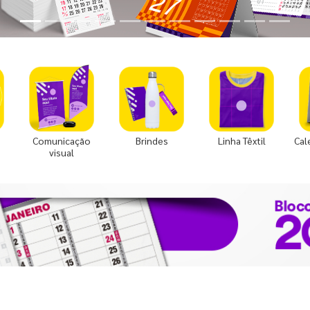
Comunicação
Brindes
Linha Têxtil
Cal
visual