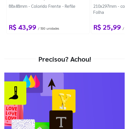
88x48mm - Colorido Frente - Refile
210x297mm - com 
Folha
R$ 43,99
R$ 25,99
/ 500 unidades
/ 1 
Precisou? Achou!