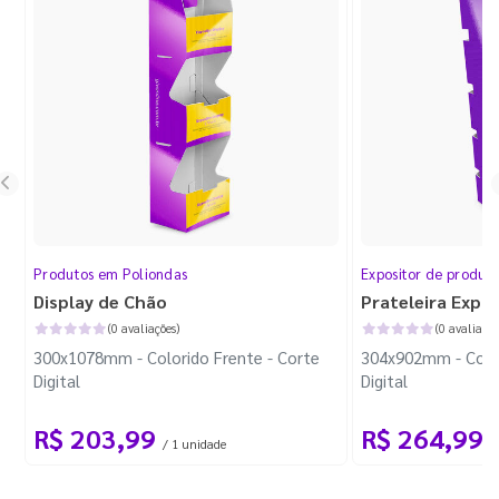
Produtos em Poliondas
Expositor de produt
Display de Chão
Prateleira Expo
(0 avaliações)
(0 avaliaçõe
300x1078mm - Colorido Frente - Corte
304x902mm - Color
Digital
Digital
R$ 203,99
R$ 264,99
/ 1 unidade
/