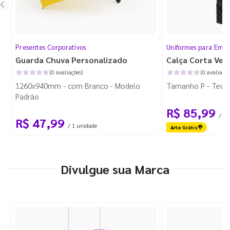
Presentes Corporativos
Uniformes para Empr
Guarda Chuva Personalizado
Calça Corta Ven
(0 avaliações)
(0 avaliaçõe
1260x940mm - com Branco - Modelo
Tamanho P - Tecid
Padrão
R$ 85,99
/ 1 
R$ 47,99
/ 1 unidade
Arte Grátis
Divulgue sua Marca