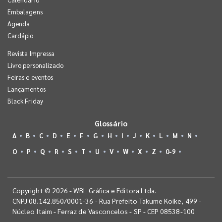
Embalagens
Agenda
Cardápio
Revista Impressa
Livro personalizado
Feiras e eventos
Lançamentos
Black Friday
Glossário
A
B
C
D
E
F
G
H
I
J
K
L
M
N
O
P
Q
R
S
T
U
V
W
X
Z
0-9
Copyright © 2026 - WBL Gráfica e Editora Ltda.
CNPJ 08.142.850/0001-36 - Rua Prefeito Takume Koike, 499 -
Núcleo Itaim - Ferraz de Vasconcelos - SP - CEP 08538-100