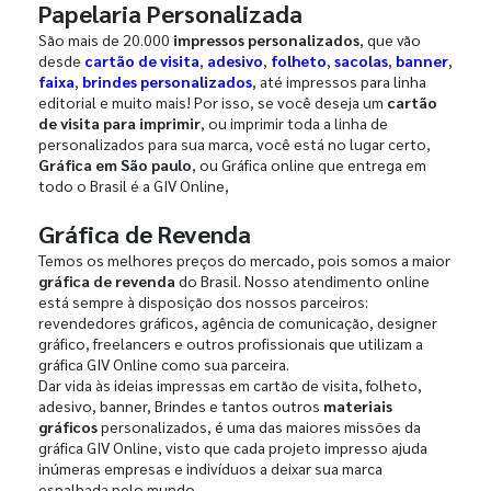
Papelaria Personalizada
São mais de 20.000
impressos personalizados
, que vão
desde
cartão de visita
,
adesivo
,
folheto
,
sacolas
,
banner
,
faixa
,
brindes personalizados
, até impressos para linha
editorial e muito mais! Por isso, se você deseja um
cartão
de visita para imprimir
, ou imprimir toda a linha de
personalizados para sua marca, você está no lugar certo,
Gráfica em São paulo
, ou Gráfica online que entrega em
todo o Brasil é a GIV Online,
Gráfica de Revenda
Temos os melhores preços do mercado, pois somos a maior
gráfica de revenda
do Brasil. Nosso atendimento online
está sempre à disposição dos nossos parceiros:
revendedores gráficos, agência de comunicação, designer
gráfico, freelancers e outros profissionais que utilizam a
gráfica GIV Online como sua parceira.
Dar vida às ideias impressas em cartão de visita, folheto,
adesivo, banner, Brindes e tantos outros
materiais
gráficos
personalizados, é uma das maiores missões da
gráfica GIV Online, visto que cada projeto impresso ajuda
inúmeras empresas e indivíduos a deixar sua marca
espalhada pelo mundo.