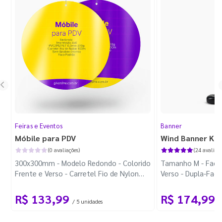
Feiras e Eventos
Banner
Móbile para PDV
Wind Banner Ki
(0 avaliações)
(24 avaliaçõ
300x300mm - Modelo Redondo - Colorido
Tamanho M - Faca 
Frente e Verso - Carretel Fio de Nylon
Verso - Dupla-Fac
com 100m - Faca Padrão
Plástica - Haste 
R$ 133,99
R$ 174,99
/ 5 unidades
/