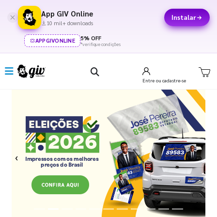
App GIV Online
Instalar
10 mil+ downloads
5% OFF
APPGIVONLINE
*verifique condições
Entre
ou cadastre-se
Previous
Next