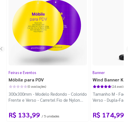
Feiras e Eventos
Banner
Móbile para PDV
Wind Banner Ki
(0 avaliações)
(24 avaliaçõ
300x300mm - Modelo Redondo - Colorido
Tamanho M - Faca 
Frente e Verso - Carretel Fio de Nylon
Verso - Dupla-Fac
com 100m - Faca Padrão
Plástica - Haste 
R$ 133,99
R$ 174,99
/ 5 unidades
/