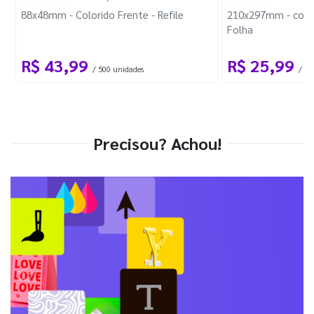
88x48mm - Colorido Frente - Refile
210x297mm - com 
Folha
R$ 43,99
R$ 25,99
/ 500 unidades
/ 1 
Precisou? Achou!