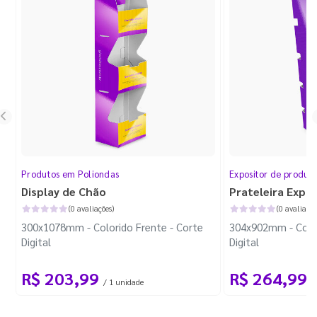
Produtos em Poliondas
Expositor de produt
Display de Chão
Prateleira Expo
(0 avaliações)
(0 avaliaçõe
300x1078mm - Colorido Frente - Corte
304x902mm - Color
Digital
Digital
R$ 203,99
R$ 264,99
/ 1 unidade
/