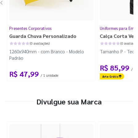
Presentes Corporativos
Uniformes para Empr
Guarda Chuva Personalizado
Calça Corta Ven
(0 avaliações)
(0 avaliaçõe
1260x940mm - com Branco - Modelo
Tamanho P - Tecid
Padrão
R$ 85,99
/ 1 
R$ 47,99
/ 1 unidade
Arte Grátis
Divulgue sua Marca