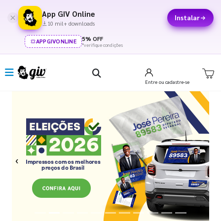
App GIV Online
Instalar
10 mil+ downloads
5% OFF
APPGIVONLINE
*verifique condições
Entre
ou cadastre-se
Previous
Next