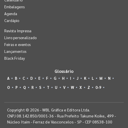
Embalagens
Agenda
Cardápio
Revista Impressa
Livro personalizado
Feiras e eventos
Lançamentos
Black Friday
Glossário
A
B
C
D
E
F
G
H
I
J
K
L
M
N
O
P
Q
R
S
T
U
V
W
X
Z
0-9
Copyright © 2026 - WBL Gráfica e Editora Ltda.
CNPJ 08.142.850/0001-36 - Rua Prefeito Takume Koike, 499 -
Núcleo Itaim - Ferraz de Vasconcelos - SP - CEP 08538-100