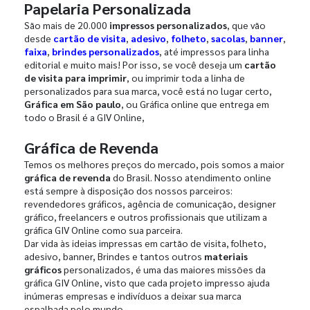
Papelaria Personalizada
São mais de 20.000
impressos personalizados
, que vão
desde
cartão de visita
,
adesivo
,
folheto
,
sacolas
,
banner
,
faixa
,
brindes personalizados
, até impressos para linha
editorial e muito mais! Por isso, se você deseja um
cartão
de visita para imprimir
, ou imprimir toda a linha de
personalizados para sua marca, você está no lugar certo,
Gráfica em São paulo
, ou Gráfica online que entrega em
todo o Brasil é a GIV Online,
Gráfica de Revenda
Temos os melhores preços do mercado, pois somos a maior
gráfica de revenda
do Brasil. Nosso atendimento online
está sempre à disposição dos nossos parceiros:
revendedores gráficos, agência de comunicação, designer
gráfico, freelancers e outros profissionais que utilizam a
gráfica GIV Online como sua parceira.
Dar vida às ideias impressas em cartão de visita, folheto,
adesivo, banner, Brindes e tantos outros
materiais
gráficos
personalizados, é uma das maiores missões da
gráfica GIV Online, visto que cada projeto impresso ajuda
inúmeras empresas e indivíduos a deixar sua marca
espalhada pelo mundo.