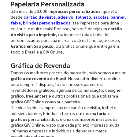
Papelaria Personalizada
São mais de 20.000
impressos personalizados
, que vão
desde
cartão de visita
,
adesivo
,
folheto
,
sacolas
,
banner
,
faixa
,
brindes personalizados
, até impressos para linha
editorial e muito mais! Por isso, se você deseja um
cartão
de visita para imprimir
, ou imprimir toda a linha de
personalizados para sua marca, você está no lugar certo,
Gráfica em São paulo
, ou Gráfica online que entrega em
todo o Brasil é a GIV Online,
Gráfica de Revenda
Temos os melhores preços do mercado, pois somos a maior
gráfica de revenda
do Brasil. Nosso atendimento online
está sempre à disposição dos nossos parceiros:
revendedores gráficos, agência de comunicação, designer
gráfico, freelancers e outros profissionais que utilizam a
gráfica GIV Online como sua parceira.
Dar vida às ideias impressas em cartão de visita, folheto,
adesivo, banner, Brindes e tantos outros
materiais
gráficos
personalizados, é uma das maiores missões da
gráfica GIV Online, visto que cada projeto impresso ajuda
inúmeras empresas e indivíduos a deixar sua marca
espalhada pelo mundo.