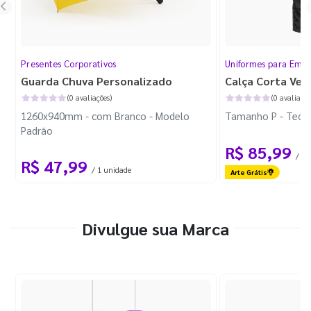
Presentes Corporativos
Uniformes para Empr
Guarda Chuva Personalizado
Calça Corta Ven
(0 avaliações)
(0 avaliaçõe
1260x940mm - com Branco - Modelo
Tamanho P - Tecid
Padrão
R$ 85,99
/ 1 
R$ 47,99
/ 1 unidade
Arte Grátis
Divulgue sua Marca