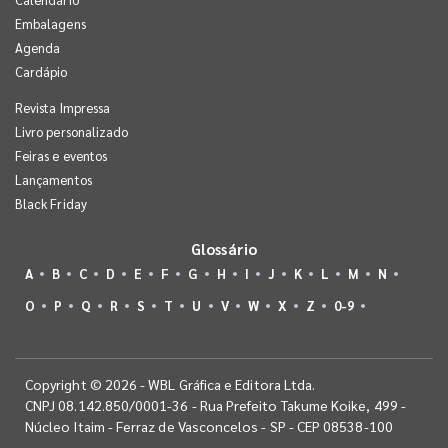
Embalagens
Agenda
Cardápio
Revista Impressa
Livro personalizado
Feiras e eventos
Lançamentos
Black Friday
Glossário
A
B
C
D
E
F
G
H
I
J
K
L
M
N
O
P
Q
R
S
T
U
V
W
X
Z
0-9
Copyright © 2026 - WBL Gráfica e Editora Ltda.
CNPJ 08.142.850/0001-36 - Rua Prefeito Takume Koike, 499 -
Núcleo Itaim - Ferraz de Vasconcelos - SP - CEP 08538-100