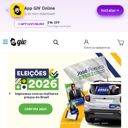
App GIV Online
Instalar
10 mil+ downloads
5% OFF
APPGIVONLINE
*verifique condições
Entre
ou cadastre-se
Previous
Next