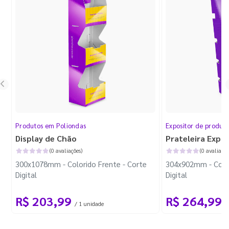
Produtos em Poliondas
Expositor de produt
Display de Chão
Prateleira Expo
(0 avaliações)
(0 avaliaçõe
300x1078mm - Colorido Frente - Corte
304x902mm - Color
Digital
Digital
R$ 203,99
R$ 264,99
/ 1 unidade
/