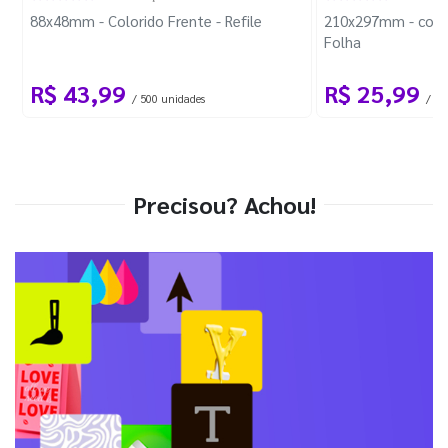
88x48mm - Colorido Frente - Refile
210x297mm - com 
Folha
R$ 43,99
R$ 25,99
/ 500 unidades
/ 1 
Precisou? Achou!