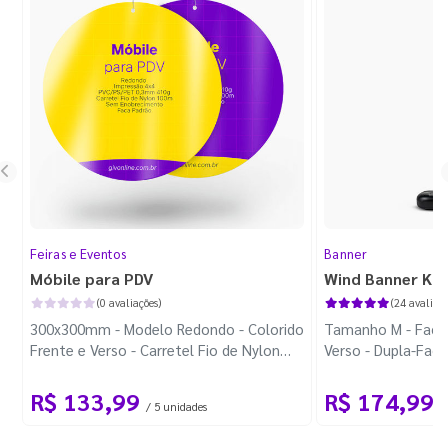
Feiras e Eventos
Banner
Móbile para PDV
Wind Banner Ki
(0 avaliações)
(24 avaliaçõ
300x300mm - Modelo Redondo - Colorido
Tamanho M - Faca 
Frente e Verso - Carretel Fio de Nylon
Verso - Dupla-Fac
com 100m - Faca Padrão
Plástica - Haste 
R$ 133,99
R$ 174,99
/ 5 unidades
/