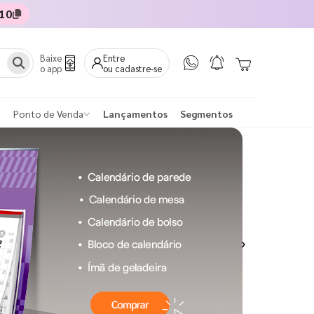
10
Baixe
Entre
o app
ou cadastre-se
Ponto de Venda
Lançamentos
Segmentos
Next