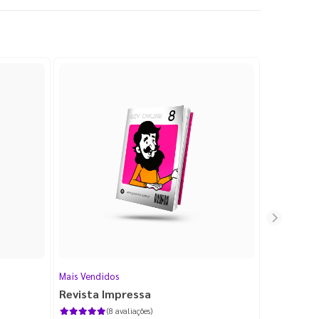
Mais Vendidos
Cartão de V
Revista Impressa
Cartão d
com Lami
(8 avaliações)