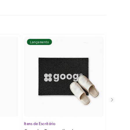
Lançamento
Lançame
Itens de Escritório
Cartela de 