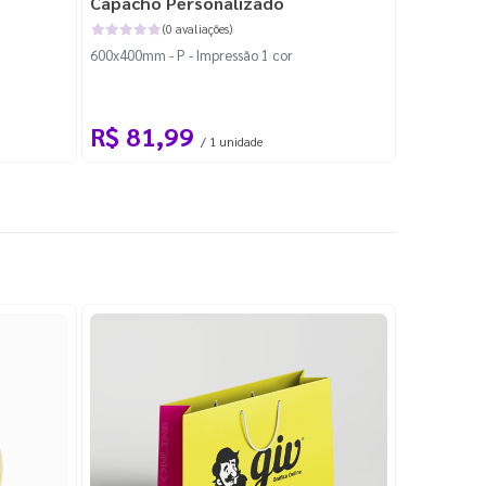
Capacho Personalizado
Adesivo 
(0 avaliações)
600x400mm - P - Impressão 1 cor
204x184mm -
Corte Perso
R$ 81,99
R$ 10
/ 1 unidade