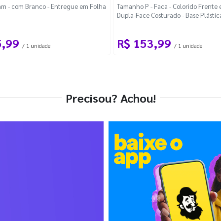
m - com Branco - Entregue em Folha
Tamanho P - Faca - Colorido Frente e
Dupla-Face Costurado - Base Plástic
Desmontável Curva
5,99
R$ 153,99
/ 1 unidade
/ 1 unidade
Precisou? Achou!