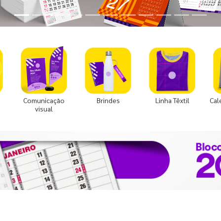
Comunicação
Brindes
Linha Têxtil
Cal
visual