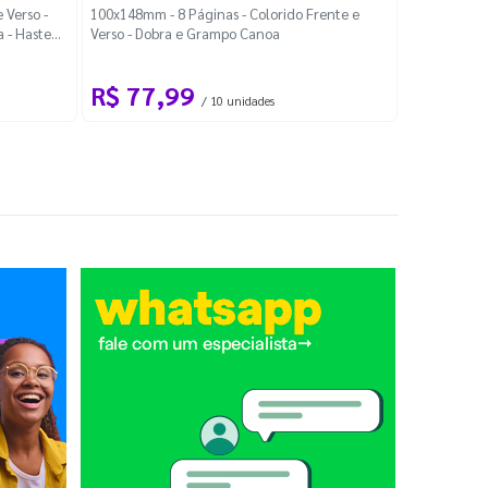
Localiza
 Verso -
100x148mm - 8 Páginas - Colorido Frente e
a - Haste
Verso - Dobra e Grampo Canoa
88x48mm - Co
R$ 77,99
R$ 88
/ 10 unidades