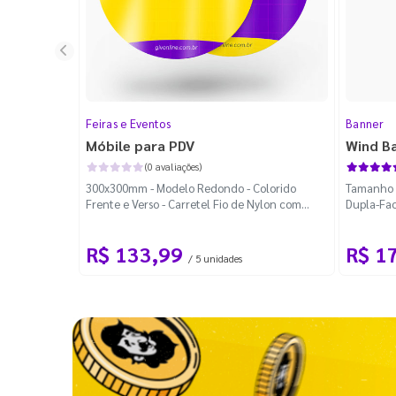
Feiras e Eventos
Banner
Móbile para PDV
Wind B
(0 avaliações)
300x300mm - Modelo Redondo - Colorido
Tamanho M
Frente e Verso - Carretel Fio de Nylon com
Dupla-Fac
100m - Faca Padrão
Desmontá
R$ 133,99
R$ 1
/ 5 unidades