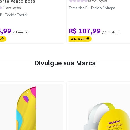
orta Vento Boss
(0 avaliações)
Tamanho P - Tecido Chimpa
(0 avaliações)
 - Tecido Tactel
5,99
R$ 107,99
/ 1 unidade
/ 1 unidade
s
Arte Grátis
Divulgue sua Marca