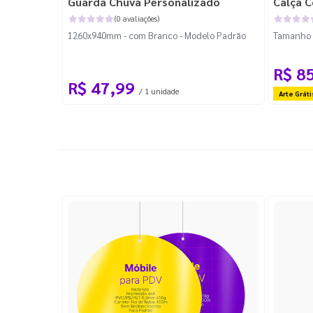
Guarda Chuva Personalizado
Calça C
(0 avaliações)
1260x940mm - com Branco - Modelo Padrão
Tamanho P
R$ 8
R$ 47,99
/ 1 unidade
Arte Gráti