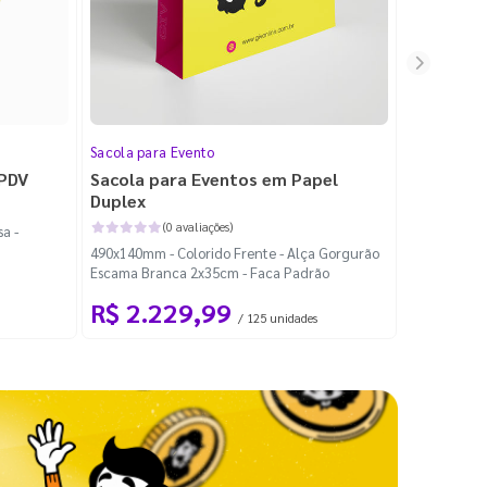
Sacola para Evento
Folheto
 PDV
Sacola para Eventos em Papel
Folheto 
Duplex
(0 avaliações)
a -
100x140mm -
490x140mm - Colorido Frente - Alça Gorgurão
Escama Branca 2x35cm - Faca Padrão
R$ 2.229,99
R$ 99
/ 125 unidades