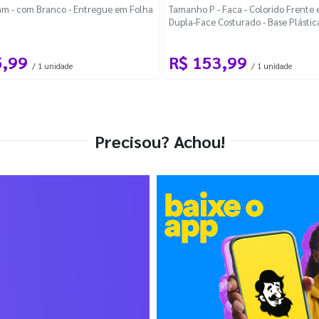
m - com Branco - Entregue em Folha
Tamanho P - Faca - Colorido Frente e
Dupla-Face Costurado - Base Plástic
Desmontável Curva
5,99
R$ 153,99
/ 1 unidade
/ 1 unidade
Precisou? Achou!