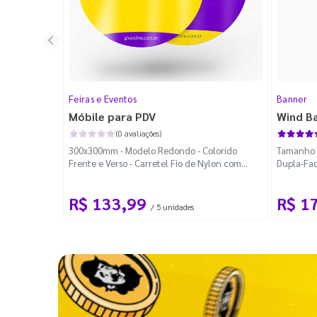
Feiras e Eventos
Banner
Móbile para PDV
Wind B
(0 avaliações)
300x300mm - Modelo Redondo - Colorido
Tamanho M
Frente e Verso - Carretel Fio de Nylon com
Dupla-Fac
100m - Faca Padrão
Desmontá
R$ 133,99
R$ 1
/ 5 unidades