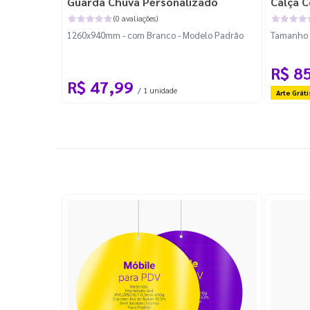
Guarda Chuva Personalizado
Calça C
(0 avaliações)
1260x940mm - com Branco - Modelo Padrão
Tamanho P
R$ 8
R$ 47,99
/ 1 unidade
Arte Gráti