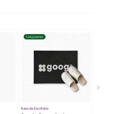
Lançamento
Lançame
Itens de Escritório
Cartela de 