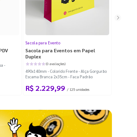
Sacola para Evento
Folheto
 PDV
Sacola para Eventos em Papel
Folheto 
Duplex
(0 avaliações)
a -
100x140mm -
490x140mm - Colorido Frente - Alça Gorgurão
Escama Branca 2x35cm - Faca Padrão
R$ 2.229,99
R$ 99
/ 125 unidades