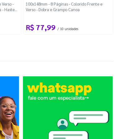
Localiza
 Verso -
100x148mm - 8 Páginas - Colorido Frente e
a - Haste
Verso - Dobra e Grampo Canoa
88x48mm - Co
R$ 77,99
R$ 88
/ 10 unidades