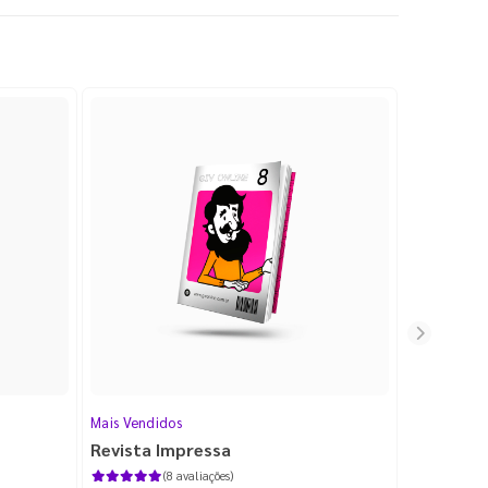
Mais Vendidos
Cartão de V
Revista Impressa
Cartão d
com Lami
(8 avaliações)