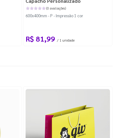
Capacho Personalizado
Adesivo 
(0 avaliações)
600x400mm - P - Impressão 1 cor
204x184mm -
Corte Perso
R$ 81,99
R$ 10
/ 1 unidade