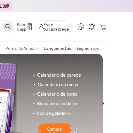
10
Baixe
Entre
o app
ou cadastre-se
Ponto de Venda
Lançamentos
Segmentos
Next