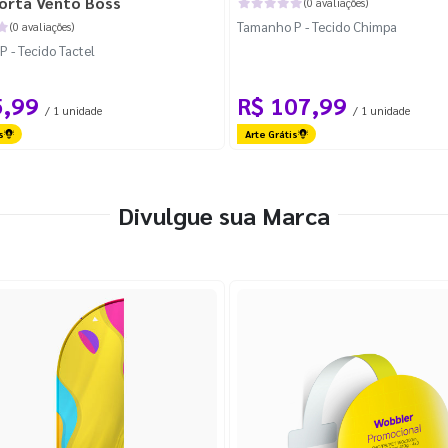
orta Vento Boss
(0 avaliações)
Tamanho P - Tecido Chimpa
(0 avaliações)
 - Tecido Tactel
5,99
R$ 107,99
/ 1 unidade
/ 1 unidade
s
Arte Grátis
Divulgue sua Marca