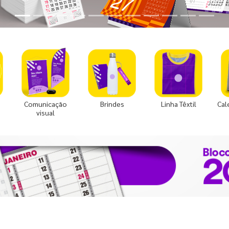
Comunicação
Brindes
Linha Têxtil
Cal
visual