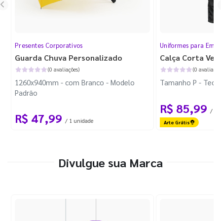
Presentes Corporativos
Uniformes para Empr
Guarda Chuva Personalizado
Calça Corta Ven
(0 avaliações)
(0 avaliaçõe
1260x940mm - com Branco - Modelo
Tamanho P - Tecid
Padrão
R$ 85,99
/ 1 
R$ 47,99
/ 1 unidade
Arte Grátis
Divulgue sua Marca