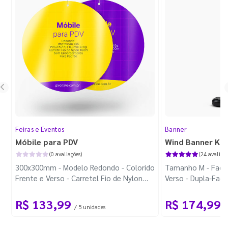
Feiras e Eventos
Banner
Móbile para PDV
Wind Banner Ki
(0 avaliações)
(24 avaliaçõ
300x300mm - Modelo Redondo - Colorido
Tamanho M - Faca 
Frente e Verso - Carretel Fio de Nylon
Verso - Dupla-Fac
com 100m - Faca Padrão
Plástica - Haste 
R$ 133,99
R$ 174,99
/ 5 unidades
/