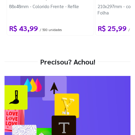
88x48mm - Colorido Frente - Refile
210x297mm - com 
Folha
R$ 43,99
R$ 25,99
/ 500 unidades
/ 1 
Precisou? Achou!