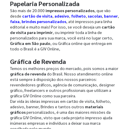
Papelaria Personalizada
São mais de 20.000
impressos personalizados
, que vão
desde
cartão de visita
,
adesivo
,
folheto
,
sacolas
,
banner
,
faixa
,
brindes personalizados
, até impressos para linha
editorial e muito mais! Por isso, se você deseja um
cartão
de visita para imprimir
, ou imprimir toda a linha de
personalizados para sua marca, você está no lugar certo,
Gráfica em São paulo
, ou Gráfica online que entrega em
todo o Brasil é a GIV Online,
Gráfica de Revenda
Temos os melhores preços do mercado, pois somos a maior
gráfica de revenda
do Brasil. Nosso atendimento online
está sempre à disposição dos nossos parceiros:
revendedores gráficos, agência de comunicação, designer
gráfico, freelancers e outros profissionais que utilizam a
gráfica GIV Online como sua parceira.
Dar vida às ideias impressas em cartão de visita, folheto,
adesivo, banner, Brindes e tantos outros
materiais
gráficos
personalizados, é uma das maiores missões da
gráfica GIV Online, visto que cada projeto impresso ajuda
inúmeras empresas e indivíduos a deixar sua marca
espalhada pelo mundo.