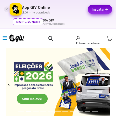
App GIV Online
Instalar
10 mil+ downloads
5% OFF
APPGIVONLINE
*verifique condições
Entre
ou cadastre-se
Previous
Next