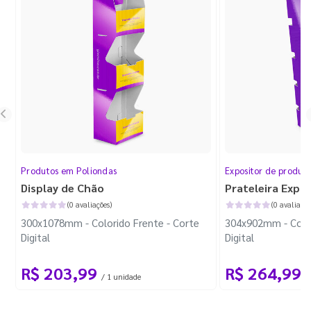
Produtos em Poliondas
Expositor de produt
Display de Chão
Prateleira Expo
(0 avaliações)
(0 avaliaçõe
300x1078mm - Colorido Frente - Corte
304x902mm - Color
Digital
Digital
R$ 203,99
R$ 264,99
/ 1 unidade
/