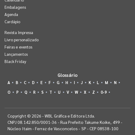
Embalagens
Agenda
Cardápio
Revista Impressa
Livro personalizado
Feiras e eventos
Lançamentos
Black Friday
Glossário
A
B
C
D
E
F
G
H
I
J
K
L
M
N
O
P
Q
R
S
T
U
V
W
X
Z
0-9
Copyright © 2026 - WBL Gráfica e Editora Ltda.
CNPJ 08.142.850/0001-36 - Rua Prefeito Takume Koike, 499 -
Núcleo Itaim - Ferraz de Vasconcelos - SP - CEP 08538-100