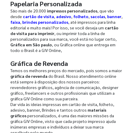
Papelaria Personalizada
São mais de 20.000
impressos personalizados
, que vão
desde
cartão de visita
,
adesivo
,
folheto
,
sacolas
,
banner
,
faixa
,
brindes personalizados
, até impressos para linha
editorial e muito mais! Por isso, se você deseja um
cartão
de visita para imprimir
, ou imprimir toda a linha de
personalizados para sua marca, você está no lugar certo,
Gráfica em São paulo
, ou Gráfica online que entrega em
todo o Brasil é a GIV Online,
Gráfica de Revenda
Temos os melhores preços do mercado, pois somos a maior
gráfica de revenda
do Brasil. Nosso atendimento online
está sempre à disposição dos nossos parceiros:
revendedores gráficos, agência de comunicação, designer
gráfico, freelancers e outros profissionais que utilizam a
gráfica GIV Online como sua parceira.
Dar vida às ideias impressas em cartão de visita, folheto,
adesivo, banner, Brindes e tantos outros
materiais
gráficos
personalizados, é uma das maiores missões da
gráfica GIV Online, visto que cada projeto impresso ajuda
inúmeras empresas e indivíduos a deixar sua marca
espalhada pelo mundo.