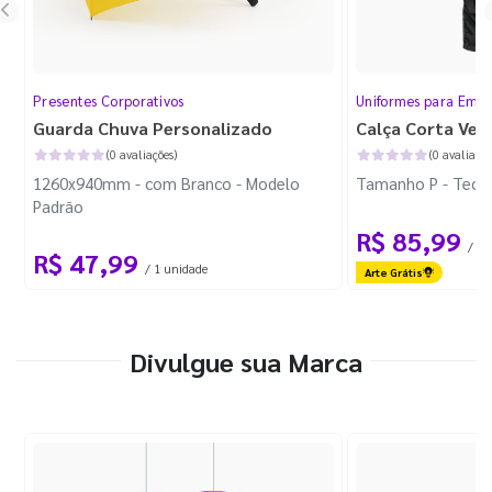
Presentes Corporativos
Uniformes para Empr
Guarda Chuva Personalizado
Calça Corta Ven
(0 avaliações)
(0 avaliaçõe
1260x940mm - com Branco - Modelo
Tamanho P - Tecid
Padrão
R$ 85,99
/ 1 
R$ 47,99
/ 1 unidade
Arte Grátis
Divulgue sua Marca