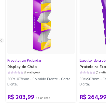
Produtos em Poliondas
Expositor de produt
Display de Chão
Prateleira Expo
(0 avaliações)
(0 avaliaçõe
300x1078mm - Colorido Frente - Corte
304x902mm - Color
Digital
Digital
R$ 203,99
R$ 264,99
/ 1 unidade
/