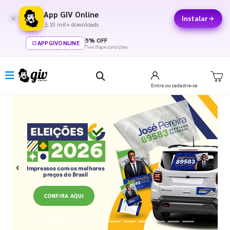
App GIV Online
Instalar
10 mil+ downloads
5% OFF
APPGIVONLINE
*verifique condições
Entre
ou cadastre-se
Previous
Next