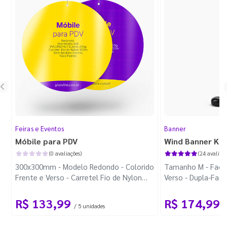
Feiras e Eventos
Banner
Móbile para PDV
Wind Banner Ki
(0 avaliações)
(24 avaliaçõ
300x300mm - Modelo Redondo - Colorido
Tamanho M - Faca 
Frente e Verso - Carretel Fio de Nylon
Verso - Dupla-Fac
com 100m - Faca Padrão
Plástica - Haste 
R$ 133,99
R$ 174,99
/ 5 unidades
/