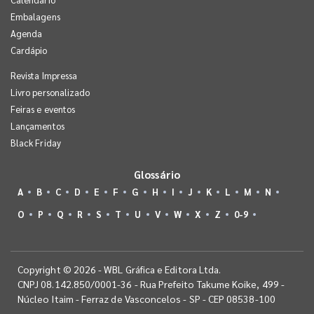
Embalagens
Agenda
Cardápio
Revista Impressa
Livro personalizado
Feiras e eventos
Lançamentos
Black Friday
Glossário
A
B
C
D
E
F
G
H
I
J
K
L
M
N
O
P
Q
R
S
T
U
V
W
X
Z
0-9
Copyright © 2026 - WBL Gráfica e Editora Ltda.
CNPJ 08.142.850/0001-36 - Rua Prefeito Takume Koike, 499 -
Núcleo Itaim - Ferraz de Vasconcelos - SP - CEP 08538-100