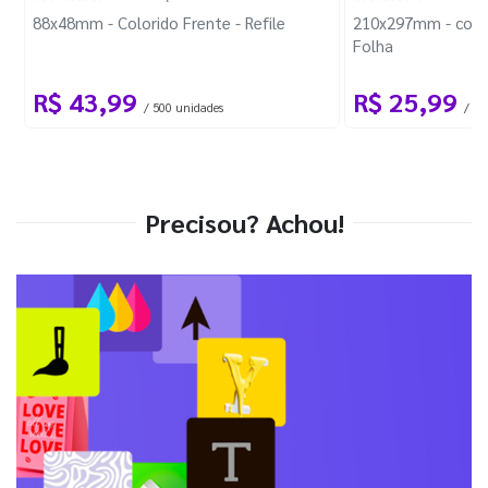
88x48mm - Colorido Frente - Refile
210x297mm - com 
Folha
R$ 43,99
R$ 25,99
/ 500 unidades
/ 1 
Precisou? Achou!