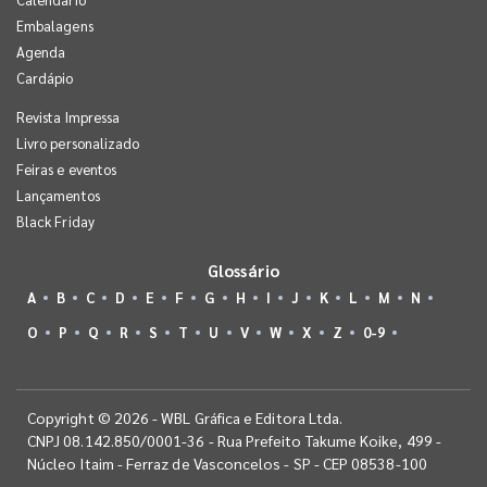
Embalagens
Agenda
Cardápio
Revista Impressa
Livro personalizado
Feiras e eventos
Lançamentos
Black Friday
Glossário
A
B
C
D
E
F
G
H
I
J
K
L
M
N
O
P
Q
R
S
T
U
V
W
X
Z
0-9
Copyright © 2026 - WBL Gráfica e Editora Ltda.
CNPJ 08.142.850/0001-36 - Rua Prefeito Takume Koike, 499 -
Núcleo Itaim - Ferraz de Vasconcelos - SP - CEP 08538-100