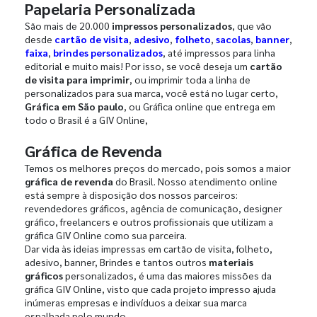
Papelaria Personalizada
São mais de 20.000
impressos personalizados
, que vão
desde
cartão de visita
,
adesivo
,
folheto
,
sacolas
,
banner
,
faixa
,
brindes personalizados
, até impressos para linha
editorial e muito mais! Por isso, se você deseja um
cartão
de visita para imprimir
, ou imprimir toda a linha de
personalizados para sua marca, você está no lugar certo,
Gráfica em São paulo
, ou Gráfica online que entrega em
todo o Brasil é a GIV Online,
Gráfica de Revenda
Temos os melhores preços do mercado, pois somos a maior
gráfica de revenda
do Brasil. Nosso atendimento online
está sempre à disposição dos nossos parceiros:
revendedores gráficos, agência de comunicação, designer
gráfico, freelancers e outros profissionais que utilizam a
gráfica GIV Online como sua parceira.
Dar vida às ideias impressas em cartão de visita, folheto,
adesivo, banner, Brindes e tantos outros
materiais
gráficos
personalizados, é uma das maiores missões da
gráfica GIV Online, visto que cada projeto impresso ajuda
inúmeras empresas e indivíduos a deixar sua marca
espalhada pelo mundo.