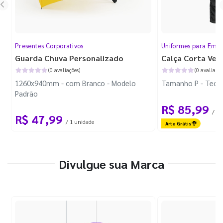
Presentes Corporativos
Uniformes para Empr
Guarda Chuva Personalizado
Calça Corta Ven
(0 avaliações)
(0 avaliaçõe
1260x940mm - com Branco - Modelo
Tamanho P - Tecid
Padrão
R$ 85,99
/ 1 
R$ 47,99
/ 1 unidade
Arte Grátis
Divulgue sua Marca