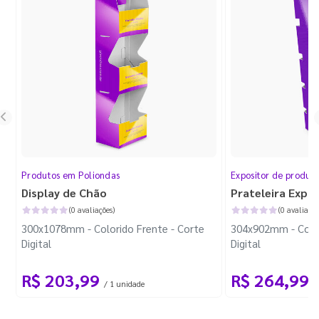
Produtos em Poliondas
Expositor de produt
Display de Chão
Prateleira Expo
(0 avaliações)
(0 avaliaçõe
300x1078mm - Colorido Frente - Corte
304x902mm - Color
Digital
Digital
R$ 203,99
R$ 264,99
/ 1 unidade
/