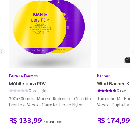
Feiras e Eventos
Banner
Móbile para PDV
Wind Banner Ki
(0 avaliações)
(24 avaliaçõ
300x300mm - Modelo Redondo - Colorido
Tamanho M - Faca 
Frente e Verso - Carretel Fio de Nylon
Verso - Dupla-Fac
com 100m - Faca Padrão
Plástica - Haste 
R$ 133,99
R$ 174,99
/ 5 unidades
/