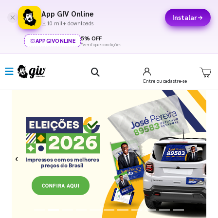
App GIV Online
Instalar
10 mil+ downloads
5% OFF
APPGIVONLINE
*verifique condições
Entre
ou cadastre-se
Previous
Next