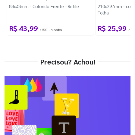
88x48mm - Colorido Frente - Refile
210x297mm - com 
Folha
R$ 43,99
R$ 25,99
/ 500 unidades
/ 1 
Precisou? Achou!