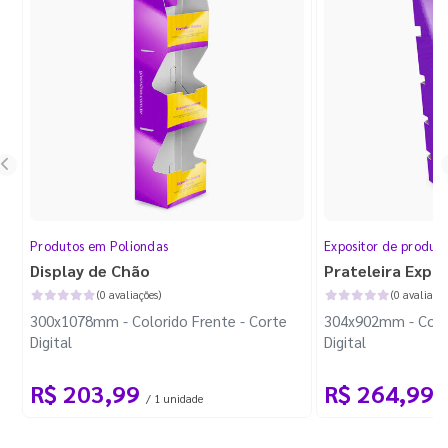
Produtos em Poliondas
Expositor de produt
Display de Chão
Prateleira Expo
(0 avaliações)
(0 avaliaçõe
300x1078mm - Colorido Frente - Corte
304x902mm - Color
Digital
Digital
R$ 203,99
R$ 264,99
/ 1 unidade
/