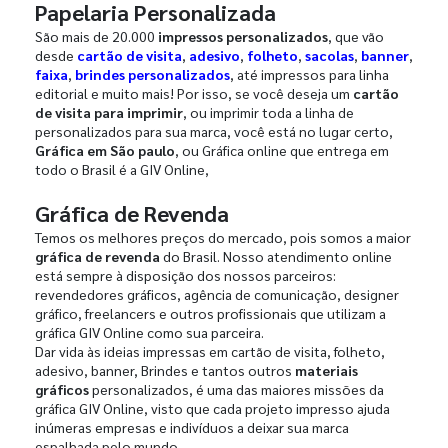
Papelaria Personalizada
São mais de 20.000
impressos personalizados
, que vão
desde
cartão de visita
,
adesivo
,
folheto
,
sacolas
,
banner
,
faixa
,
brindes personalizados
, até impressos para linha
editorial e muito mais! Por isso, se você deseja um
cartão
de visita para imprimir
, ou imprimir toda a linha de
personalizados para sua marca, você está no lugar certo,
Gráfica em São paulo
, ou Gráfica online que entrega em
todo o Brasil é a GIV Online,
Gráfica de Revenda
Temos os melhores preços do mercado, pois somos a maior
gráfica de revenda
do Brasil. Nosso atendimento online
está sempre à disposição dos nossos parceiros:
revendedores gráficos, agência de comunicação, designer
gráfico, freelancers e outros profissionais que utilizam a
gráfica GIV Online como sua parceira.
Dar vida às ideias impressas em cartão de visita, folheto,
adesivo, banner, Brindes e tantos outros
materiais
gráficos
personalizados, é uma das maiores missões da
gráfica GIV Online, visto que cada projeto impresso ajuda
inúmeras empresas e indivíduos a deixar sua marca
espalhada pelo mundo.