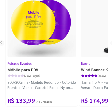
Feiras e Eventos
Banner
Móbile para PDV
Wind Banner Ki
(0 avaliações)
(24 avaliaçõ
300x300mm - Modelo Redondo - Colorido
Tamanho M - Faca 
Frente e Verso - Carretel Fio de Nylon
Verso - Dupla-Fac
com 100m - Faca Padrão
Plástica - Haste 
R$ 133,99
R$ 174,99
/ 5 unidades
/