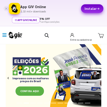
App GIV Online
Instalar
10 mil+ downloads
5% OFF
APPGIVONLINE
*verifique condições
Entre
ou cadastre-se
Previous
Next