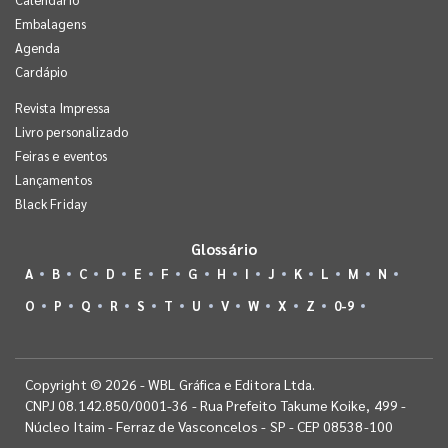
Embalagens
Agenda
Cardápio
Revista Impressa
Livro personalizado
Feiras e eventos
Lançamentos
Black Friday
Glossário
A
B
C
D
E
F
G
H
I
J
K
L
M
N
O
P
Q
R
S
T
U
V
W
X
Z
0-9
Copyright © 2026 - WBL Gráfica e Editora Ltda.
CNPJ 08.142.850/0001-36 - Rua Prefeito Takume Koike, 499 -
Núcleo Itaim - Ferraz de Vasconcelos - SP - CEP 08538-100