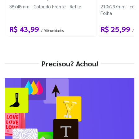
88x48mm - Colorido Frente - Refile
210x297mm - com 
Folha
R$ 43,99
R$ 25,99
/ 500 unidades
/ 1 
Precisou? Achou!