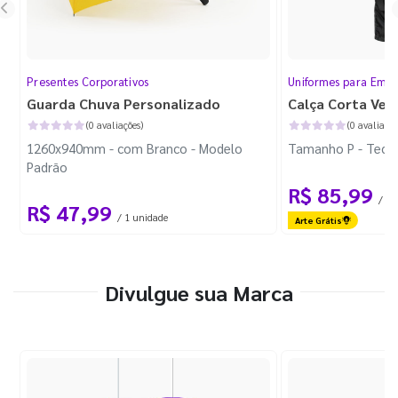
Presentes Corporativos
Uniformes para Empr
Guarda Chuva Personalizado
Calça Corta Ven
(0 avaliações)
(0 avaliaçõe
1260x940mm - com Branco - Modelo
Tamanho P - Tecid
Padrão
R$ 85,99
/ 1 
R$ 47,99
/ 1 unidade
Arte Grátis
Divulgue sua Marca