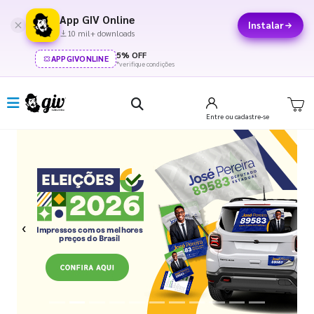
App GIV Online
Instalar
10 mil+ downloads
5% OFF
APPGIVONLINE
*verifique condições
Entre
ou cadastre-se
Previous
Next