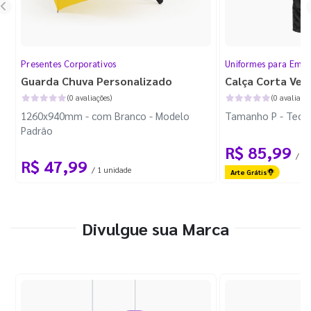
Presentes Corporativos
Uniformes para Empr
Guarda Chuva Personalizado
Calça Corta Ven
(0 avaliações)
(0 avaliaçõe
1260x940mm - com Branco - Modelo
Tamanho P - Tecid
Padrão
R$ 85,99
/ 1 
R$ 47,99
/ 1 unidade
Arte Grátis
Divulgue sua Marca