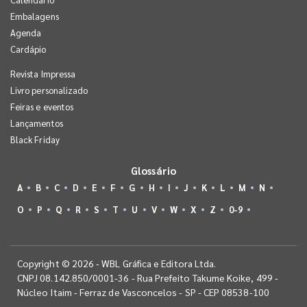
Embalagens
Agenda
Cardápio
Revista Impressa
Livro personalizado
Feiras e eventos
Lançamentos
Black Friday
Glossário
A
B
C
D
E
F
G
H
I
J
K
L
M
N
O
P
Q
R
S
T
U
V
W
X
Z
0-9
Copyright © 2026 - WBL Gráfica e Editora Ltda.
CNPJ 08.142.850/0001-36 - Rua Prefeito Takume Koike, 499 -
Núcleo Itaim - Ferraz de Vasconcelos - SP - CEP 08538-100