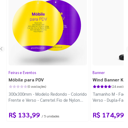
Feiras e Eventos
Banner
Móbile para PDV
Wind Banner Ki
(0 avaliações)
(24 avaliaçõ
300x300mm - Modelo Redondo - Colorido
Tamanho M - Faca 
Frente e Verso - Carretel Fio de Nylon
Verso - Dupla-Fac
com 100m - Faca Padrão
Plástica - Haste 
R$ 133,99
R$ 174,99
/ 5 unidades
/