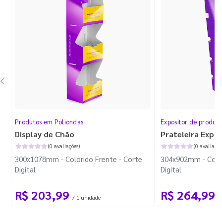
Produtos em Poliondas
Expositor de produt
Display de Chão
Prateleira Expo
(0 avaliações)
(0 avaliaçõe
300x1078mm - Colorido Frente - Corte
304x902mm - Color
Digital
Digital
R$ 203,99
R$ 264,99
/ 1 unidade
/