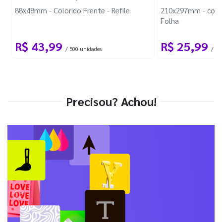
88x48mm - Colorido Frente - Refile
210x297mm - com 
Folha
R$ 43,99
R$ 25,99
/ 500 unidades
/ 1 
Precisou? Achou!