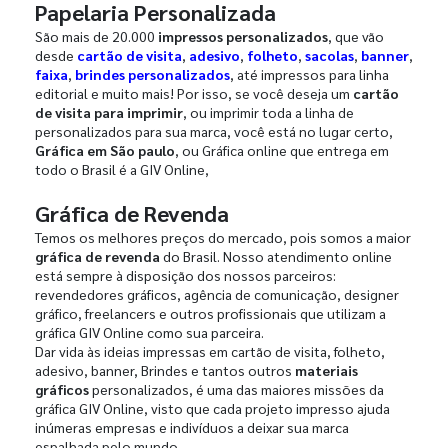
Papelaria Personalizada
São mais de 20.000
impressos personalizados
, que vão
desde
cartão de visita
,
adesivo
,
folheto
,
sacolas
,
banner
,
faixa
,
brindes personalizados
, até impressos para linha
editorial e muito mais! Por isso, se você deseja um
cartão
de visita para imprimir
, ou imprimir toda a linha de
personalizados para sua marca, você está no lugar certo,
Gráfica em São paulo
, ou Gráfica online que entrega em
todo o Brasil é a GIV Online,
Gráfica de Revenda
Temos os melhores preços do mercado, pois somos a maior
gráfica de revenda
do Brasil. Nosso atendimento online
está sempre à disposição dos nossos parceiros:
revendedores gráficos, agência de comunicação, designer
gráfico, freelancers e outros profissionais que utilizam a
gráfica GIV Online como sua parceira.
Dar vida às ideias impressas em cartão de visita, folheto,
adesivo, banner, Brindes e tantos outros
materiais
gráficos
personalizados, é uma das maiores missões da
gráfica GIV Online, visto que cada projeto impresso ajuda
inúmeras empresas e indivíduos a deixar sua marca
espalhada pelo mundo.