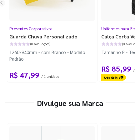
Presentes Corporativos
Uniformes para Empr
Guarda Chuva Personalizado
Calça Corta Ven
(0 avaliações)
(0 avaliaçõe
1260x940mm - com Branco - Modelo
Tamanho P - Tecid
Padrão
R$ 85,99
/ 1 
R$ 47,99
/ 1 unidade
Arte Grátis
Divulgue sua Marca