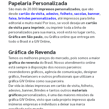
Papelaria Personalizada
São mais de 20.000
impressos personalizados
, que vão
desde
cartão de visita
,
adesivo
,
folheto
,
sacolas
,
banner
,
faixa
,
brindes personalizados
, até impressos para linha
editorial e muito mais! Por isso, se você deseja um
cartão
de visita para imprimir
, ou imprimir toda a linha de
personalizados para sua marca, você está no lugar certo,
Gráfica em São paulo
, ou Gráfica online que entrega em
todo o Brasil é a GIV Online,
Gráfica de Revenda
Temos os melhores preços do mercado, pois somos a maior
gráfica de revenda
do Brasil. Nosso atendimento online
está sempre à disposição dos nossos parceiros:
revendedores gráficos, agência de comunicação, designer
gráfico, freelancers e outros profissionais que utilizam a
gráfica GIV Online como sua parceira.
Dar vida às ideias impressas em cartão de visita, folheto,
adesivo, banner, Brindes e tantos outros
materiais
gráficos
personalizados, é uma das maiores missões da
gráfica GIV Online, visto que cada projeto impresso ajuda
inúmeras empresas e indivíduos a deixar sua marca
espalhada pelo mundo.