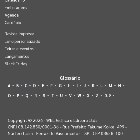
Embalagens
Agenda
Cardápio
Revista Impressa
Livro personalizado
Feiras e eventos
Lançamentos
Black Friday
Glossário
A
B
C
D
E
F
G
H
I
J
K
L
M
N
O
P
Q
R
S
T
U
V
W
X
Z
0-9
Copyright © 2026 - WBL Gráfica e Editora Ltda.
CNPJ 08.142.850/0001-36 - Rua Prefeito Takume Koike, 499 -
Núcleo Itaim - Ferraz de Vasconcelos - SP - CEP 08538-100