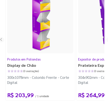
Produtos em Poliondas
Expositor de produt
Display de Chão
Prateleira Expo
(0 avaliações)
(0 avaliaçõe
300x1078mm - Colorido Frente - Corte
304x902mm - Color
Digital
Digital
R$ 203,99
R$ 264,99
/ 1 unidade
/