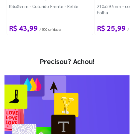
88x48mm - Colorido Frente - Refile
210x297mm - com 
Folha
R$ 43,99
R$ 25,99
/ 500 unidades
/ 1 
Precisou? Achou!