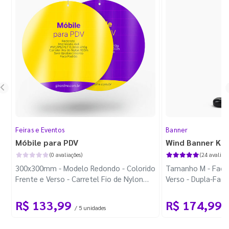
Feiras e Eventos
Banner
Móbile para PDV
Wind Banner Ki
(0 avaliações)
(24 avaliaçõ
300x300mm - Modelo Redondo - Colorido
Tamanho M - Faca 
Frente e Verso - Carretel Fio de Nylon
Verso - Dupla-Fac
com 100m - Faca Padrão
Plástica - Haste 
R$ 133,99
R$ 174,99
/ 5 unidades
/