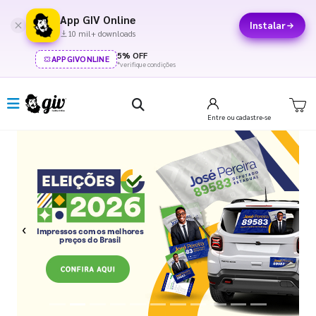
App GIV Online
Instalar
10 mil+ downloads
5% OFF
APPGIVONLINE
*verifique condições
Entre
ou cadastre-se
Previous
Next