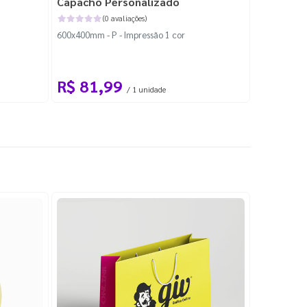
Capacho Personalizado
Adesivo 
(0 avaliações)
600x400mm - P - Impressão 1 cor
204x184mm -
Corte Perso
R$ 81,99
R$ 10
/ 1 unidade