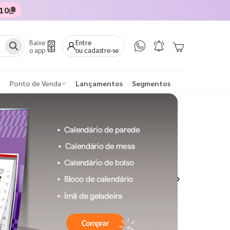
10
Baixe
Entre
o app
ou cadastre-se
Ponto de Venda
Lançamentos
Segmentos
Next