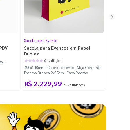
Sacola para Evento
Folheto
 PDV
Sacola para Eventos em Papel
Folheto 
Duplex
(0 avaliações)
a -
100x140mm -
490x140mm - Colorido Frente - Alça Gorgurão
Escama Branca 2x35cm - Faca Padrão
R$ 2.229,99
R$ 99
/ 125 unidades