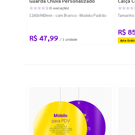
Guarda Chuva Personalizado
Calça C
(0 avaliações)
1260x940mm - com Branco - Modelo Padrão
Tamanho P
R$ 8
R$ 47,99
/ 1 unidade
Arte Gráti