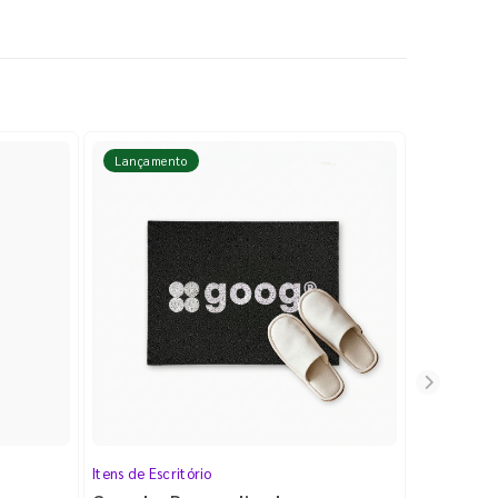
Lançamento
Lançame
Itens de Escritório
Cartela de 