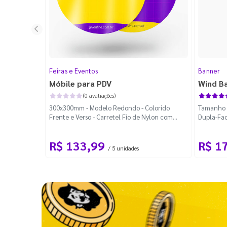
Feiras e Eventos
Banner
Móbile para PDV
Wind B
(0 avaliações)
300x300mm - Modelo Redondo - Colorido
Tamanho M
Frente e Verso - Carretel Fio de Nylon com
Dupla-Fac
100m - Faca Padrão
Desmontá
R$ 133,99
R$ 1
/ 5 unidades