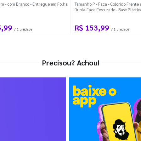
m - com Branco - Entregue em Folha
Tamanho P - Faca - Colorido Frente e
Dupla-Face Costurado - Base Plástic
Desmontável Curva
5,99
R$ 153,99
/ 1 unidade
/ 1 unidade
Precisou? Achou!