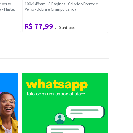
Localiza
 Verso -
100x148mm - 8 Páginas - Colorido Frente e
a - Haste
Verso - Dobra e Grampo Canoa
88x48mm - Co
R$ 77,99
R$ 88
/ 10 unidades