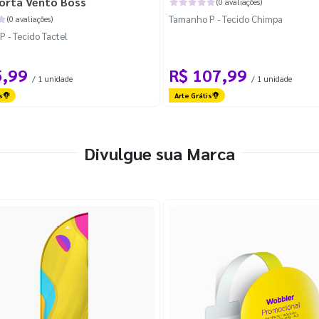
orta Vento Boss
(0 avaliações)
Tamanho P - Tecido Chimpa
(0 avaliações)
 - Tecido Tactel
5,99
R$ 107,99
/ 1 unidade
/ 1 unidade
s
Arte Grátis
Divulgue sua Marca