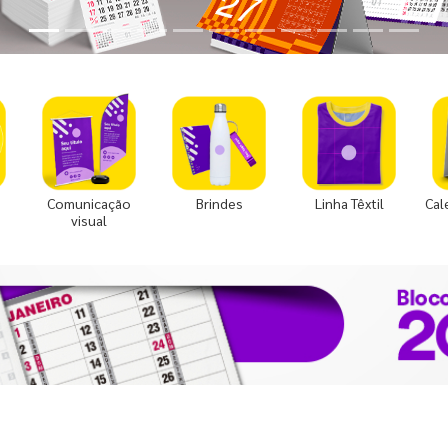
Comunicação
Brindes
Linha Têxtil
Cal
visual