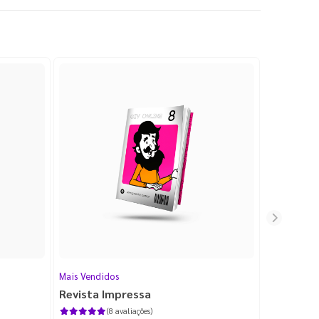
Mais Vendidos
Cartão de V
Revista Impressa
Cartão d
com Lami
(8 avaliações)