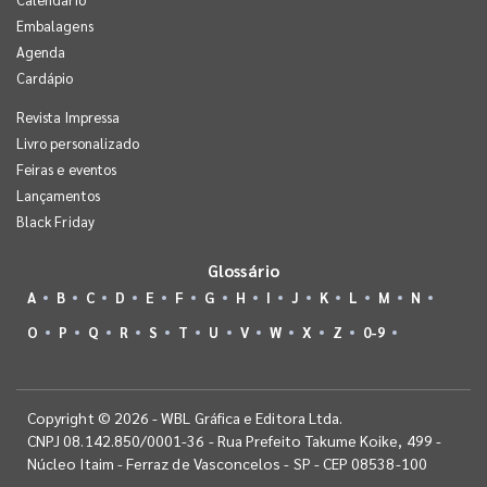
Embalagens
Agenda
Cardápio
Revista Impressa
Livro personalizado
Feiras e eventos
Lançamentos
Black Friday
Glossário
A
B
C
D
E
F
G
H
I
J
K
L
M
N
O
P
Q
R
S
T
U
V
W
X
Z
0-9
Copyright © 2026 - WBL Gráfica e Editora Ltda.
CNPJ 08.142.850/0001-36 - Rua Prefeito Takume Koike, 499 -
Núcleo Itaim - Ferraz de Vasconcelos - SP - CEP 08538-100