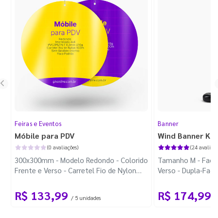
Feiras e Eventos
Banner
Móbile para PDV
Wind Banner Ki
(0 avaliações)
(24 avaliaçõ
300x300mm - Modelo Redondo - Colorido
Tamanho M - Faca 
Frente e Verso - Carretel Fio de Nylon
Verso - Dupla-Fac
com 100m - Faca Padrão
Plástica - Haste 
R$ 133,99
R$ 174,99
/ 5 unidades
/