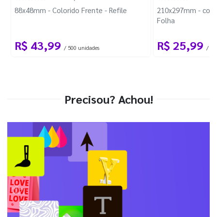
88x48mm - Colorido Frente - Refile
210x297mm - com 
Folha
R$ 43,99
R$ 25,99
/ 500 unidades
/ 1 
Precisou? Achou!