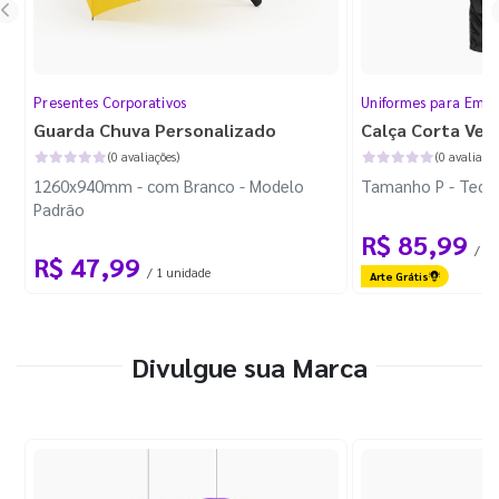
Presentes Corporativos
Uniformes para Empr
Guarda Chuva Personalizado
Calça Corta Ven
(0 avaliações)
(0 avaliaçõe
1260x940mm - com Branco - Modelo
Tamanho P - Tecid
Padrão
R$ 85,99
/ 1 
R$ 47,99
/ 1 unidade
Arte Grátis
Divulgue sua Marca