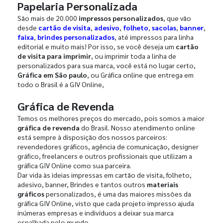
Papelaria Personalizada
São mais de 20.000
impressos personalizados
, que vão
desde
cartão de visita
,
adesivo
,
folheto
,
sacolas
,
banner
,
faixa
,
brindes personalizados
, até impressos para linha
editorial e muito mais! Por isso, se você deseja um
cartão
de visita para imprimir
, ou imprimir toda a linha de
personalizados para sua marca, você está no lugar certo,
Gráfica em São paulo
, ou Gráfica online que entrega em
todo o Brasil é a GIV Online,
Gráfica de Revenda
Temos os melhores preços do mercado, pois somos a maior
gráfica de revenda
do Brasil. Nosso atendimento online
está sempre à disposição dos nossos parceiros:
revendedores gráficos, agência de comunicação, designer
gráfico, freelancers e outros profissionais que utilizam a
gráfica GIV Online como sua parceira.
Dar vida às ideias impressas em cartão de visita, folheto,
adesivo, banner, Brindes e tantos outros
materiais
gráficos
personalizados, é uma das maiores missões da
gráfica GIV Online, visto que cada projeto impresso ajuda
inúmeras empresas e indivíduos a deixar sua marca
espalhada pelo mundo.