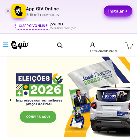
App GIV Online
Instalar
10 mil+ downloads
5% OFF
APPGIVONLINE
*verifique condições
Entre
ou cadastre-se
Previous
Next