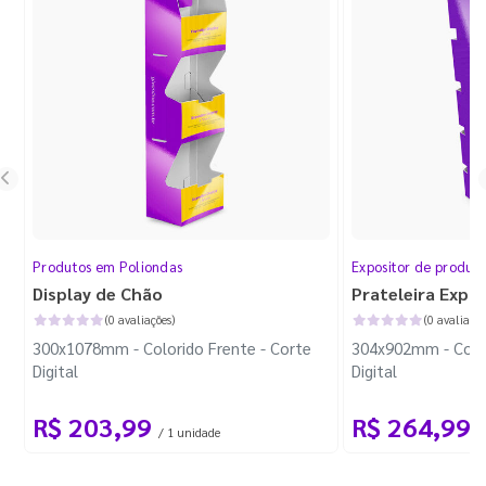
Produtos em Poliondas
Expositor de produt
Display de Chão
Prateleira Expo
(0 avaliações)
(0 avaliaçõe
300x1078mm - Colorido Frente - Corte
304x902mm - Color
Digital
Digital
R$ 203,99
R$ 264,99
/ 1 unidade
/