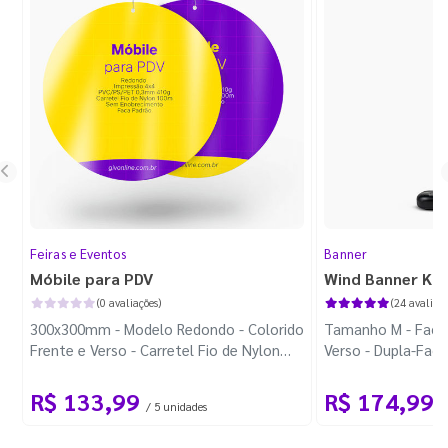
Feiras e Eventos
Banner
Móbile para PDV
Wind Banner Ki
(0 avaliações)
(24 avaliaçõ
300x300mm - Modelo Redondo - Colorido
Tamanho M - Faca 
Frente e Verso - Carretel Fio de Nylon
Verso - Dupla-Fac
com 100m - Faca Padrão
Plástica - Haste 
R$ 133,99
R$ 174,99
/ 5 unidades
/