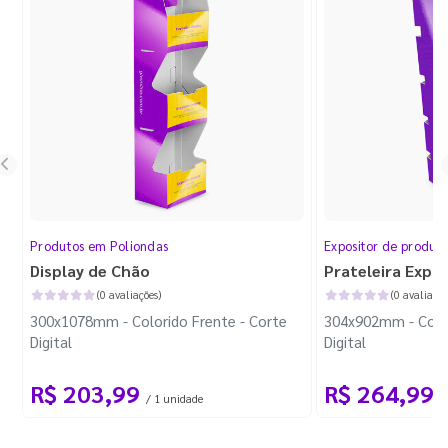
Produtos em Poliondas
Expositor de produt
Display de Chão
Prateleira Expo
(0 avaliações)
(0 avaliaçõe
300x1078mm - Colorido Frente - Corte
304x902mm - Color
Digital
Digital
R$ 203,99
R$ 264,99
/ 1 unidade
/