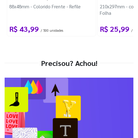
88x48mm - Colorido Frente - Refile
210x297mm - com 
Folha
R$ 43,99
R$ 25,99
/ 500 unidades
/ 1 
Precisou? Achou!