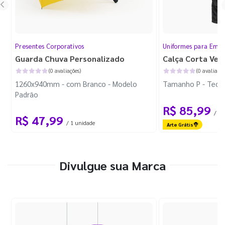
Presentes Corporativos
Uniformes para Empr
Guarda Chuva Personalizado
Calça Corta Ven
(0 avaliações)
(0 avaliaçõe
1260x940mm - com Branco - Modelo
Tamanho P - Tecid
Padrão
R$ 85,99
/ 1 
R$ 47,99
/ 1 unidade
Arte Grátis
Divulgue sua Marca