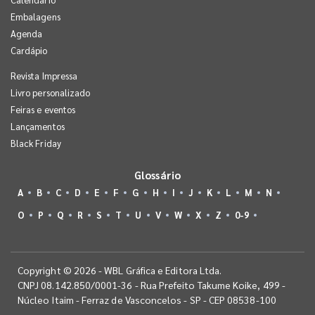
Embalagens
Agenda
Cardápio
Revista Impressa
Livro personalizado
Feiras e eventos
Lançamentos
Black Friday
Glossário
A
B
C
D
E
F
G
H
I
J
K
L
M
N
O
P
Q
R
S
T
U
V
W
X
Z
0-9
Copyright © 2026 - WBL Gráfica e Editora Ltda.
CNPJ 08.142.850/0001-36 - Rua Prefeito Takume Koike, 499 -
Núcleo Itaim - Ferraz de Vasconcelos - SP - CEP 08538-100