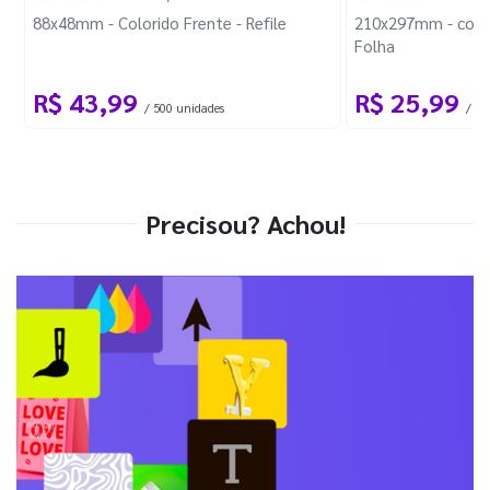
88x48mm - Colorido Frente - Refile
210x297mm - com 
Folha
R$ 43,99
R$ 25,99
/ 500 unidades
/ 1 
Precisou? Achou!