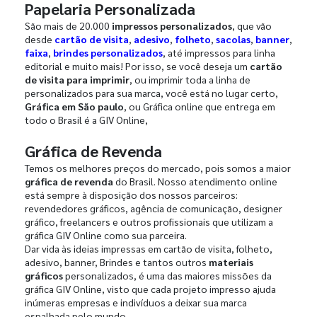
Papelaria Personalizada
São mais de 20.000
impressos personalizados
, que vão
desde
cartão de visita
,
adesivo
,
folheto
,
sacolas
,
banner
,
faixa
,
brindes personalizados
, até impressos para linha
editorial e muito mais! Por isso, se você deseja um
cartão
de visita para imprimir
, ou imprimir toda a linha de
personalizados para sua marca, você está no lugar certo,
Gráfica em São paulo
, ou Gráfica online que entrega em
todo o Brasil é a GIV Online,
Gráfica de Revenda
Temos os melhores preços do mercado, pois somos a maior
gráfica de revenda
do Brasil. Nosso atendimento online
está sempre à disposição dos nossos parceiros:
revendedores gráficos, agência de comunicação, designer
gráfico, freelancers e outros profissionais que utilizam a
gráfica GIV Online como sua parceira.
Dar vida às ideias impressas em cartão de visita, folheto,
adesivo, banner, Brindes e tantos outros
materiais
gráficos
personalizados, é uma das maiores missões da
gráfica GIV Online, visto que cada projeto impresso ajuda
inúmeras empresas e indivíduos a deixar sua marca
espalhada pelo mundo.