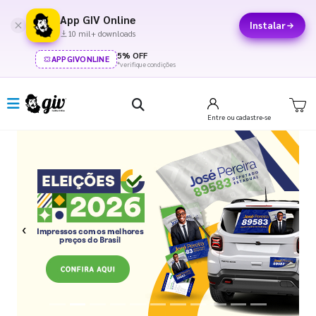
App GIV Online
Instalar
10 mil+ downloads
5% OFF
APPGIVONLINE
*verifique condições
Entre
ou cadastre-se
Previous
Next