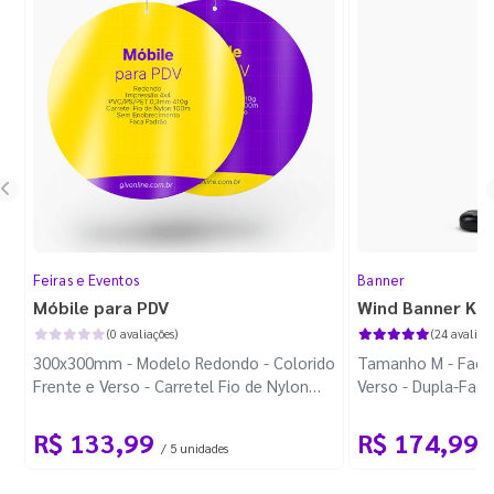
Feiras e Eventos
Banner
Móbile para PDV
Wind Banner Ki
(0 avaliações)
(24 avaliaçõ
300x300mm - Modelo Redondo - Colorido
Tamanho M - Faca 
Frente e Verso - Carretel Fio de Nylon
Verso - Dupla-Fac
com 100m - Faca Padrão
Plástica - Haste 
R$ 133,99
R$ 174,99
/ 5 unidades
/