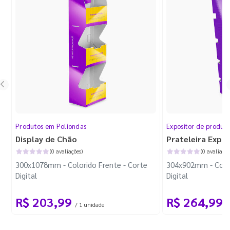
Produtos em Poliondas
Expositor de produt
Display de Chão
Prateleira Expo
(0 avaliações)
(0 avaliaçõe
300x1078mm - Colorido Frente - Corte
304x902mm - Color
Digital
Digital
R$ 203,99
R$ 264,99
/ 1 unidade
/