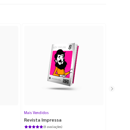
Mais Vendidos
Cartão de V
Revista Impressa
Cartão d
com Lami
(8 avaliações)