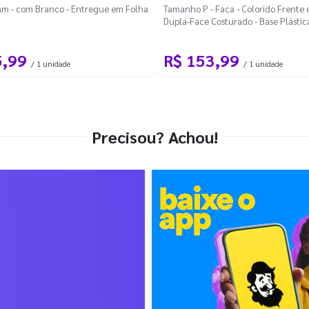
m - com Branco - Entregue em Folha
Tamanho P - Faca - Colorido Frente e
Dupla-Face Costurado - Base Plástic
Desmontável Curva
5,99
R$ 153,99
/ 1 unidade
/ 1 unidade
Precisou? Achou!