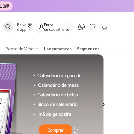
10
Baixe
Entre
o app
ou cadastre-se
Ponto de Venda
Lançamentos
Segmentos
Next