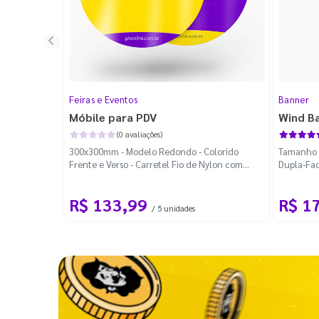
Feiras e Eventos
Banner
Móbile para PDV
Wind B
(0 avaliações)
300x300mm - Modelo Redondo - Colorido
Tamanho M
Frente e Verso - Carretel Fio de Nylon com
Dupla-Fac
100m - Faca Padrão
Desmontá
R$ 133,99
R$ 1
/ 5 unidades