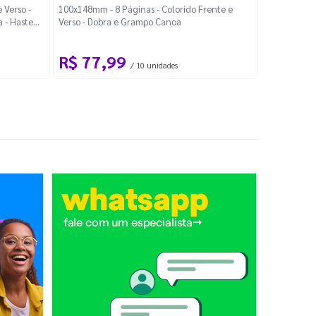
Localiza
 Verso -
100x148mm - 8 Páginas - Colorido Frente e
a - Haste
Verso - Dobra e Grampo Canoa
88x48mm - Co
R$ 77,99
R$ 88
/ 10 unidades