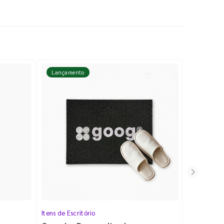
Lançamento
Lançame
Itens de Escritório
Cartela de 