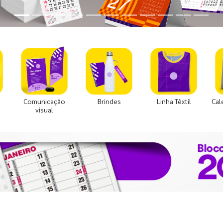
Comunicação
Brindes
Linha Têxtil
Cal
visual