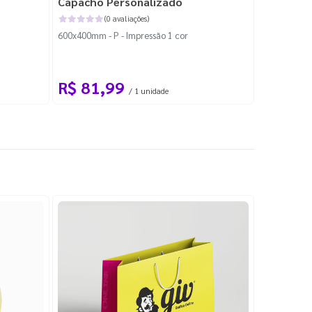
Capacho Personalizado
Adesivo 
(0 avaliações)
600x400mm - P - Impressão 1 cor
204x184mm -
Corte Perso
R$ 81,99
R$ 10
/ 1 unidade