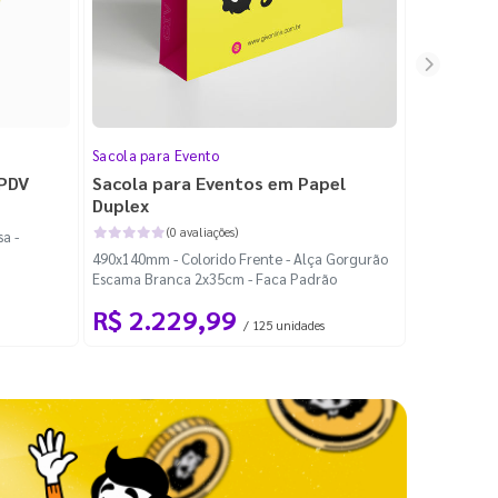
Sacola para Evento
Folheto
 PDV
Sacola para Eventos em Papel
Folheto 
Duplex
(0 avaliações)
a -
100x140mm -
490x140mm - Colorido Frente - Alça Gorgurão
Escama Branca 2x35cm - Faca Padrão
R$ 2.229,99
R$ 99
/ 125 unidades