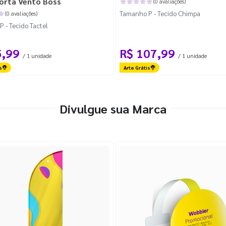
orta Vento Boss
(0 avaliações)
Tamanho P - Tecido Chimpa
(0 avaliações)
 - Tecido Tactel
5,99
R$ 107,99
/ 1 unidade
/ 1 unidade
s
Arte Grátis
Divulgue sua Marca