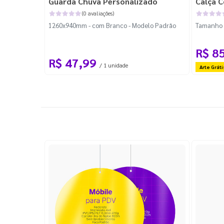
Guarda Chuva Personalizado
Calça C
(0 avaliações)
1260x940mm - com Branco - Modelo Padrão
Tamanho P
R$ 8
R$ 47,99
/ 1 unidade
Arte Gráti