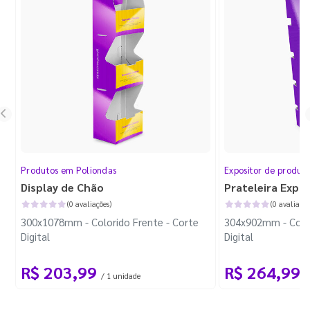
Produtos em Poliondas
Expositor de produt
Display de Chão
Prateleira Expo
(0 avaliações)
(0 avaliaçõe
300x1078mm - Colorido Frente - Corte
304x902mm - Color
Digital
Digital
R$ 203,99
R$ 264,99
/ 1 unidade
/