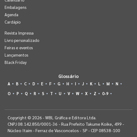
Embalagens
Agenda
Cardápio
Revista Impressa
Livro personalizado
Feiras e eventos
Lançamentos
Black Friday
Glossário
A
B
C
D
E
F
G
H
I
J
K
L
M
N
O
P
Q
R
S
T
U
V
W
X
Z
0-9
Copyright © 2026 - WBL Gráfica e Editora Ltda.
CNPJ 08.142.850/0001-36 - Rua Prefeito Takume Koike, 499 -
Núcleo Itaim - Ferraz de Vasconcelos - SP - CEP 08538-100