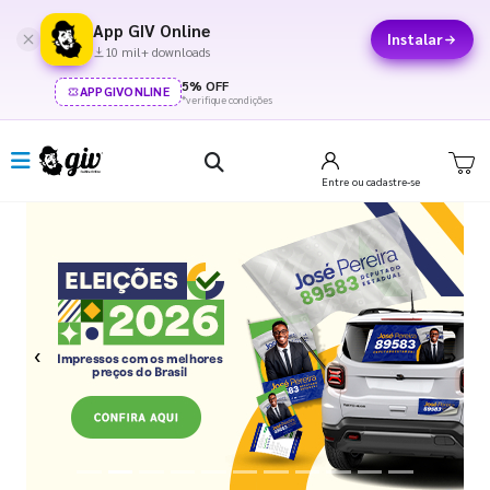
App GIV Online
Instalar
10 mil+ downloads
5% OFF
APPGIVONLINE
*verifique condições
Entre
ou cadastre-se
Previous
Next