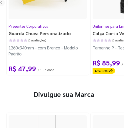
Presentes Corporativos
Uniformes para Empr
Guarda Chuva Personalizado
Calça Corta Ven
(0 avaliações)
(0 avaliaçõe
1260x940mm - com Branco - Modelo
Tamanho P - Tecid
Padrão
R$ 85,99
/ 1 
R$ 47,99
/ 1 unidade
Arte Grátis
Divulgue sua Marca