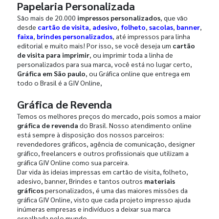
Papelaria Personalizada
São mais de 20.000
impressos personalizados
, que vão
desde
cartão de visita
,
adesivo
,
folheto
,
sacolas
,
banner
,
faixa
,
brindes personalizados
, até impressos para linha
editorial e muito mais! Por isso, se você deseja um
cartão
de visita para imprimir
, ou imprimir toda a linha de
personalizados para sua marca, você está no lugar certo,
Gráfica em São paulo
, ou Gráfica online que entrega em
todo o Brasil é a GIV Online,
Gráfica de Revenda
Temos os melhores preços do mercado, pois somos a maior
gráfica de revenda
do Brasil. Nosso atendimento online
está sempre à disposição dos nossos parceiros:
revendedores gráficos, agência de comunicação, designer
gráfico, freelancers e outros profissionais que utilizam a
gráfica GIV Online como sua parceira.
Dar vida às ideias impressas em cartão de visita, folheto,
adesivo, banner, Brindes e tantos outros
materiais
gráficos
personalizados, é uma das maiores missões da
gráfica GIV Online, visto que cada projeto impresso ajuda
inúmeras empresas e indivíduos a deixar sua marca
espalhada pelo mundo.