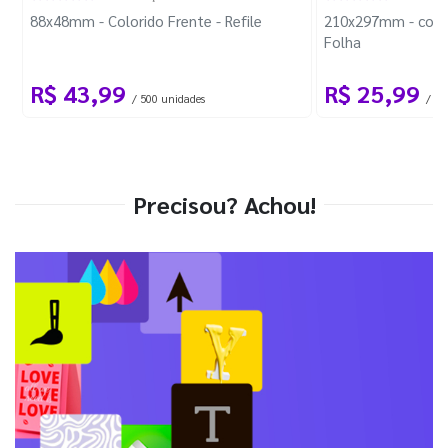
88x48mm - Colorido Frente - Refile
210x297mm - com 
Folha
R$ 43,99
R$ 25,99
/ 500 unidades
/ 1 
Precisou? Achou!