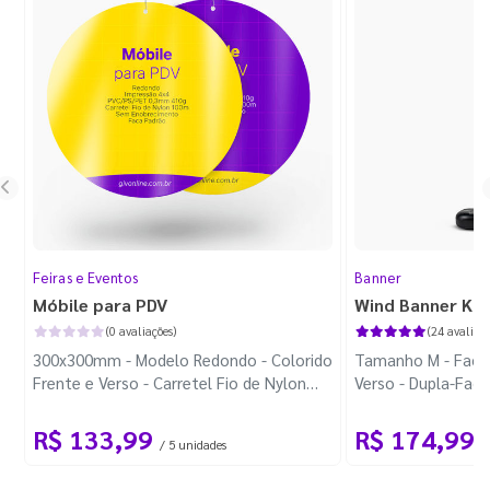
Feiras e Eventos
Banner
Móbile para PDV
Wind Banner Ki
(0 avaliações)
(24 avaliaçõ
300x300mm - Modelo Redondo - Colorido
Tamanho M - Faca 
Frente e Verso - Carretel Fio de Nylon
Verso - Dupla-Fac
com 100m - Faca Padrão
Plástica - Haste 
R$ 133,99
R$ 174,99
/ 5 unidades
/