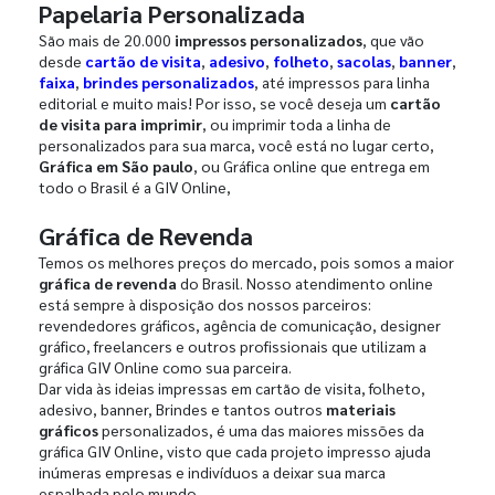
Papelaria Personalizada
São mais de 20.000
impressos personalizados
, que vão
desde
cartão de visita
,
adesivo
,
folheto
,
sacolas
,
banner
,
faixa
,
brindes personalizados
, até impressos para linha
editorial e muito mais! Por isso, se você deseja um
cartão
de visita para imprimir
, ou imprimir toda a linha de
personalizados para sua marca, você está no lugar certo,
Gráfica em São paulo
, ou Gráfica online que entrega em
todo o Brasil é a GIV Online,
Gráfica de Revenda
Temos os melhores preços do mercado, pois somos a maior
gráfica de revenda
do Brasil. Nosso atendimento online
está sempre à disposição dos nossos parceiros:
revendedores gráficos, agência de comunicação, designer
gráfico, freelancers e outros profissionais que utilizam a
gráfica GIV Online como sua parceira.
Dar vida às ideias impressas em cartão de visita, folheto,
adesivo, banner, Brindes e tantos outros
materiais
gráficos
personalizados, é uma das maiores missões da
gráfica GIV Online, visto que cada projeto impresso ajuda
inúmeras empresas e indivíduos a deixar sua marca
espalhada pelo mundo.