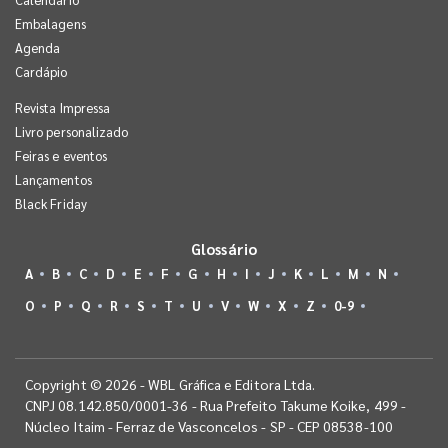
Embalagens
Agenda
Cardápio
Revista Impressa
Livro personalizado
Feiras e eventos
Lançamentos
Black Friday
Glossário
A
B
C
D
E
F
G
H
I
J
K
L
M
N
O
P
Q
R
S
T
U
V
W
X
Z
0-9
Copyright © 2026 - WBL Gráfica e Editora Ltda.
CNPJ 08.142.850/0001-36 - Rua Prefeito Takume Koike, 499 -
Núcleo Itaim - Ferraz de Vasconcelos - SP - CEP 08538-100