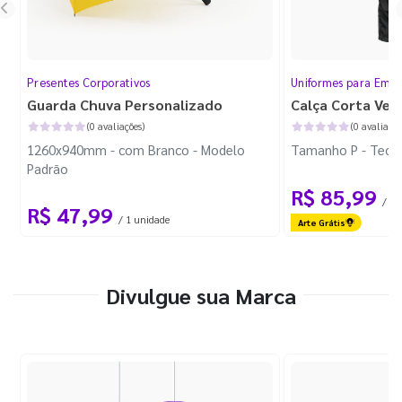
Presentes Corporativos
Uniformes para Empr
Guarda Chuva Personalizado
Calça Corta Ven
(0 avaliações)
(0 avaliaçõe
1260x940mm - com Branco - Modelo
Tamanho P - Tecid
Padrão
R$ 85,99
/ 1 
R$ 47,99
/ 1 unidade
Arte Grátis
Divulgue sua Marca