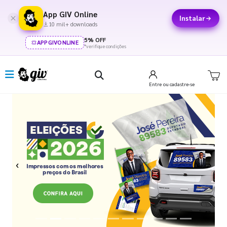
App GIV Online
Instalar
10 mil+ downloads
5% OFF
APPGIVONLINE
*verifique condições
Entre
ou cadastre-se
Previous
Next