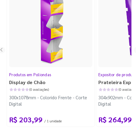
Produtos em Poliondas
Expositor de produt
Display de Chão
Prateleira Expo
(0 avaliações)
(0 avaliaçõe
300x1078mm - Colorido Frente - Corte
304x902mm - Color
Digital
Digital
R$ 203,99
R$ 264,99
/ 1 unidade
/