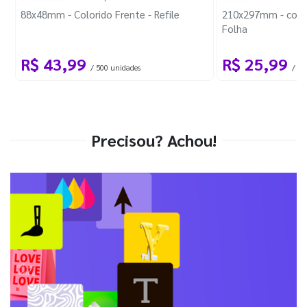
88x48mm - Colorido Frente - Refile
210x297mm - com 
Folha
R$ 43,99
R$ 25,99
/ 500 unidades
/ 1 
Precisou? Achou!