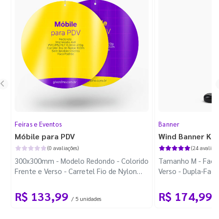
Feiras e Eventos
Banner
Móbile para PDV
Wind Banner Ki
(0 avaliações)
(24 avaliaçõ
300x300mm - Modelo Redondo - Colorido
Tamanho M - Faca 
Frente e Verso - Carretel Fio de Nylon
Verso - Dupla-Fac
com 100m - Faca Padrão
Plástica - Haste 
R$ 133,99
R$ 174,99
/ 5 unidades
/