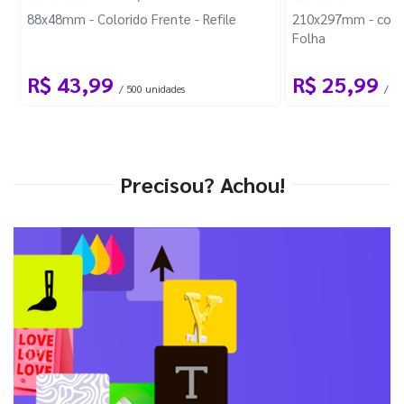
88x48mm - Colorido Frente - Refile
210x297mm - com 
Folha
R$ 43,99
R$ 25,99
/ 500 unidades
/ 1 
Precisou? Achou!