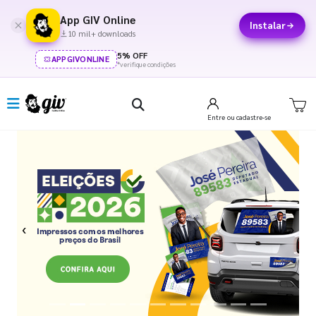
App GIV Online
Instalar
10 mil+ downloads
5% OFF
APPGIVONLINE
*verifique condições
Entre
ou cadastre-se
Previous
Next