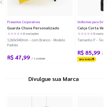
Presentes Corporativos
Uniformes para Empr
Guarda Chuva Personalizado
Calça Corta Ven
(0 avaliações)
(0 avaliaçõe
1260x940mm - com Branco - Modelo
Tamanho P - Tecid
Padrão
R$ 85,99
/ 1 
R$ 47,99
/ 1 unidade
Arte Grátis
Divulgue sua Marca