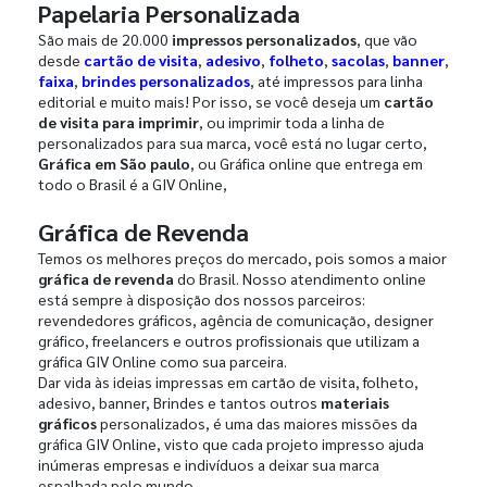
Papelaria Personalizada
São mais de 20.000
impressos personalizados
, que vão
desde
cartão de visita
,
adesivo
,
folheto
,
sacolas
,
banner
,
faixa
,
brindes personalizados
, até impressos para linha
editorial e muito mais! Por isso, se você deseja um
cartão
de visita para imprimir
, ou imprimir toda a linha de
personalizados para sua marca, você está no lugar certo,
Gráfica em São paulo
, ou Gráfica online que entrega em
todo o Brasil é a GIV Online,
Gráfica de Revenda
Temos os melhores preços do mercado, pois somos a maior
gráfica de revenda
do Brasil. Nosso atendimento online
está sempre à disposição dos nossos parceiros:
revendedores gráficos, agência de comunicação, designer
gráfico, freelancers e outros profissionais que utilizam a
gráfica GIV Online como sua parceira.
Dar vida às ideias impressas em cartão de visita, folheto,
adesivo, banner, Brindes e tantos outros
materiais
gráficos
personalizados, é uma das maiores missões da
gráfica GIV Online, visto que cada projeto impresso ajuda
inúmeras empresas e indivíduos a deixar sua marca
espalhada pelo mundo.