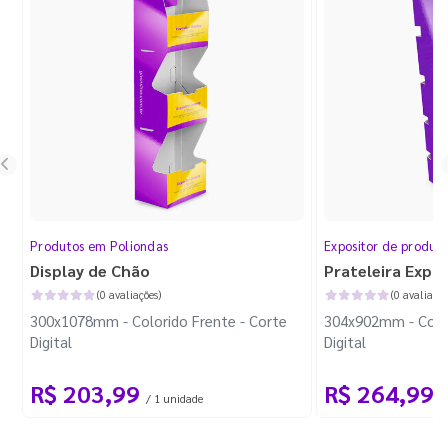
Produtos em Poliondas
Expositor de produt
Display de Chão
Prateleira Expo
(0 avaliações)
(0 avaliaçõe
300x1078mm - Colorido Frente - Corte
304x902mm - Color
Digital
Digital
R$ 203,99
R$ 264,99
/ 1 unidade
/