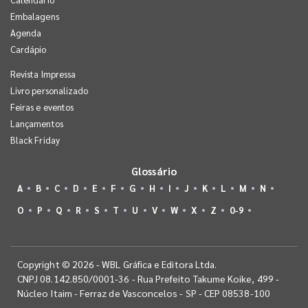
Embalagens
Agenda
Cardápio
Revista Impressa
Livro personalizado
Feiras e eventos
Lançamentos
Black Friday
Glossário
A
B
C
D
E
F
G
H
I
J
K
L
M
N
O
P
Q
R
S
T
U
V
W
X
Z
0-9
Copyright © 2026 - WBL Gráfica e Editora Ltda.
CNPJ 08.142.850/0001-36 - Rua Prefeito Takume Koike, 499 -
Núcleo Itaim - Ferraz de Vasconcelos - SP - CEP 08538-100