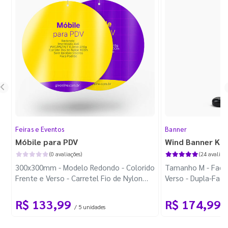
Feiras e Eventos
Banner
Móbile para PDV
Wind Banner Ki
(0 avaliações)
(24 avaliaçõ
300x300mm - Modelo Redondo - Colorido
Tamanho M - Faca 
Frente e Verso - Carretel Fio de Nylon
Verso - Dupla-Fac
com 100m - Faca Padrão
Plástica - Haste 
R$ 133,99
R$ 174,99
/ 5 unidades
/