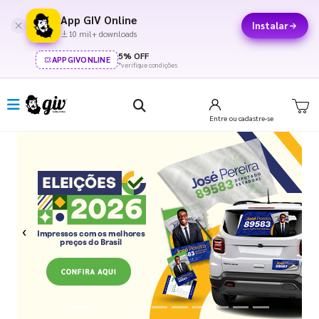
App GIV Online
Instalar
10 mil+ downloads
5% OFF
APPGIVONLINE
*verifique condições
Entre
ou cadastre-se
Previous
Next