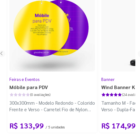
Feiras e Eventos
Banner
Móbile para PDV
Wind Banner Ki
(0 avaliações)
(24 avaliaçõ
300x300mm - Modelo Redondo - Colorido
Tamanho M - Faca 
Frente e Verso - Carretel Fio de Nylon
Verso - Dupla-Fac
com 100m - Faca Padrão
Plástica - Haste 
R$ 133,99
R$ 174,99
/ 5 unidades
/