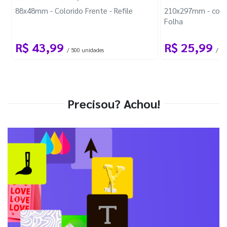
88x48mm - Colorido Frente - Refile
210x297mm - com 
Folha
R$ 43,99
R$ 25,99
/ 500 unidades
/ 1 
Precisou? Achou!