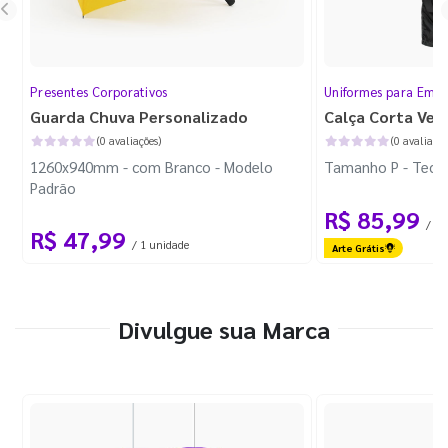
Presentes Corporativos
Uniformes para Empr
Guarda Chuva Personalizado
Calça Corta Ven
(0 avaliações)
(0 avaliaçõe
1260x940mm - com Branco - Modelo
Tamanho P - Tecid
Padrão
R$ 85,99
/ 1 
R$ 47,99
/ 1 unidade
Arte Grátis
Divulgue sua Marca