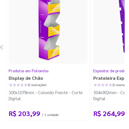
Produtos em Poliondas
Expositor de produt
Display de Chão
Prateleira Expo
(0 avaliações)
(0 avaliaçõe
300x1078mm - Colorido Frente - Corte
304x902mm - Color
Digital
Digital
R$ 203,99
R$ 264,99
/ 1 unidade
/