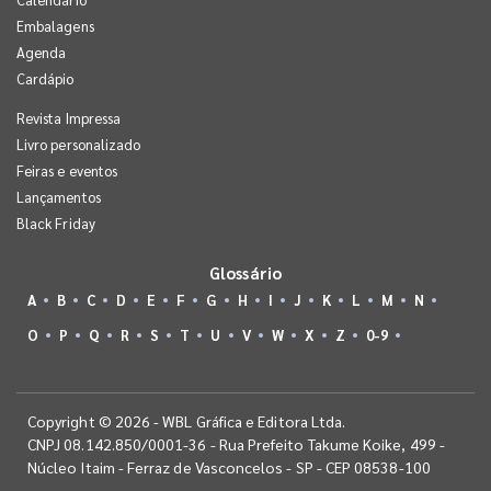
Embalagens
Agenda
Cardápio
Revista Impressa
Livro personalizado
Feiras e eventos
Lançamentos
Black Friday
Glossário
A
B
C
D
E
F
G
H
I
J
K
L
M
N
O
P
Q
R
S
T
U
V
W
X
Z
0-9
Copyright © 2026 - WBL Gráfica e Editora Ltda.
CNPJ 08.142.850/0001-36 - Rua Prefeito Takume Koike, 499 -
Núcleo Itaim - Ferraz de Vasconcelos - SP - CEP 08538-100