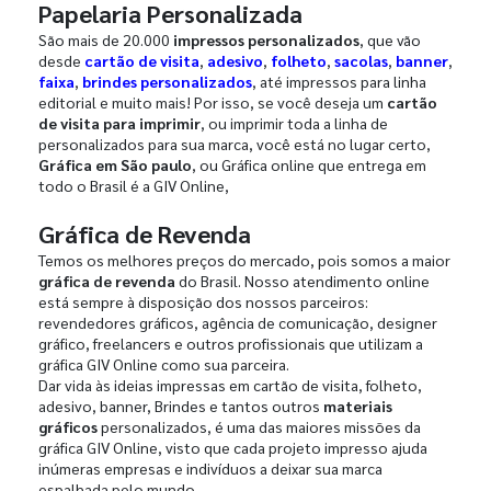
Papelaria Personalizada
São mais de 20.000
impressos personalizados
, que vão
desde
cartão de visita
,
adesivo
,
folheto
,
sacolas
,
banner
,
faixa
,
brindes personalizados
, até impressos para linha
editorial e muito mais! Por isso, se você deseja um
cartão
de visita para imprimir
, ou imprimir toda a linha de
personalizados para sua marca, você está no lugar certo,
Gráfica em São paulo
, ou Gráfica online que entrega em
todo o Brasil é a GIV Online,
Gráfica de Revenda
Temos os melhores preços do mercado, pois somos a maior
gráfica de revenda
do Brasil. Nosso atendimento online
está sempre à disposição dos nossos parceiros:
revendedores gráficos, agência de comunicação, designer
gráfico, freelancers e outros profissionais que utilizam a
gráfica GIV Online como sua parceira.
Dar vida às ideias impressas em cartão de visita, folheto,
adesivo, banner, Brindes e tantos outros
materiais
gráficos
personalizados, é uma das maiores missões da
gráfica GIV Online, visto que cada projeto impresso ajuda
inúmeras empresas e indivíduos a deixar sua marca
espalhada pelo mundo.