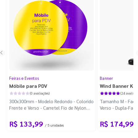
Feiras e Eventos
Banner
Móbile para PDV
Wind Banner Ki
(0 avaliações)
(24 avaliaçõ
300x300mm - Modelo Redondo - Colorido
Tamanho M - Faca 
Frente e Verso - Carretel Fio de Nylon
Verso - Dupla-Fac
com 100m - Faca Padrão
Plástica - Haste 
R$ 133,99
R$ 174,99
/ 5 unidades
/