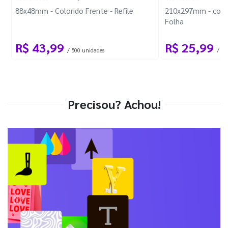
88x48mm - Colorido Frente - Refile
210x297mm - com 
Folha
R$ 43,99
R$ 25,99
/ 500 unidades
/ 1 
Precisou? Achou!