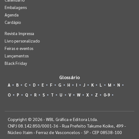
Embalagens
Agenda
Cardápio
Revista Impressa
Livro personalizado
Feiras e eventos
Lançamentos
Black Friday
Glossário
A
B
C
D
E
F
G
H
I
J
K
L
M
N
O
P
Q
R
S
T
U
V
W
X
Z
0-9
Copyright © 2026 - WBL Gráfica e Editora Ltda.
CNPJ 08.142.850/0001-36 - Rua Prefeito Takume Koike, 499 -
Núcleo Itaim - Ferraz de Vasconcelos - SP - CEP 08538-100