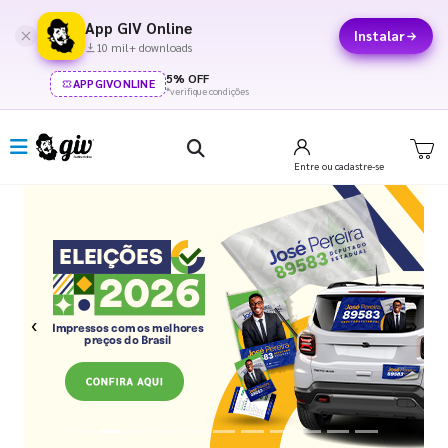
App GIV Online
Instalar
10 mil+ downloads
5% OFF
APPGIVONLINE
*verifique condições
Entre
ou cadastre-se
Previous
Next