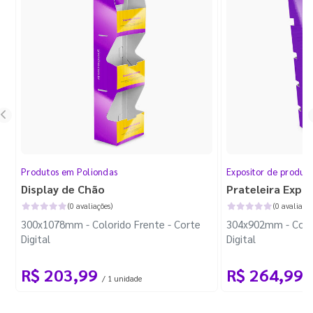
Produtos em Poliondas
Expositor de produt
Display de Chão
Prateleira Expo
(0 avaliações)
(0 avaliaçõe
300x1078mm - Colorido Frente - Corte
304x902mm - Color
Digital
Digital
R$ 203,99
R$ 264,99
/ 1 unidade
/