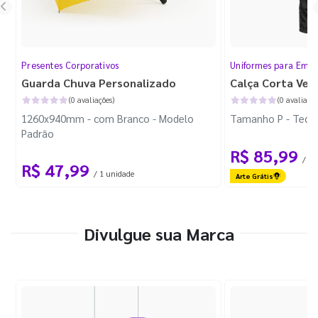
Presentes Corporativos
Uniformes para Empr
Guarda Chuva Personalizado
Calça Corta Ven
(0 avaliações)
(0 avaliaçõe
1260x940mm - com Branco - Modelo
Tamanho P - Tecid
Padrão
R$ 85,99
/ 1 
R$ 47,99
/ 1 unidade
Arte Grátis
Divulgue sua Marca