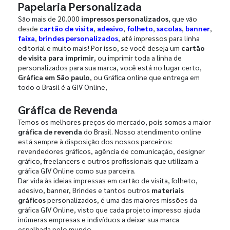
Papelaria Personalizada
São mais de 20.000
impressos personalizados
, que vão
desde
cartão de visita
,
adesivo
,
folheto
,
sacolas
,
banner
,
faixa
,
brindes personalizados
, até impressos para linha
editorial e muito mais! Por isso, se você deseja um
cartão
de visita para imprimir
, ou imprimir toda a linha de
personalizados para sua marca, você está no lugar certo,
Gráfica em São paulo
, ou Gráfica online que entrega em
todo o Brasil é a GIV Online,
Gráfica de Revenda
Temos os melhores preços do mercado, pois somos a maior
gráfica de revenda
do Brasil. Nosso atendimento online
está sempre à disposição dos nossos parceiros:
revendedores gráficos, agência de comunicação, designer
gráfico, freelancers e outros profissionais que utilizam a
gráfica GIV Online como sua parceira.
Dar vida às ideias impressas em cartão de visita, folheto,
adesivo, banner, Brindes e tantos outros
materiais
gráficos
personalizados, é uma das maiores missões da
gráfica GIV Online, visto que cada projeto impresso ajuda
inúmeras empresas e indivíduos a deixar sua marca
espalhada pelo mundo.