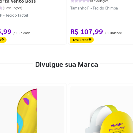
orta Vento Boss
(0 avaliações)
Tamanho P - Tecido Chimpa
(0 avaliações)
 - Tecido Tactel
5,99
R$ 107,99
/ 1 unidade
/ 1 unidade
s
Arte Grátis
Divulgue sua Marca