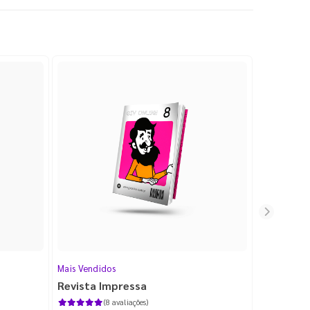
Mais Vendidos
Cartão de V
Revista Impressa
Cartão d
com Lami
(8 avaliações)