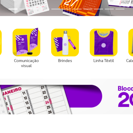
Comunicação
Brindes
Linha Têxtil
Cal
visual