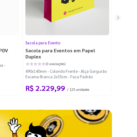
Sacola para Evento
Folheto
 PDV
Sacola para Eventos em Papel
Folheto 
Duplex
(0 avaliações)
a -
100x140mm -
490x140mm - Colorido Frente - Alça Gorgurão
Escama Branca 2x35cm - Faca Padrão
R$ 2.229,99
R$ 99
/ 125 unidades