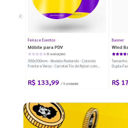
Feiras e Eventos
Banner
Móbile para PDV
Wind B
(0 avaliações)
300x300mm - Modelo Redondo - Colorido
Tamanho M
Frente e Verso - Carretel Fio de Nylon com
Dupla-Fac
100m - Faca Padrão
Desmontá
R$ 133,99
R$ 1
/ 5 unidades