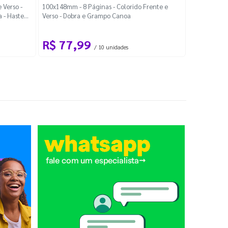
Localiza
 Verso -
100x148mm - 8 Páginas - Colorido Frente e
a - Haste
Verso - Dobra e Grampo Canoa
88x48mm - Co
R$ 77,99
R$ 88
/ 10 unidades