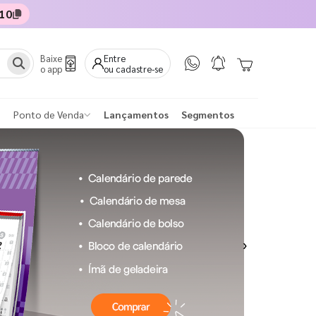
10
Baixe
Entre
o app
ou cadastre-se
Ponto de Venda
Lançamentos
Segmentos
Next