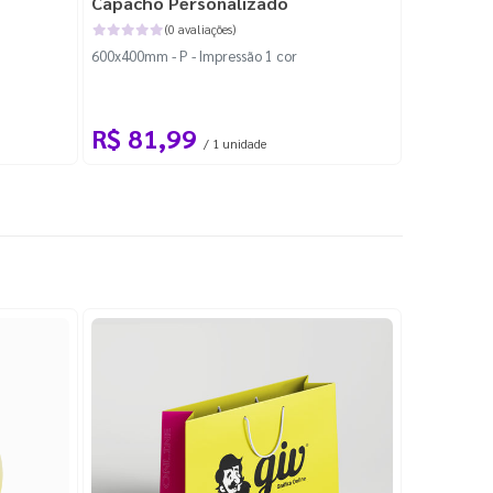
Capacho Personalizado
Adesivo 
(0 avaliações)
600x400mm - P - Impressão 1 cor
204x184mm -
Corte Perso
R$ 81,99
R$ 10
/ 1 unidade