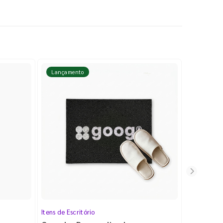
Lançamento
Lançame
Itens de Escritório
Cartela de 