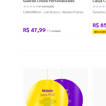
Guarda Chuva Personalizado
Calça C
(0 avaliações)
1260x940mm - com Branco - Modelo Padrão
Tamanho P
R$ 8
R$ 47,99
/ 1 unidade
Arte Gráti