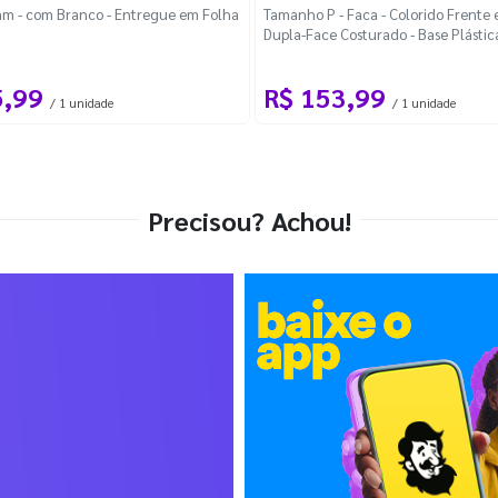
m - com Branco - Entregue em Folha
Tamanho P - Faca - Colorido Frente e
Dupla-Face Costurado - Base Plástic
Desmontável Curva
5,99
R$ 153,99
/ 1 unidade
/ 1 unidade
Precisou? Achou!