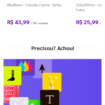
88x48mm - Colorido Frente - Refile
210x297mm - com 
Folha
R$ 43,99
R$ 25,99
/ 500 unidades
/ 1 
Precisou? Achou!