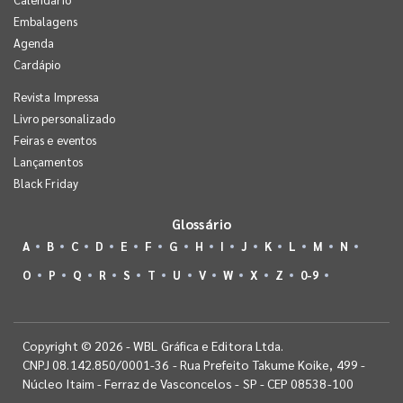
Embalagens
Agenda
Cardápio
Revista Impressa
Livro personalizado
Feiras e eventos
Lançamentos
Black Friday
Glossário
A
B
C
D
E
F
G
H
I
J
K
L
M
N
O
P
Q
R
S
T
U
V
W
X
Z
0-9
Copyright © 2026 - WBL Gráfica e Editora Ltda.
CNPJ 08.142.850/0001-36 - Rua Prefeito Takume Koike, 499 -
Núcleo Itaim - Ferraz de Vasconcelos - SP - CEP 08538-100