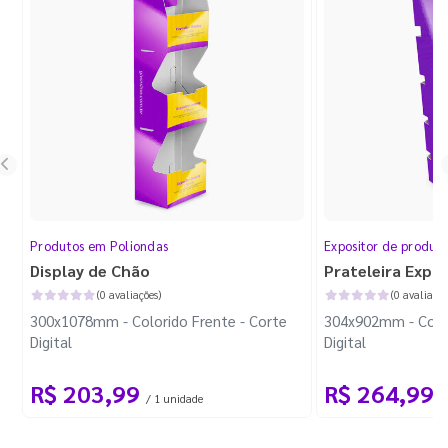
Produtos em Poliondas
Expositor de produt
Display de Chão
Prateleira Expo
(0 avaliações)
(0 avaliaçõe
300x1078mm - Colorido Frente - Corte
304x902mm - Color
Digital
Digital
R$ 203,99
R$ 264,99
/ 1 unidade
/