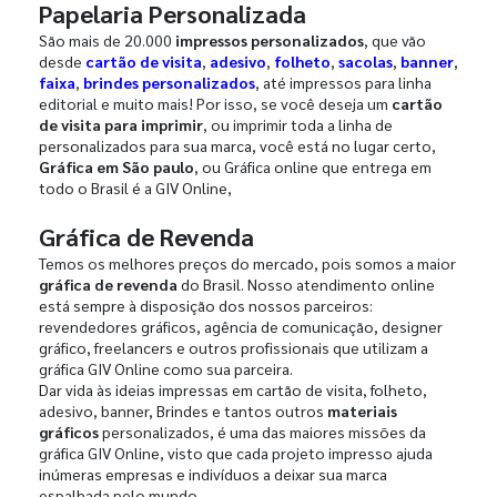
Papelaria Personalizada
São mais de 20.000
impressos personalizados
, que vão
desde
cartão de visita
,
adesivo
,
folheto
,
sacolas
,
banner
,
faixa
,
brindes personalizados
, até impressos para linha
editorial e muito mais! Por isso, se você deseja um
cartão
de visita para imprimir
, ou imprimir toda a linha de
personalizados para sua marca, você está no lugar certo,
Gráfica em São paulo
, ou Gráfica online que entrega em
todo o Brasil é a GIV Online,
Gráfica de Revenda
Temos os melhores preços do mercado, pois somos a maior
gráfica de revenda
do Brasil. Nosso atendimento online
está sempre à disposição dos nossos parceiros:
revendedores gráficos, agência de comunicação, designer
gráfico, freelancers e outros profissionais que utilizam a
gráfica GIV Online como sua parceira.
Dar vida às ideias impressas em cartão de visita, folheto,
adesivo, banner, Brindes e tantos outros
materiais
gráficos
personalizados, é uma das maiores missões da
gráfica GIV Online, visto que cada projeto impresso ajuda
inúmeras empresas e indivíduos a deixar sua marca
espalhada pelo mundo.