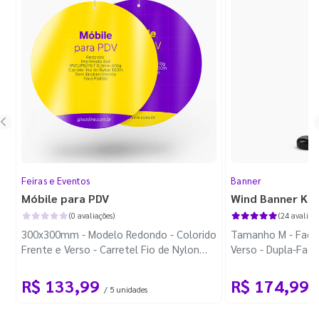
Feiras e Eventos
Banner
Móbile para PDV
Wind Banner Ki
(0 avaliações)
(24 avaliaçõ
300x300mm - Modelo Redondo - Colorido
Tamanho M - Faca 
Frente e Verso - Carretel Fio de Nylon
Verso - Dupla-Fac
com 100m - Faca Padrão
Plástica - Haste 
R$ 133,99
R$ 174,99
/ 5 unidades
/