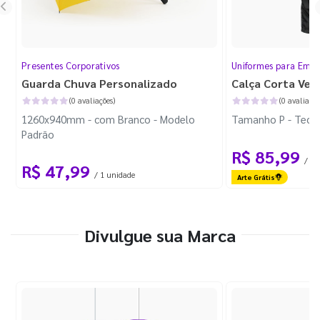
Presentes Corporativos
Uniformes para Empr
Guarda Chuva Personalizado
Calça Corta Ven
(0 avaliações)
(0 avaliaçõe
1260x940mm - com Branco - Modelo
Tamanho P - Tecid
Padrão
R$ 85,99
/ 1 
R$ 47,99
/ 1 unidade
Arte Grátis
Divulgue sua Marca