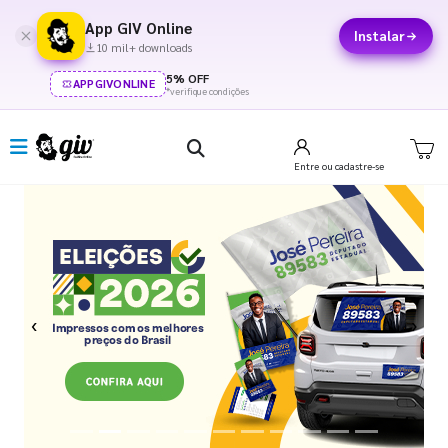
App GIV Online
Instalar
10 mil+ downloads
5% OFF
APPGIVONLINE
*verifique condições
Entre
ou cadastre-se
Previous
Next